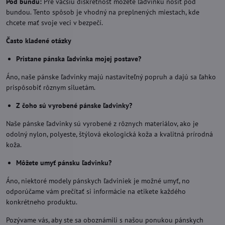
Pod bundu:
Pre väčšiu diskrétnosť môžete ľadvinku nosiť pod
bundou. Tento spôsob je vhodný na preplnených miestach, kde
chcete mať svoje veci v bezpečí.
Často kladené otázky
Pristane pánska ľadvinka mojej postave?
Áno, naše pánske ľadvinky majú nastaviteľný popruh a dajú sa ľahko
prispôsobiť rôznym siluetám.
Z čoho sú vyrobené pánske ľadvinky?
Naše pánske ľadvinky sú vyrobené z rôznych materiálov, ako je
odolný nylon, polyeste, štýlová ekologická koža a kvalitná prírodná
koža.
Môžete umyť pánsku ľadvinku?
Áno, niektoré modely pánskych ľadviniek je možné umyť, no
odporúčame vám prečítať si informácie na etikete každého
konkrétneho produktu.
Pozývame vás, aby ste sa oboznámili s našou ponukou pánskych