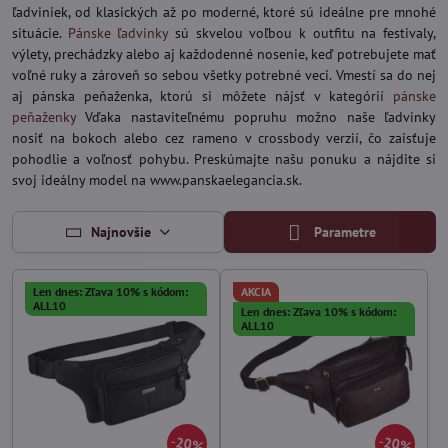
ľadviniek, od klasických až po moderné, ktoré sú ideálne pre mnohé
situácie.
Pánske ľadvinky
sú skvelou voľbou k outfitu na festivaly,
výlety, prechádzky alebo aj každodenné nosenie, keď potrebujete mať
voľné ruky a zároveň so sebou všetky potrebné veci. Vmestí sa do nej
aj pánska peňaženka, ktorú si môžete nájsť v kategórií
pánske
peňaženky
Vďaka nastaviteľnému popruhu možno naše ľadvinky
nosiť na bokoch alebo cez rameno v crossbody verzií, čo zaisťuje
pohodlie a voľnosť pohybu. Preskúmajte našu ponuku a nájdite si
svoj ideálny model na www.panskaelegancia.sk.
Najnovšie
Parametre
Len dnes: Zľava 10% s kódom:
AKCIA
ALL10
Len dnes: Zľava 10% s kódom:
ALL10
20%
20%