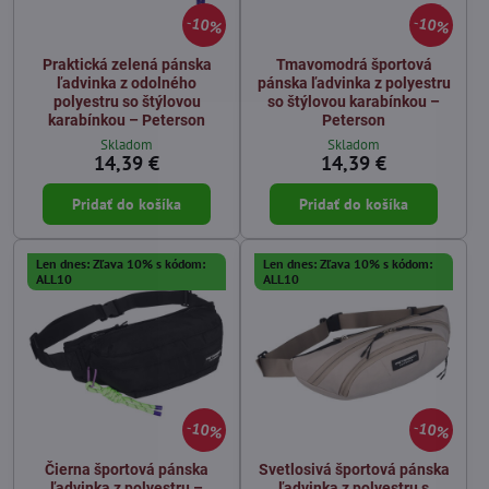
10%
10%
Praktická zelená pánska
Tmavomodrá športová
ľadvinka z odolného
pánska ľadvinka z polyestru
polyestru so štýlovou
so štýlovou karabínkou –
karabínkou – Peterson
Peterson
Skladom
Skladom
14,39 €
14,39 €
Pridať do košíka
Pridať do košíka
Len dnes: Zľava 10% s kódom:
Len dnes: Zľava 10% s kódom:
ALL10
ALL10
10%
10%
Čierna športová pánska
Svetlosivá športová pánska
ľadvinka z polyestru –
ľadvinka z polyestru s