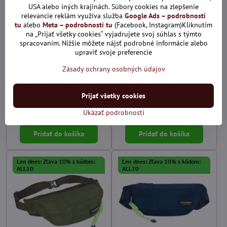
USA alebo iných krajinách. Súbory cookies na zlepšenie
relevancie reklám využíva služba
Google Ads – podrobnosti
tu
alebo
Meta – podrobnosti tu
(Facebook, Instagram)Kliknutím
na „Prijať všetky cookies“ vyjadrujete svoj súhlas s týmto
spracovaním. Nižšie môžete nájsť podrobné informácie alebo
10%
10%
upraviť svoje preferencie
Zásady ochrany osobných údajov
Hnedá pánska kožená
Pánska čierna športová
ľadvinka na pás – štýlová a
ľadvinka Rovicky so 6
praktická na každý deň
vreckami a nastaviteľným
popruhom
Prijať všetky cookies
Skladom
Skladom
Ukázať podrobnosti
47,60 €
13,77 €
Pridať do košíka
Pridať do košíka
Len dnes: Zľava 10% s kódom:
Len dnes: Zľava 10% s kódom:
ALL10
ALL10