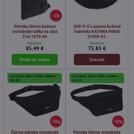
5%
Pánska čierna kožená
20015-5 Luxusná kožená
crossbody taška na zips
ľadvinka KATANA PARIS
216-1574-60
31000-01.
Skladom
Skladom
85,49 €
75,85 €
Pridať do košíka
Zobraziť
Len dnes: Zľava 10% s kódom:
Len dnes: Zľava 10% s kódom:
ALL10
ALL10
10%
10%
Čierna pánska crossbody
Pánska čierna crossbody