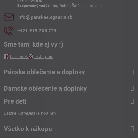
089 01 Svidník
Zodpovedný vedúci:
Ing. Róbert Štefanco - konateľ
info​@panskaelegancia​.sk
+421 915 286 729
Sme tam, kde aj vy :)
Facebook
Instagram
Pánske oblečenie a doplnky
Dámske oblečenie a doplnky
Pre deti
Detské kufre
Detské hodinky
Všetko k nákupu