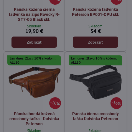
Pánska kožená čierna
Pánska kožená ľadvinka
ľadvinka na zips Rovicky R-
Peterson BP001-OPU skl.
ST7-05 Black skl.
Skladom
Skladom
19,90 €
54 €
Zobraziť
Zobraziť
Len dnes: Zľava 10% s kódom:
Len dnes: Zľava 10% s kódom:
ALL10
ALL10
10%
16%
Pánska hnedá kožená
Pánska čierna crossbody
crossbody taška - ľadvinka
taška ľadvinka Peterson
Peterson
Skladom
Skladom