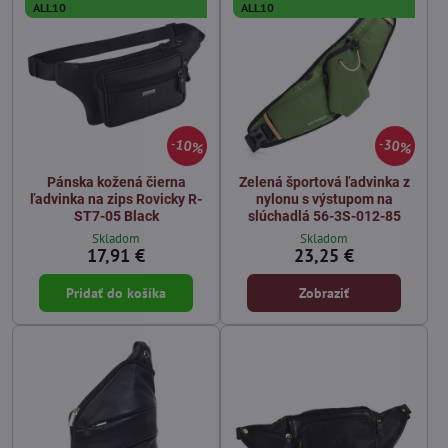
ALL10
ALL10
10%
30%
Pánska kožená čierna
Zelená športová ľadvinka z
ľadvinka na zips Rovicky R-
nylonu s výstupom na
ST7-05 Black
slúchadlá 56-3S-012-85
Skladom
Skladom
17,91 €
23,25 €
Pridať do košíka
Zobraziť