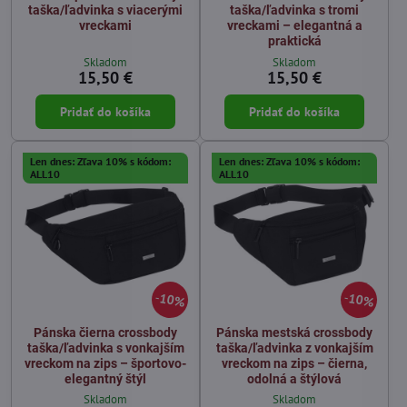
taška/ľadvinka s viacerými
taška/ľadvinka s tromi
vreckami
vreckami – elegantná a
praktická
Skladom
Skladom
15,50 €
15,50 €
Pridať do košíka
Pridať do košíka
Len dnes: Zľava 10% s kódom:
Len dnes: Zľava 10% s kódom:
ALL10
ALL10
10%
10%
Pánska čierna crossbody
Pánska mestská crossbody
taška/ľadvinka s vonkajším
taška/ľadvinka z vonkajším
vreckom na zips – športovo-
vreckom na zips – čierna,
elegantný štýl
odolná a štýlová
Skladom
Skladom