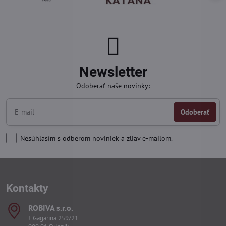
Newsletter
Odoberať naše novinky:
Odoberať
Nesúhlasím s odberom noviniek a zliav e-mailom.
Kontakty
ROBIVA s​.r​.o​.
J. Gagarina 259/21