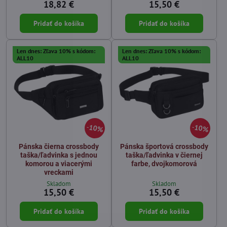
18,82 €
15,50 €
Pridať do košíka
Pridať do košíka
Len dnes: Zľava 10% s kódom:
Len dnes: Zľava 10% s kódom:
ALL10
ALL10
10%
10%
Pánska čierna crossbody
Pánska športová crossbody
taška/ľadvinka s jednou
taška/ľadvinka v čiernej
komorou a viacerými
farbe, dvojkomorová
vreckami
Skladom
Skladom
15,50 €
15,50 €
Pridať do košíka
Pridať do košíka