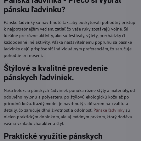
Pánska ľadvinka - Prečo si vybrať
pánsku ľadvinku?
Pánske ľadvinky sú navrhnuté tak, aby poskytovali pohodlný prístup
k najpotrebnejším veciam, zatiaľ čo vaše ruky zostávajú voľné. Sú
ideálne pre rôzne aktivity, ako sú festivaly, výlety, prechádzky či
každodenné iné aktivity. Vďaka nastaviteľnému popruhu sa pásnke
ľadvinky dajú prispôsobiť individuálnym preferenciám, čo zaručuje
pohodlie pri nosení.
Štýlové a kvalitné prevedenie
pánskych ľadviniek.
Naša kolekcia pánskych ľadviniek ponúka rôzne štýly a materiály, od
odolného nylonu a polyesteru, po štýlovú ekologickú kožu až po
prírodnú kožu. Každý model je navrhnutý s dôrazom na kvalitu a
detaily, čo zaručuje dlhú životnosť a odolnosť.
Pánske ľadvinky
sú
nielen praktickým doplnkom, ale aj módnym prvkom, ktorý dodáva
vášmu vzhľadu charakter a štýl.
Praktické využitie pánskych