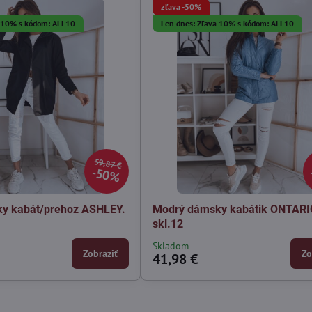
zľava -50%
a 10% s kódom: ALL10
Len dnes: Zľava 10% s kódom: ALL10
59,87 €
50%
ky kabát/prehoz ASHLEY.
Modrý dámsky kabátik ONTARI
skl.12
Skladom
Zobraziť
Zo
41,98 €