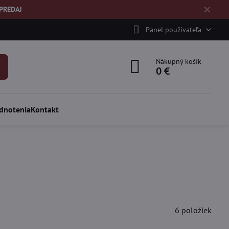
✕
ÝPREDAJ
Panel používateľa
Nákupný košík
0 €
dnotenia
Kontakt
6
položiek