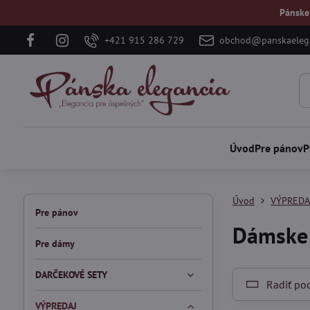
Pánske
+421 915 286 729
obchod@panskaelega
Úvod
Pre pánov
P
Úvod
VÝPREDA
Pre pánov
Dámske 
Pre dámy
DARČEKOVÉ SETY
Radiť po
VÝPREDAJ