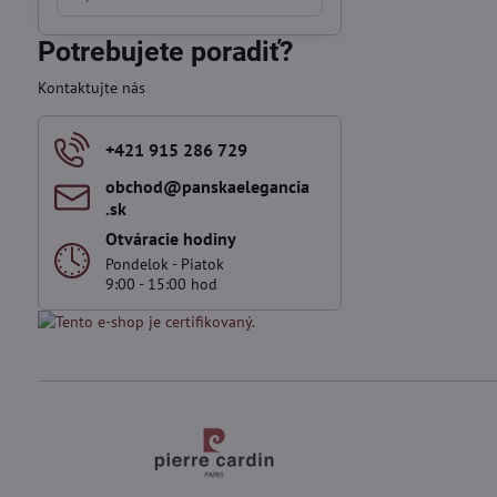
výsledky
filtra
Potrebujete poradiť?
fulltextom
Kontaktujte nás
+421 915 286 729
obchod​@panskaelegancia​
.sk
Otváracie hodiny
Pondelok - Piatok
9:00 - 15:00 hod