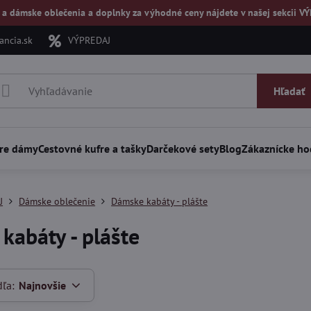
 a dámske oblečenia a doplnky za výhodné ceny nájdete v našej
sekcii V
ncia.sk
VÝPREDAJ
Hľadať
re dámy
Cestovné kufre a tašky
Darčekové sety
Blog
Zákaznícke ho
J
Dámske oblečenie
Dámske kabáty - plášte
kabáty - plášte
dľa:
Najnovšie