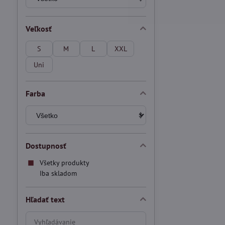
Veľkosť
S
M
L
XXL
Uni
Farba
Dostupnosť
Všetky produkty
Iba skladom
Hľadať text
Prehľadať