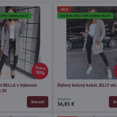
AKCIA
a 10% s kódom: ALL10
Len dnes: Zľava 10% s kódom: ALL10
87,04 €
50%
t BELLA v štýlovom
Štýlový béžový kabát JELLY skl
l.30
Skladom
Zobraziť
Zo
36,85 €