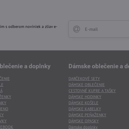
ím s odberom noviniek a zliav e-
blečenie a doplnky
Dámske oblečenie a d
ČENIE
DARČEKOVÉ SETY
LE
DÁMSKE OBLEČENIE
KÁ
CESTOVNÉ KUFRE A TAŠKY
ŽENKY
DÁMSKE HODINKY
NKY
DÁMSKE KOŠELE
MENO
DÁMSKE KABELKY
KY
DÁMSKE PEŇAŽENKY
VKY
DÁMSKE OPASKY
TEBOOK
Dámske doplnky