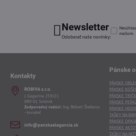
Newsletter
Nesúhlas
mailom.
Odoberať naše novinky:
Pánske o
Kontakty
PÁNSKE OBLE
ROBIVA s​.r​.o​.
PÁNSKE KOŠE
PÁNSKE TRIČ
J. Gagarina 259/21
089 01 Svidník
PÁNSKE PEŇA
Zodpovedný vedúci:
Ing. Róbert Štefanco
PÁNSKE HODI
- konateľ
TAŠKY NA RA
PÁNSKE OPAS
info​@panskaelegancia​.sk
PÁNSKE AKTO
TAŠKY NA NO