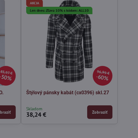
AKCIA
Len dnes: Zľava 10% s kódom: ALL10
96,99 €
83,97 €
50%
60%
O.
Štýlový pánsky kabát (cx0396) skl.27
Skladom
braziť
Zobraziť
38,24 €