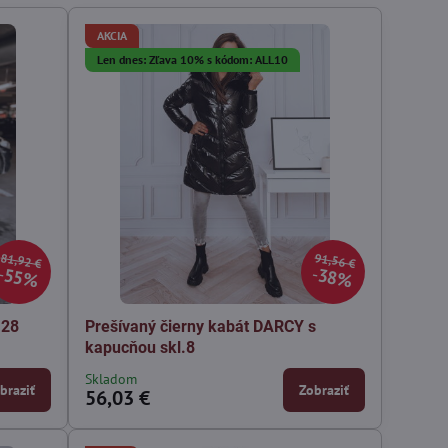
AKCIA
Len dnes: Zľava 10% s kódom: ALL10
81,92 €
91,56 €
55%
38%
.28
Prešívaný čierny kabát DARCY s
kapucňou skl.8
Skladom
braziť
Zobraziť
56,03 €