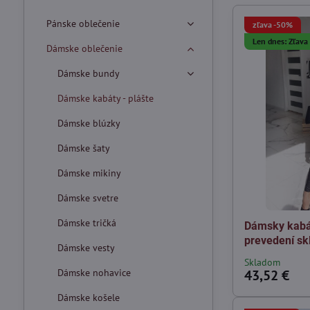
Pánske oblečenie
zľava -50%
Len dnes: Zľav
Dámske oblečenie
Dámske bundy
Dámske kabáty - plášte
Dámske blúzky
Dámske šaty
Dámske mikiny
Dámske svetre
Dámske tričká
Dámsky kabá
prevedení sk
Dámske vesty
Skladom
Dámske nohavice
43,52 €
Dámske košele