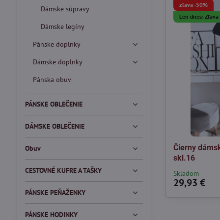
zľava -50%
Dámske súpravy
Len dnes: Zľav
Dámske legíny
Pánske doplnky
Dámske doplnky
Pánska obuv
PÁNSKE OBLEČENIE
DÁMSKE OBLEČENIE
Čierny dáms
Obuv
skl.16
CESTOVNÉ KUFRE A TAŠKY
Skladom
29,93 €
PÁNSKE PEŇAŽENKY
PÁNSKE HODINKY