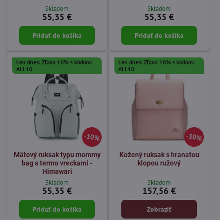
Skladom
Skladom
55,35 €
55,35 €
Pridať do košíka
Pridať do košíka
Len dnes: Zľava 10% s kódom:
Len dnes: Zľava 10% s kódom:
ALL10
ALL10
10%
30%
Mätový ruksak typu mommy
Kožený ruksak s hranatou
bag s termo vreckami -
klopou ružový
Himawari
Skladom
Skladom
55,35 €
157,56 €
Pridať do košíka
Zobraziť