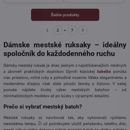
Ďalšie produkty
1
2
7
Dámske mestské ruksaky – ideálny
spoločník do každodenného ruchu
Dámsky mestský ruksak je dnes jedným z najobľúbenejších módnych
a zároveň praktických doplnkov. Oproti klasickej
kabelke
ponúka
viac priestoru, voľné ruky a pohodlné nosenie. Vďaka elegantnému a
modernému dizajnu však stále pôsobí žensky a štýlovo. V našej
ponuke nájdete široký výber mestských batohov – od
minimalistických modelov až po kúsky s výraznými detailmi.
Prečo si vybrať mestský batoh?
Mestské ruksaky sú navrhnuté tak, aby vyhovovali rýchlemu
mestskému tempu. Či už potrebujete uložiť peňaženku, telefón, diár,
menší nákup alebo dokonca tablet, mestský batoh to všetko zvládne