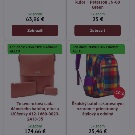
kufor – Peterson JN-08
Green
Skladom
Skladom
63,96 €
25 €
Zobraziť
Zobraziť
Len dnes: Zľava 10% s kódom:
Len dnes: Zľava 10% s kódom:
ALL10
ALL10
10%
Tmavo ružová sada
Školský batoh s károvaným
dámskeho batohu, etue a
vzorom – priestranný,
kľúčenky 412-1660-0023-
štýlový a odolný
2418-35
Skladom
Skladom
174,66 €
25,46 €