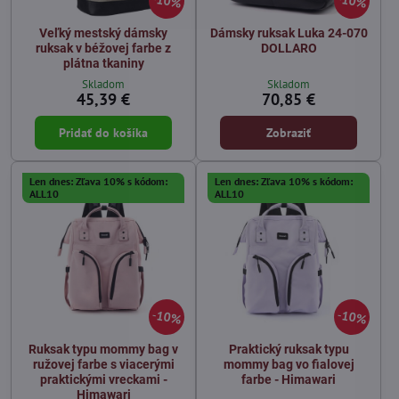
10%
10%
Veľký mestský dámsky
Dámsky ruksak Luka 24-070
ruksak v béžovej farbe z
DOLLARO
plátna tkaniny
Skladom
Skladom
45,39 €
70,85 €
Pridať do košíka
Zobraziť
Len dnes: Zľava 10% s kódom:
Len dnes: Zľava 10% s kódom:
ALL10
ALL10
10%
10%
Ruksak typu mommy bag v
Praktický ruksak typu
ružovej farbe s viacerými
mommy bag vo fialovej
praktickými vreckami -
farbe - Himawari
Himawari