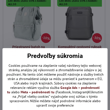
Len dnes: Zľava 10% s kódom:
Len dnes: Zľava 10% s kódom:
ALL10
ALL10
10%
30%
Priestranný batoh na
Kompaktný cestovný ruksak
notebook s USB portom z
do lietadla 40x20x30 cm s
Predvoľby súkromia
vodeodolnej tkaniny -
priehradkou na notebook
Himawari
56-3S-018-01
Skladom
Skladom
Cookies používame na zlepšenie vašej návštevy tejto webovej
44,28 €
64,58 €
stránky, analýzu jej výkonnosti a zhromažďovanie údajov o jej
používaní. Na tento účel môžeme použiť nástroje a služby tretích
Pridať do košíka
Zobraziť
strán a zhromaždené údaje sa môžu preniesť k partnerom v EÚ,
USA alebo iných krajinách. Súbory cookies na zlepšenie
relevancie reklám využíva služba
Google Ads – podrobnosti
tu
Len dnes: Zľava 10% s kódom:
alebo
Meta – podrobnosti tu
(Facebook, Instagram)Kliknutím
Len dnes: Zľava 10% s kódom:
ALL10
ALL10
na „Prijať všetky cookies“ vyjadrujete svoj súhlas s týmto
spracovaním. Nižšie môžete nájsť podrobné informácie alebo
upraviť svoje preferencie