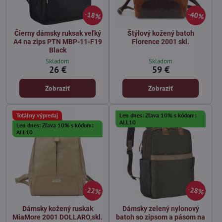
18%
40%
Čierny dámsky ruksak veľký
Štýlový kožený batoh
A4 na zips PTN MBP-11-F19
Florence 2001 skl.
Black
Skladom
Skladom
26 €
59 €
Zobraziť
Zobraziť
Totálny výpredaj
Len dnes: Zľava 10% s kódom:
ALL10
Len dnes: Zľava 10% s kódom:
ALL10
22%
28%
Dámsky kožený ruskak
Dámsky zelený nylonový
MiaMore 2001 DOLLARO,skl.
batoh so zipsom a pásom na