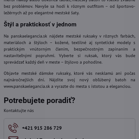
bez problémov. Navyše sa hodí k rôznym outfitom – od športovo-
ležérnych až po elegantné mestské šaty.
Štýl a praktickosť v jednom
Na panskaelegancia.sk nájdete mestské ruksaky v rôznych farbách,
materiáloch a štýloch – kožené, textilné aj syntetické modely s
praktickým vnútorným člením, bezpečnostným zapínaním a
nastaviteľnými popruhmi. Vyberte si ruksak, ktorý vás bude
sprevádzať každý deň v meste – štýlovo a pohodlne.
Objavte mestské dámske ruksaky, ktoré vás nesklamú ani počas
najnáročnejších dní. Nájdite svoj nový obľúbený batoh na
www.panskaelegancia.sk a vyrazte do mesta s istotou a eleganciou.
Potrebujete poradiť?
Kontaktujte nás
+421 915 286 729