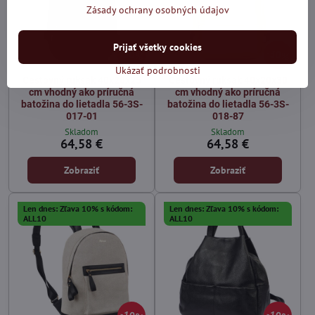
Zásady ochrany osobných údajov
Prijať všetky cookies
30%
30%
Ukázať podrobnosti
Cestovný ruksak 40x20x25
Cestovný ruksak 40x20x30
cm vhodný ako príručná
cm vhodný ako príručná
batožina do lietadla 56-3S-
batožina do lietadla 56-3S-
017-01
018-87
Skladom
Skladom
64,58 €
64,58 €
Zobraziť
Zobraziť
Len dnes: Zľava 10% s kódom:
Len dnes: Zľava 10% s kódom:
ALL10
ALL10