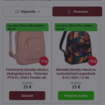
Najnovšie
Parametre
Len dnes: Zľava 10% s kódom:
Len dnes: Zľava 10% s kódom:
ALL10
ALL10
21%
20%
Priestranný dámsky ruksak z
Mestský dámsky ruksak na
ekologickej kože - Peterson
nastaviteľných popruhoch
PTN PL-29601 Powder skl.
R-PL15601-13 skl.
Skladom
Skladom
25 €
13 €
Zobraziť
Pridať do košíka