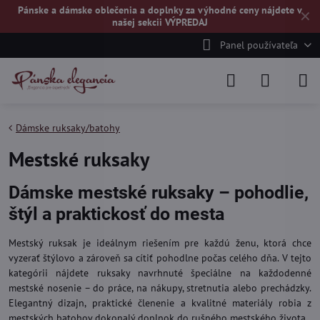
Pánske a dámske oblečenia a doplnky za výhodné ceny nájdete v
✕
našej
sekcii VÝPREDAJ
Panel používateľa
Dámske ruksaky/batohy
Mestské ruksaky
Dámske mestské ruksaky – pohodlie,
štýl a praktickosť do mesta
Mestský ruksak je ideálnym riešením pre každú ženu, ktorá chce
vyzerať štýlovo a zároveň sa cítiť pohodlne počas celého dňa. V tejto
kategórii nájdete ruksaky navrhnuté špeciálne na každodenné
mestské nosenie – do práce, na nákupy, stretnutia alebo prechádzky.
Elegantný dizajn, praktické členenie a kvalitné materiály robia z
mestských batohov dokonalý doplnok do rušného mestského života.