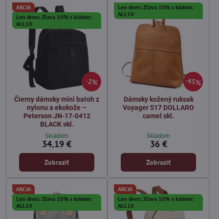
AKCIA
Len dnes: Zľava 10% s kódom:
ALL10
Len dnes: Zľava 10% s kódom:
ALL10
45%
2%
Čierny dámsky mini batoh z
Dámsky kožený ruksak
nylonu a ekokože –
Voyager 517 DOLLARO
Peterson JN-17-0412
camel skl.
BLACK skl.
Skladom
Skladom
34,19 €
36 €
Zobraziť
Zobraziť
AKCIA
AKCIA
Len dnes: Zľava 10% s kódom:
Len dnes: Zľava 10% s kódom:
ALL10
ALL10