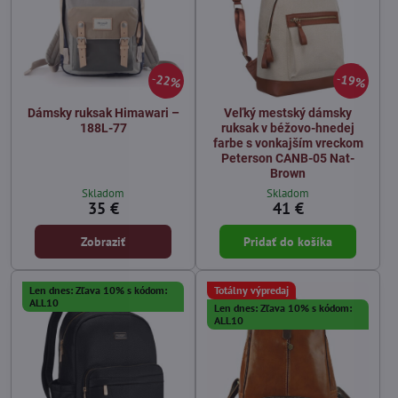
22%
19%
Dámsky ruksak Himawari –
Veľký mestský dámsky
188L-77
ruksak v béžovo-hnedej
farbe s vonkajším vreckom
Peterson CANB-05 Nat-
Brown
Skladom
Skladom
35 €
41 €
Zobraziť
Pridať do košíka
Len dnes: Zľava 10% s kódom:
Totálny výpredaj
ALL10
Len dnes: Zľava 10% s kódom:
ALL10