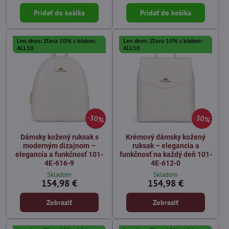
Pridať do košíka
Pridať do košíka
Len dnes: Zľava 10% s kódom:
Len dnes: Zľava 10% s kódom:
ALL10
ALL10
30%
30%
Dámsky kožený ruksak s
Krémový dámsky kožený
moderným dizajnom –
ruksak – elegancia a
elegancia a funkčnosť 101-
funkčnosť na každý deň 101-
4E-616-9
4E-612-0
Skladom
Skladom
154,98 €
154,98 €
Zobraziť
Zobraziť