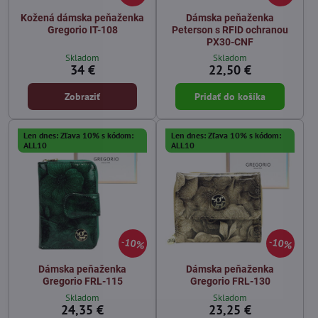
Kožená dámska peňaženka
Dámska peňaženka
Gregorio IT-108
Peterson s RFID ochranou
PX30-CNF
Skladom
Skladom
34 €
22,50 €
Zobraziť
Pridať do košíka
Len dnes: Zľava 10% s kódom:
Len dnes: Zľava 10% s kódom:
ALL10
ALL10
10%
10%
Dámska peňaženka
Dámska peňaženka
Gregorio FRL-115
Gregorio FRL-130
Skladom
Skladom
24,35 €
23,25 €