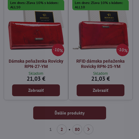
Len dnes: Zľava 10% s kódom:
Len dnes: Zľava 10% s kódom:
ALL10
ALL10
10%
10%
Dámska peňaženka Rovicky
RFID dámska peňaženka
RPN-27-YM
Rovicky RPN-25-YM
Skladom
Skladom
21,03 €
21,03 €
Zobraziť
Zobraziť
Ďalšie produkty
1
2
80