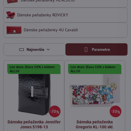
Dámske peňaženky MERCUCIO
Dámske peňaženky ROVICKY
Dámske peňaženky 4U Cavaldi
Najnovšie
Parametre
Len dnes: Zľava 10% s kódom:
Len dnes: Zľava 10% s kódom:
ALL10
ALL10
20%
10%
Dámska peňaženka Jennifer
Dámska peňaženka
Jones 5198-13
Gregorio KL-100 skl.