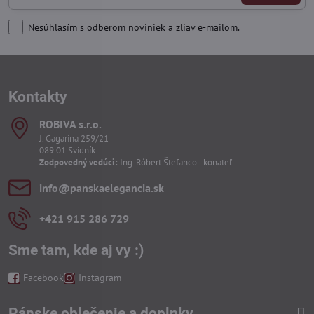
Nesúhlasím s odberom noviniek a zliav e-mailom.
Kontakty
ROBIVA s​.r​.o​.
J. Gagarina 259/21
089 01 Svidník
Zodpovedný vedúci:
Ing. Róbert Štefanco - konateľ
info​@panskaelegancia​.sk
+421 915 286 729
Sme tam, kde aj vy :)
Facebook
Instagram
Pánske oblečenie a doplnky