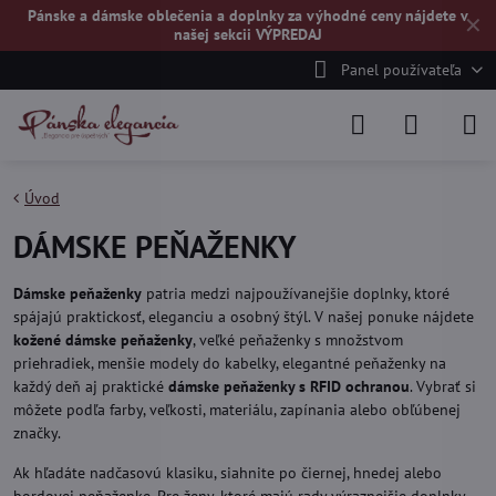
Pánske a dámske oblečenia a doplnky za výhodné ceny nájdete v
✕
našej
sekcii VÝPREDAJ
Panel používateľa
Úvod
DÁMSKE PEŇAŽENKY
Dámske peňaženky
patria medzi najpoužívanejšie doplnky, ktoré
spájajú praktickosť, eleganciu a osobný štýl. V našej ponuke nájdete
kožené dámske peňaženky
, veľké peňaženky s množstvom
priehradiek, menšie modely do kabelky, elegantné peňaženky na
každý deň aj praktické
dámske peňaženky s RFID ochranou
. Vybrať si
môžete podľa farby, veľkosti, materiálu, zapínania alebo obľúbenej
značky.
Ak hľadáte nadčasovú klasiku, siahnite po čiernej, hnedej alebo