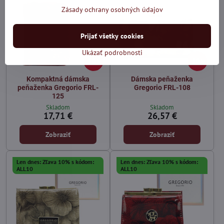
Zásady ochrany osobných údajov
Prijať všetky cookies
Ukázať podrobnosti
10%
10%
Kompaktná dámska
Dámska peňaženka
peňaženka Gregorio FRL-
Gregorio FRL-108
125
Skladom
Skladom
17,71 €
26,57 €
Zobraziť
Zobraziť
Len dnes: Zľava 10% s kódom:
Len dnes: Zľava 10% s kódom:
ALL10
ALL10