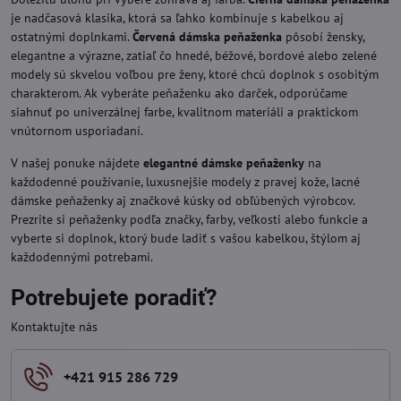
je nadčasová klasika, ktorá sa ľahko kombinuje s kabelkou aj
ostatnými doplnkami.
Červená dámska peňaženka
pôsobí žensky,
elegantne a výrazne, zatiaľ čo hnedé, béžové, bordové alebo zelené
modely sú skvelou voľbou pre ženy, ktoré chcú doplnok s osobitým
charakterom. Ak vyberáte peňaženku ako darček, odporúčame
siahnuť po univerzálnej farbe, kvalitnom materiáli a praktickom
vnútornom usporiadaní.
V našej ponuke nájdete
elegantné dámske peňaženky
na
každodenné používanie, luxusnejšie modely z pravej kože, lacné
dámske peňaženky aj značkové kúsky od obľúbených výrobcov.
Prezrite si peňaženky podľa značky, farby, veľkosti alebo funkcie a
vyberte si doplnok, ktorý bude ladiť s vašou kabelkou, štýlom aj
každodennými potrebami.
Potrebujete poradiť?
Kontaktujte nás
+421 915 286 729