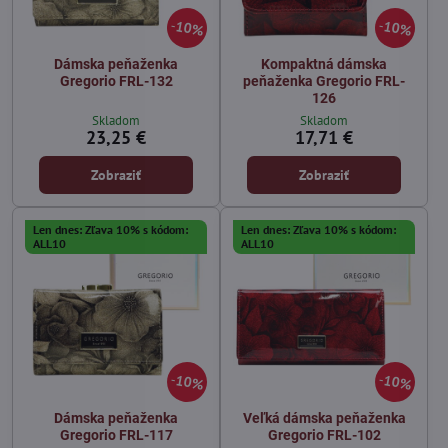
10%
10%
Dámska peňaženka
Kompaktná dámska
Gregorio FRL-132
peňaženka Gregorio FRL-
126
Skladom
Skladom
23,25 €
17,71 €
Zobraziť
Zobraziť
Len dnes: Zľava 10% s kódom:
Len dnes: Zľava 10% s kódom:
ALL10
ALL10
10%
10%
Dámska peňaženka
Veľká dámska peňaženka
Gregorio FRL-117
Gregorio FRL-102