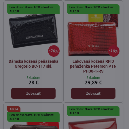
Len dnes: Zľava 10% s kódom:
Len dnes: Zľava 10% s kódom:
ALL10
ALL10
20%
10%
Dámska kožená peňaženka
Lakovaná kožená RFID
Gregorio BC-117 skl.
peňaženka Peterson PTN
PH30-1-RS
Skladom
Skladom
28 €
29,89 €
Zobraziť
Zobraziť
AKCIA
Len dnes: Zľava 10% s kódom:
ALL10
Len dnes: Zľava 10% s kódom:
ALL10