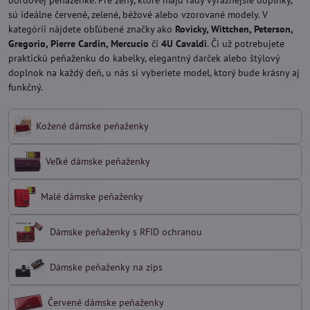
bordovej peňaženke. Pre ženy, ktoré majú rady výraznejšie doplnky,
sú ideálne červené, zelené, béžové alebo vzorované modely. V
kategórii nájdete obľúbené značky ako
Rovicky, Wittchen, Peterson,
Gregorio, Pierre Cardin, Mercucio
či
4U Cavaldi
. Či už potrebujete
praktickú peňaženku do kabelky, elegantný darček alebo štýlový
doplnok na každý deň, u nás si vyberiete model, ktorý bude krásny aj
funkčný.
Kožené dámske peňaženky
Veľké dámske peňaženky
Malé dámske peňaženky
Dámske peňaženky s RFID ochranou
Dámske peňaženky na zips
Červené dámske peňaženky