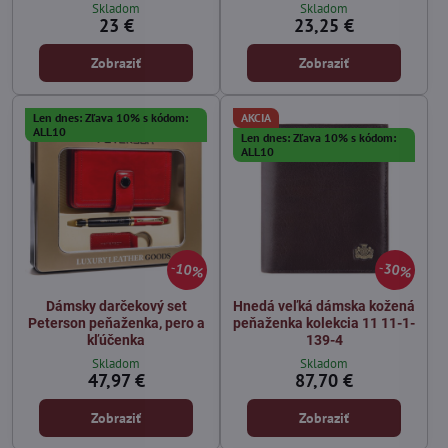
Skladom
Skladom
23 €
23,25 €
Zobraziť
Zobraziť
Len dnes: Zľava 10% s kódom:
AKCIA
ALL10
Len dnes: Zľava 10% s kódom:
ALL10
10%
30%
Dámsky darčekový set
Hnedá veľká dámska kožená
Peterson peňaženka, pero a
peňaženka kolekcia 11 11-1-
kľúčenka
139-4
Skladom
Skladom
47,97 €
87,70 €
Zobraziť
Zobraziť