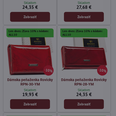
Skladom
Skladom
24,35 €
27,68 €
Zobraziť
Zobraziť
Len dnes: Zľava 10% s kódom:
Len dnes: Zľava 10% s kódom:
ALL10
ALL10
10%
10%
Dámska peňaženka Rovicky
Dámska peňaženka Rovicky
RPN-30-YM
RPN-28-YM
Skladom
Skladom
19,93 €
24,35 €
Zobraziť
Zobraziť