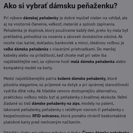
Ako si vybrať dámsku peňaženku?
Pri výbere
dámskej peňaženky
je dobré myslieť nielen na vzhľad, ale
aj na vnútorné členenie, veľkosť, materiál a spôsob zapínania.
Peňaženka je doplnok, ktorý používame každý deň, preto by mala byť
prehľadná, pohodlná na nosenie a zároveň dostatočne odolná. Ak
nosíte viac kariet, dokladov, bankoviek a mincí, ideálnou voľbou je
veľká dámska peňaženka
s viacerými priehradkami. Do menšej
kabelky alebo na príležitosti, keď chcete mať pri sebe iba
najdôležitejšie veci, sa výborne hodí
malá dámska peňaženka
alebo
kompaktný model na karty.
Medzi najobľúbenejšie patria
kožené dámske peňaženky
, ktoré
pôsobia elegantne, sú príjemné na dotyk a pri správnej starostlivosti
vydržia dlhé roky. Ak hľadáte cenovo dostupnejšiu alternatívu,
praktickou voľbou môžu byť aj peňaženky z kvalitnej ekokože. Veľmi
žiadané sú tiež
dámske peňaženky na zips
, modely na patent,
lakované peňaženky, peňaženky s reliéfnym vzorom či peňaženky s
bezpečnostnou
RFID ochranou
, ktorá pomáha chrániť bezkontaktné
platobné karty pred nechceným načítaním.
Dôležitú úlohu pri výbere zohráva aj farba.
Čierna dámska peňaženka