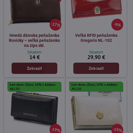
17%
9%
Hnedá dámska peňaženka
Veľká RFID peňaženka
Rovicky – veľká peňaženka
Gregorio NL-102
na zips skl.
Skladom
Skladom
14 €
29,90 €
Zobraziť
Zobraziť
Len dnes: Zľava 10% s kódom:
Len dnes: Zľava 10% s kódom:
ALL10
ALL10
19%
19%