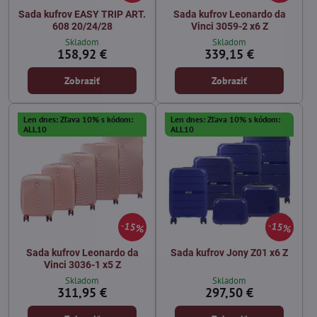
Sada kufrov EASY TRIP ART.
Sada kufrov Leonardo da
608 20/24/28
Vinci 3059-2 x6 Z
Skladom
Skladom
158,92 €
339,15 €
Zobraziť
Zobraziť
Len dnes: Zľava 10% s kódom:
Len dnes: Zľava 10% s kódom:
ALL10
ALL10
15%
15%
Sada kufrov Leonardo da
Sada kufrov Jony Z01 x6 Z
Vinci 3036-1 x5 Z
Skladom
Skladom
311,95 €
297,50 €