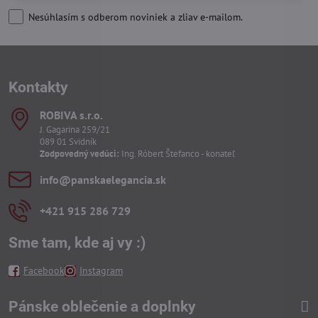
Nesúhlasím s odberom noviniek a zliav e-mailom.
Kontakty
ROBIVA s​.r​.o​.
J. Gagarina 259/21
089 01 Svidník
Zodpovedný vedúci:
Ing. Róbert Štefanco - konateľ
info​@panskaelegancia​.sk
+421 915 286 729
Sme tam, kde aj vy :)
Facebook
Instagram
Pánske oblečenie a doplnky