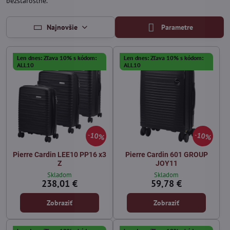
bezstarostné.
Najnovšie
Parametre
Len dnes: Zľava 10% s kódom:
Len dnes: Zľava 10% s kódom:
ALL10
ALL10
10%
10%
Pierre Cardin LEE10 PP16 x3
Pierre Cardin 601 GROUP
Z
JOY11
Skladom
Skladom
238,01 €
59,78 €
Zobraziť
Zobraziť