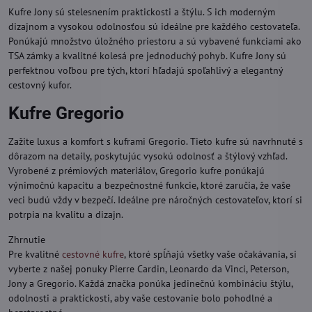
Kufre Jony sú stelesnením praktickosti a štýlu. S ich moderným
dizajnom a vysokou odolnosťou sú ideálne pre každého cestovateľa.
Ponúkajú množstvo úložného priestoru a sú vybavené funkciami ako
TSA zámky a kvalitné kolesá pre jednoduchý pohyb. Kufre Jony sú
perfektnou voľbou pre tých, ktorí hľadajú spoľahlivý a elegantný
cestovný kufor.
Kufre Gregorio
Zažite luxus a komfort s kuframi Gregorio. Tieto kufre sú navrhnuté s
dôrazom na detaily, poskytujúc vysokú odolnosť a štýlový vzhľad.
Vyrobené z prémiových materiálov, Gregorio kufre ponúkajú
výnimočnú kapacitu a bezpečnostné funkcie, ktoré zaručia, že vaše
veci budú vždy v bezpečí. Ideálne pre náročných cestovateľov, ktorí si
potrpia na kvalitu a dizajn.
Zhrnutie
Pre kvalitné
cestovné kufre
, ktoré spĺňajú všetky vaše očakávania, si
vyberte z našej ponuky Pierre Cardin, Leonardo da Vinci, Peterson,
Jony a Gregorio. Každá značka ponúka jedinečnú kombináciu štýlu,
odolnosti a praktickosti, aby vaše cestovanie bolo pohodlné a