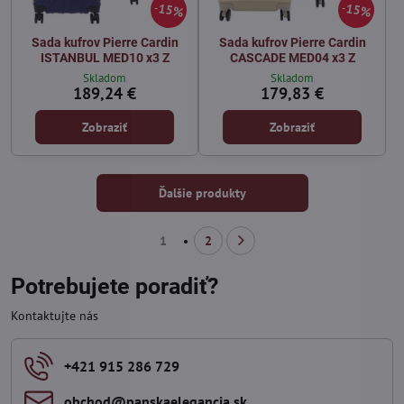
15%
15%
Sada kufrov Pierre Cardin
Sada kufrov Pierre Cardin
ISTANBUL MED10 x3 Z
CASCADE MED04 x3 Z
Skladom
Skladom
189,24 €
179,83 €
Zobraziť
Zobraziť
Ďalšie produkty
1
2
Potrebujete poradiť?
Kontaktujte nás
+421 915 286 729
obchod​@panskaelegancia​.sk