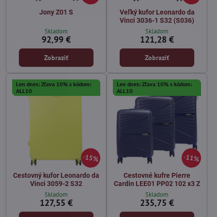
Jony Z01 S
Veľký kufor Leonardo da
Vinci 3036-1 S32 (S036)
Skladom
Skladom
92,99 €
121,28 €
Zobraziť
Zobraziť
Len dnes: Zľava 10% s kódom:
Len dnes: Zľava 10% s kódom:
ALL10
ALL10
15%
11%
Cestovný kufor Leonardo da
Cestovné kufre Pierre
Vinci 3059-2 S32
Cardin LEE01 PP02 102 x3 Z
Skladom
Skladom
127,55 €
235,75 €