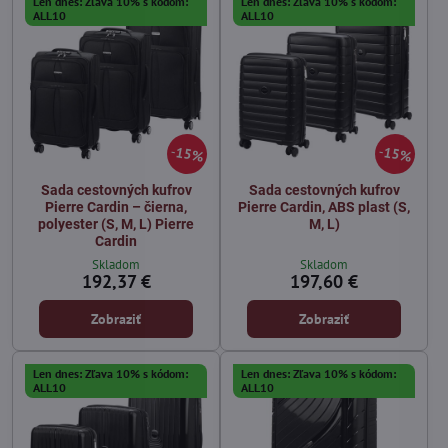
Len dnes: Zľava 10% s kódom:
Len dnes: Zľava 10% s kódom:
ALL10
ALL10
15%
15%
Sada cestovných kufrov
Sada cestovných kufrov
Pierre Cardin – čierna,
Pierre Cardin, ABS plast (S,
polyester (S, M, L) Pierre
M, L)
Cardin
Skladom
Skladom
192,37 €
197,60 €
Zobraziť
Zobraziť
Len dnes: Zľava 10% s kódom:
Len dnes: Zľava 10% s kódom:
ALL10
ALL10