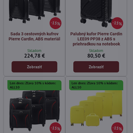
15%
15%
Sada 3 cestovných kufrov
Palubný kufor Pierre Cardin
Pierre Cardin, ABS materiál
LEE09 PP38 z ABS s
priehradkou na notebook
Skladom
Skladom
224,78 €
80,50 €
Zobraziť
Zobraziť
Len dnes: Zľava 10% s kódom:
Len dnes: Zľava 10% s kódom:
ALL10
ALL10
15%
15%