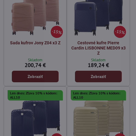
15%
15%
Sada kufrov Jony Z04 x3 Z
Cestovné kufre Pierre
Cardin LISBONNE MED09 x3
Z
Skladom
Skladom
200,74 €
189,24 €
Zobraziť
Zobraziť
Len dnes: Zľava 10% s kódom:
Len dnes: Zľava 10% s kódom:
ALL10
ALL10