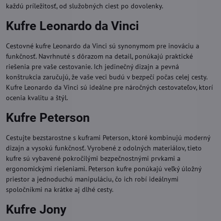
každú príležitosť, od služobných ciest po dovolenky.
Kufre Leonardo da Vinci
Cestovné kufre Leonardo da Vinci sú synonymom pre inováciu a
funkčnosť. Navrhnuté s dôrazom na detail, ponúkajú praktické
riešenia pre vaše cestovanie. Ich jedinečný dizajn a pevná
konštrukcia zaručujú, že vaše veci budú v bezpečí počas celej cesty.
Kufre Leonardo da Vinci sú ideálne pre náročných cestovateľov, ktorí
ocenia kvalitu a štýl.
Kufre Peterson
Cestujte bezstarostne s kuframi Peterson, ktoré kombinujú moderný
dizajn a vysokú funkčnosť. Vyrobené z odolných materiálov, tieto
kufre sú vybavené pokročilými bezpečnostnými prvkami a
ergonomickými riešeniami. Peterson kufre ponúkajú veľký úložný
priestor a jednoduchú manipuláciu, čo ich robí ideálnymi
spoločníkmi na krátke aj dlhé cesty.
Kufre Jony