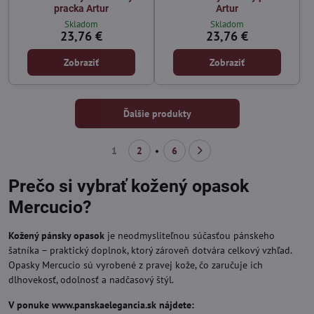
pracka Artur
Artur
Skladom
Skladom
23,76 €
23,76 €
Zobraziť
Zobraziť
Ďalšie produkty
1
2
6
Prečo si vybrať kožený opasok
Mercucio?
Kožený pánsky opasok
je neodmysliteľnou súčasťou pánskeho
šatníka – praktický doplnok, ktorý zároveň dotvára celkový vzhľad.
Opasky Mercucio sú vyrobené z pravej kože, čo zaručuje ich
dlhovekosť, odolnosť a nadčasový štýl.
V ponuke www.panskaelegancia.sk nájdete: