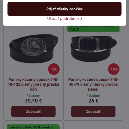
Prijať všetky cookies
Zobraziť
Zobraziť
Ukázať podrobnosti
Len dnes: Zľava 10% s kódom:
ALL10
10%
5%
Pánsky kožený opasok 740-
Pánsky kožený opasok 740-
40-122 čierny prešitý pracka
40-79 čierny hladký pracka
kôň
Desel
Skladom
Skladom
30,40 €
26 €
Zobraziť
Zobraziť
Len dnes: Zľava 10% s kódom: