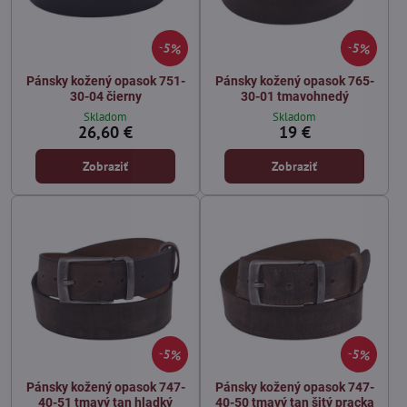
5%
5%
Pánsky kožený opasok 751-
Pánsky kožený opasok 765-
30-04 čierny
30-01 tmavohnedý
Skladom
Skladom
26,60 €
19 €
Zobraziť
Zobraziť
5%
5%
Pánsky kožený opasok 747-
Pánsky kožený opasok 747-
40-51 tmavý tan hladký
40-50 tmavý tan šitý pracka