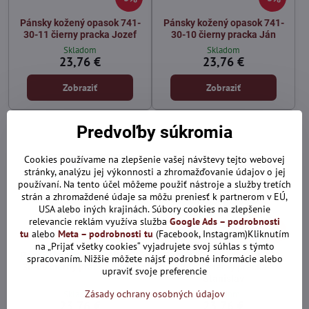
Pánsky kožený opasok 741-
Pánsky kožený opasok 741-
30-11 čierny pracka Jozef
30-10 čierny pracka Ján
Skladom
Skladom
23,76 €
23,76 €
Zobraziť
Zobraziť
Predvoľby súkromia
Cookies používame na zlepšenie vašej návštevy tejto webovej
stránky, analýzu jej výkonnosti a zhromažďovanie údajov o jej
používaní. Na tento účel môžeme použiť nástroje a služby tretích
strán a zhromaždené údaje sa môžu preniesť k partnerom v EÚ,
USA alebo iných krajinách. Súbory cookies na zlepšenie
relevancie reklám využíva služba
Google Ads – podrobnosti
5%
5%
tu
alebo
Meta – podrobnosti tu
(Facebook, Instagram)Kliknutím
na „Prijať všetky cookies“ vyjadrujete svoj súhlas s týmto
Pánsky kožený opasok 741-
Pánsky kožený opasok 741-
spracovaním. Nižšie môžete nájsť podrobné informácie alebo
30-09 čierny pracka Daniel
30-08 čierny pracka
upraviť svoje preferencie
Stanislav
Zásady ochrany osobných údajov
Skladom
Skladom
23,76 €
23,76 €