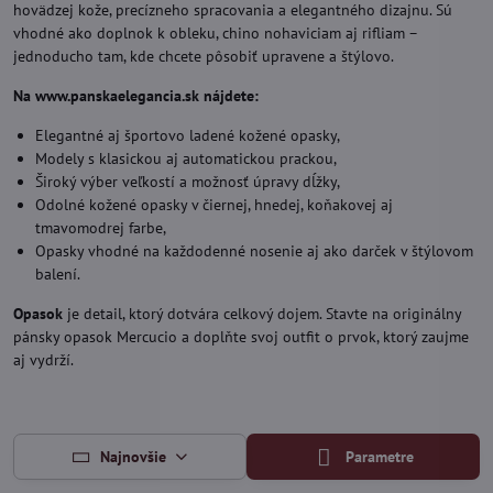
hovädzej kože, precízneho spracovania a elegantného dizajnu. Sú
vhodné ako doplnok k obleku, chino nohaviciam aj rifliam –
jednoducho tam, kde chcete pôsobiť upravene a štýlovo.
Na www.panskaelegancia.sk nájdete:
Elegantné aj športovo ladené kožené opasky,
Modely s klasickou aj automatickou prackou,
Široký výber veľkostí a možnosť úpravy dĺžky,
Odolné kožené opasky v čiernej, hnedej, koňakovej aj
tmavomodrej farbe,
Opasky vhodné na každodenné nosenie aj ako darček v štýlovom
balení.
Opasok
je detail, ktorý dotvára celkový dojem. Stavte na originálny
pánsky opasok Mercucio a doplňte svoj outfit o prvok, ktorý zaujme
aj vydrží.
Najnovšie
Parametre