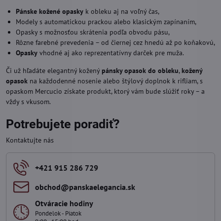
Pánske kožené opasky
k obleku aj na voľný čas,
Modely s automatickou prackou alebo klasickým zapínaním,
Opasky s možnosťou skrátenia podľa obvodu pásu,
Rôzne farebné prevedenia – od čiernej cez hnedú až po koňakovú,
Opasky
vhodné aj ako reprezentatívny darček pre muža.
Či už hľadáte elegantný kožený
pánsky opasok do obleku
,
kožený
opasok
na každodenné nosenie alebo štýlový doplnok k rifliam, s
opaskom Mercucio získate produkt, ktorý vám bude slúžiť roky – a
vždy s vkusom.
Potrebujete poradiť?
Kontaktujte nás
+421 915 286 729
obchod​@panskaelegancia​.sk
Otváracie hodiny
Pondelok - Piatok