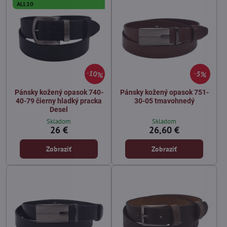
ALL10
10%
5%
Pánsky kožený opasok 740-
Pánsky kožený opasok 751-
40-79 čierny hladký pracka
30-05 tmavohnedý
Desel
Skladom
Skladom
26 €
26,60 €
Zobraziť
Zobraziť