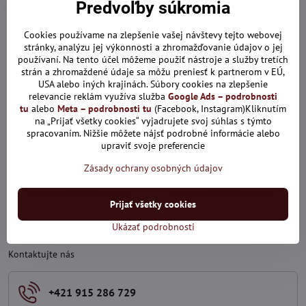
Predvoľby súkromia
Len dnes: Zľava 10% s kódom:
Len dnes: Zľava 10% s kódom:
ALL10
ALL10
Cookies používame na zlepšenie vašej návštevy tejto webovej
stránky, analýzu jej výkonnosti a zhromažďovanie údajov o jej
používaní. Na tento účel môžeme použiť nástroje a služby tretích
strán a zhromaždené údaje sa môžu preniesť k partnerom v EÚ,
USA alebo iných krajinách. Súbory cookies na zlepšenie
relevancie reklám využíva služba
Google Ads – podrobnosti
10%
20%
tu
alebo
Meta – podrobnosti tu
(Facebook, Instagram)Kliknutím
na „Prijať všetky cookies“ vyjadrujete svoj súhlas s týmto
spracovaním. Nižšie môžete nájsť podrobné informácie alebo
Pierre Cardin S284
Coveri World 369
upraviť svoje preferencie
Skladom
Skladom
24,35 €
19,68 €
Zásady ochrany osobných údajov
Zobraziť
Zobraziť
Prijať všetky cookies
Ukázať podrobnosti
Potrebujete poradiť?
Kontaktujte nás
+421 915 286 729