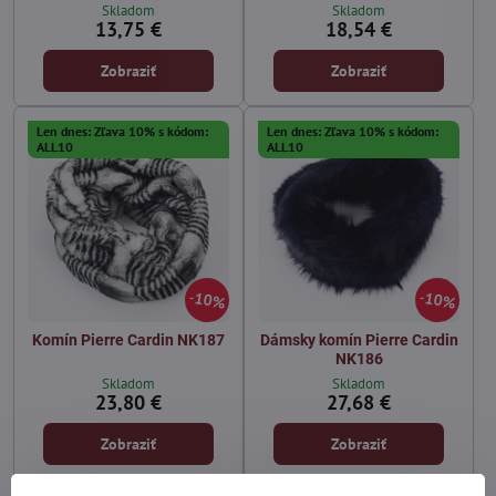
Skladom
Skladom
13,75 €
18,54 €
Zobraziť
Zobraziť
Len dnes: Zľava 10% s kódom:
Len dnes: Zľava 10% s kódom:
ALL10
ALL10
10%
10%
Komín Pierre Cardin NK187
Dámsky komín Pierre Cardin
NK186
Skladom
Skladom
23,80 €
27,68 €
Zobraziť
Zobraziť