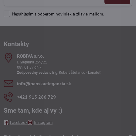
Nesúhlasím s odberom noviniek a zliav e-mailom.
Kontakty
ROBIVA s​.r​.o​.
J. Gagarina 259/21
089 01 Svidník
Zodpovedný vedúci:
Ing. Róbert Štefanco - konateľ
info​@panskaelegancia​.sk
+421 915 286 729
Sme tam, kde aj vy :)
Facebook
Instagram