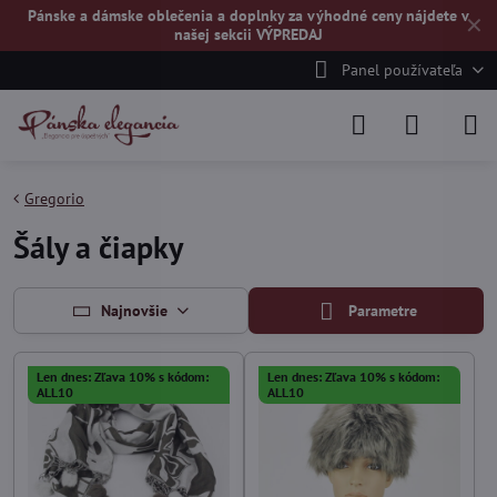
Pánske a dámske oblečenia a doplnky za výhodné ceny nájdete v
✕
našej
sekcii VÝPREDAJ
Panel používateľa
Gregorio
Šály a čiapky
Najnovšie
Parametre
Len dnes: Zľava 10% s kódom:
Len dnes: Zľava 10% s kódom:
ALL10
ALL10