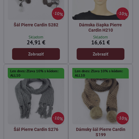
10%
10%
Šál Pierre Cardin S282
Dámska čiapka Pierre
Cardin H210
Skladom
Skladom
24,91 €
16,61 €
Zobraziť
Zobraziť
Len dnes: Zľava 10% s kódom:
Len dnes: Zľava 10% s kódom:
ALL10
ALL10
10%
10%
Šál Pierre Cardin S276
Dámsky šál Pierre Cardin
S199