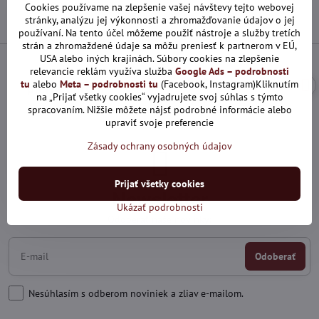
9:00 - 15:00 hod
Cookies používame na zlepšenie vašej návštevy tejto webovej
stránky, analýzu jej výkonnosti a zhromažďovanie údajov o jej
používaní. Na tento účel môžeme použiť nástroje a služby tretích
strán a zhromaždené údaje sa môžu preniesť k partnerom v EÚ,
USA alebo iných krajinách. Súbory cookies na zlepšenie
relevancie reklám využíva služba
Google Ads – podrobnosti
tu
alebo
Meta – podrobnosti tu
(Facebook, Instagram)Kliknutím
na „Prijať všetky cookies“ vyjadrujete svoj súhlas s týmto
spracovaním. Nižšie môžete nájsť podrobné informácie alebo
upraviť svoje preferencie
Zásady ochrany osobných údajov
Prijať všetky cookies
Newsletter
Ukázať podrobnosti
Odoberať naše novinky:
Odoberať
Nesúhlasím s odberom noviniek a zliav e-mailom.