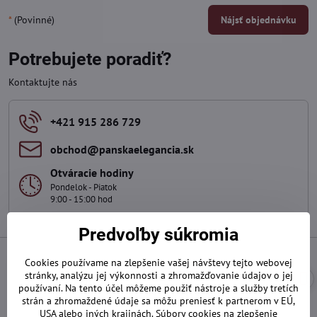
*
(Povinné)
Nájsť objednávku
Potrebujete poradiť?
Kontaktujte nás
+421 915 286 729
obchod​@panskaelegancia​.sk
Otváracie hodiny
Pondelok - Piatok
9:00 - 15:00 hod
Predvoľby súkromia
Cookies používame na zlepšenie vašej návštevy tejto webovej
stránky, analýzu jej výkonnosti a zhromažďovanie údajov o jej
používaní. Na tento účel môžeme použiť nástroje a služby tretích
strán a zhromaždené údaje sa môžu preniesť k partnerom v EÚ,
USA alebo iných krajinách. Súbory cookies na zlepšenie