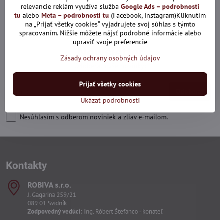
relevancie reklám využíva služba
Google Ads – podrobnosti
tu
alebo
Meta – podrobnosti tu
(Facebook, Instagram)Kliknutím
na „Prijať všetky cookies“ vyjadrujete svoj súhlas s týmto
spracovaním. Nižšie môžete nájsť podrobné informácie alebo
upraviť svoje preferencie
Newsletter
Zásady ochrany osobných údajov
Odoberať naše novinky:
Prijať všetky cookies
Odoberať
Ukázať podrobnosti
Nesúhlasím s odberom noviniek a zliav e-mailom.
Kontakty
ROBIVA s​.r​.o​.
J. Gagarina 259/21
089 01 Svidník
Zodpovedný vedúci:
Ing. Róbert Štefanco - konateľ