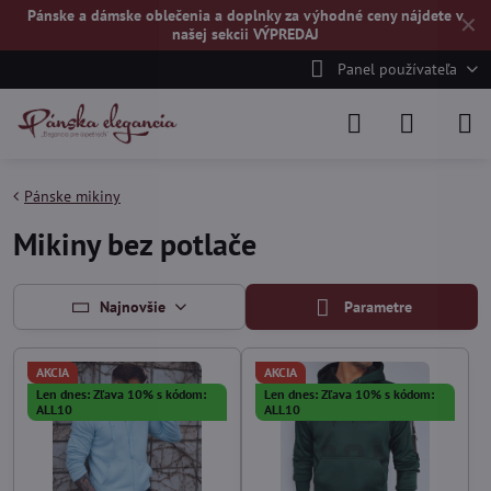
Pánske a dámske oblečenia a doplnky za výhodné ceny nájdete v
✕
našej
sekcii VÝPREDAJ
Panel používateľa
Pánske mikiny
Mikiny bez potlače
Najnovšie
Parametre
AKCIA
AKCIA
Len dnes: Zľava 10% s kódom:
Len dnes: Zľava 10% s kódom:
ALL10
ALL10