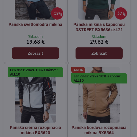
19%
37%
Pánska svetlomodrá mikina
Pánska mikina s kapucňou
DSTREET BX5636 skl.21
Skladom
Skladom
19,68 €
29,62 €
Zobraziť
Zobraziť
Len dnes: Zľava 10% s kódom:
AKCIA
ALL10
Len dnes: Zľava 10% s kódom:
ALL10
Pánska čierna rozopínacia
Pánska bordová rozopínacia
mikina BX5620
mikina BX5564