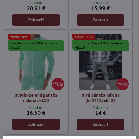
Skladom
Skladom
20,91 €
15,99 €
Zobraziť
Zobraziť
zľava -50%
zľava -50%
Len dnes: Zľava 10% s kódom:
Len dnes: Zľava 10% s kódom:
ALL10
ALL10
50%
46%
Svetlo-zelená pánska
Sivá pánska mikina
mikina skl.22
(bx2412) skl.20
Skladom
Skladom
16,50 €
14 €
Zobraziť
Zobraziť