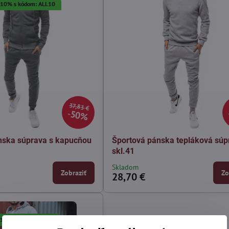
a 10% s kódom: ALL10
37,83 €
50%
nska súprava s kapucňou
Športová pánska tepláková súp
skl.41
Skladom
Zobraziť
Zo
28,70 €
a 10% s kódom: ALL10