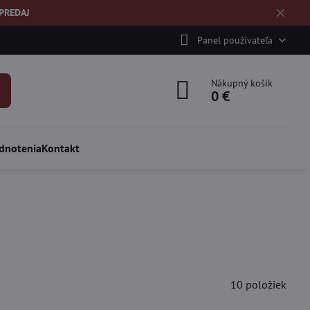
✕
ÝPREDAJ
Panel používateľa
Nákupný košík
0 €
dnotenia
Kontakt
10
položiek