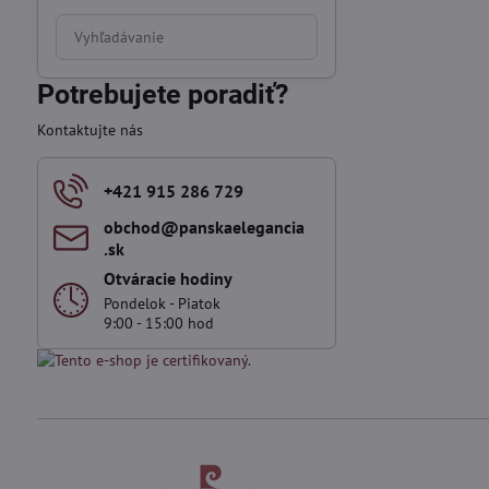
Prehľadať
výsledky
filtra
Potrebujete poradiť?
fulltextom
Kontaktujte nás
+421 915 286 729
obchod​@panskaelegancia​
.sk
Otváracie hodiny
Pondelok - Piatok
9:00 - 15:00 hod