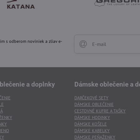
ím s odberom noviniek a zliav e-
blečenie a doplnky
Dámske oblečenie a d
ČENIE
DARČEKOVÉ SETY
LE
DÁMSKE OBLEČENIE
KÁ
CESTOVNÉ KUFRE A TAŠKY
ŽENKY
DÁMSKE HODINKY
NKY
DÁMSKE KOŠELE
MENO
DÁMSKE KABELKY
KY
DÁMSKE PEŇAŽENKY