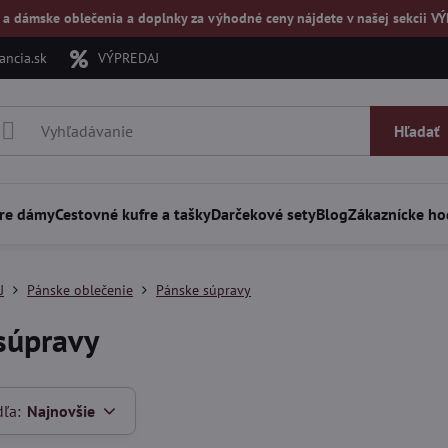
 a dámske oblečenia a doplnky za výhodné ceny nájdete v našej
sekcii V
ncia.sk
VÝPREDAJ
Hľadať
re dámy
Cestovné kufre a tašky
Darčekové sety
Blog
Zákaznícke ho
J
Pánske oblečenie
Pánske súpravy
súpravy
dľa:
Najnovšie