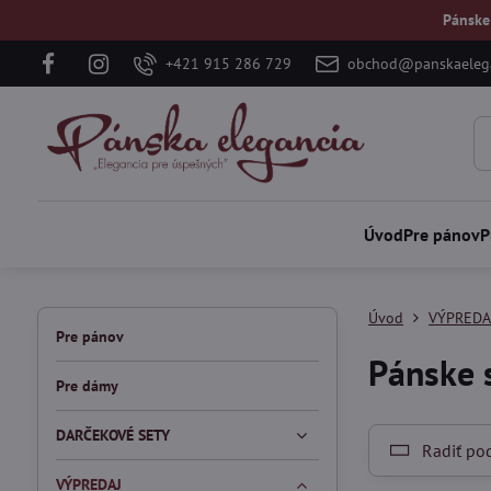
Pánske
+421 915 286 729
obchod@panskaelega
Úvod
Pre pánov
P
Úvod
VÝPREDA
Pre pánov
Pánske 
Pre dámy
DARČEKOVÉ SETY
Radiť po
VÝPREDAJ