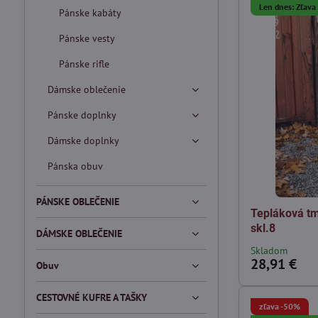
Len dnes: Zľav
Pánske kabáty
Pánske vesty
Pánske rifle
Dámske oblečenie
Pánske doplnky
Dámske doplnky
Pánska obuv
PÁNSKE OBLEČENIE
Tepláková t
skl.8
DÁMSKE OBLEČENIE
Skladom
28,91 €
Obuv
CESTOVNÉ KUFRE A TAŠKY
zľava -50%