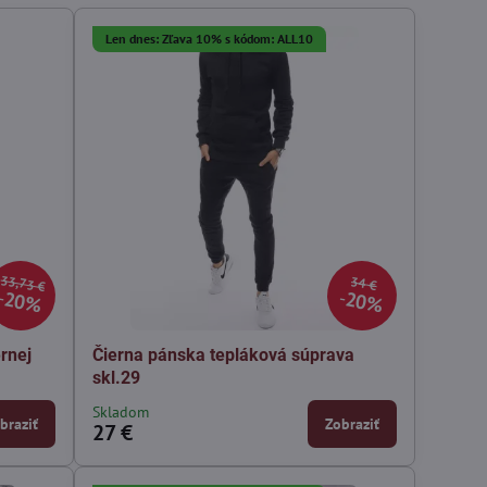
Len dnes: Zľava 10% s kódom: ALL10
33,73 €
34 €
20%
20%
rnej
Čierna pánska tepláková súprava
skl.29
Skladom
braziť
Zobraziť
27 €