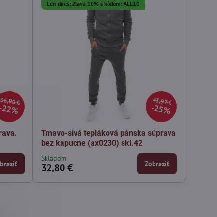
Len dnes: Zľava 10% s kódom: ALL10
36,90 €
43,97 €
22%
25%
rava.
Tmavo-sivá tepláková pánska súprava
bez kapucne (ax0230) skl.42
Skladom
braziť
Zobraziť
32,80 €