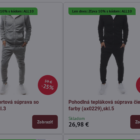
a 10% s kódom: ALL10
Len dnes: Zľava 10% s kódom: ALL10
39 €
25%
ortová súprava so
Pohodlná tepláková súprava čie
l.3
farby (ax0229),skl.5
Skladom
Zobraziť
Zo
26,98 €