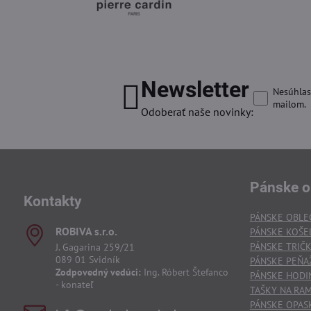
Newsletter
Nesúhlas
mailom.
Odoberať naše novinky:
Pánske o
Kontakty
PÁNSKE OBLE
ROBIVA s​.r​.o​.
PÁNSKE KOŠE
PÁNSKE TRIČ
J. Gagarina 259/21
089 01 Svidník
PÁNSKE PEŇA
Zodpovedný vedúci:
Ing. Róbert Štefanco
PÁNSKE HODI
- konateľ
TAŠKY NA RA
PÁNSKE OPAS