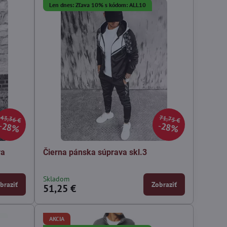
Len dnes: Zľava 10% s kódom: ALL10
43,36 €
71,75 €
28%
28%
va
Čierna pánska súprava skl.3
Skladom
braziť
Zobraziť
51,25 €
AKCIA