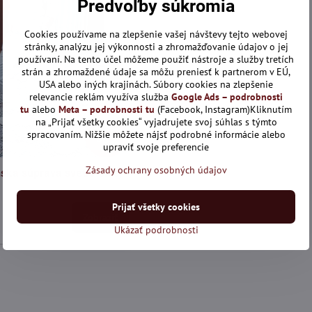
Predvoľby súkromia
Cookies používame na zlepšenie vašej návštevy tejto webovej
stránky, analýzu jej výkonnosti a zhromažďovanie údajov o jej
používaní. Na tento účel môžeme použiť nástroje a služby tretích
strán a zhromaždené údaje sa môžu preniesť k partnerom v EÚ,
USA alebo iných krajinách. Súbory cookies na zlepšenie
relevancie reklám využíva služba
Google Ads – podrobnosti
tu
alebo
Meta – podrobnosti tu
(Facebook, Instagram)Kliknutím
na „Prijať všetky cookies“ vyjadrujete svoj súhlas s týmto
37,83 €
spracovaním. Nižšie môžete nájsť podrobné informácie alebo
38%
upraviť svoje preferencie
Zásady ochrany osobných údajov
ska súprava svetlo-sivej
Prijať všetky cookies
Zobraziť
Ukázať podrobnosti