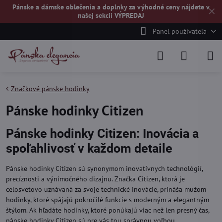
Pánske a dámske oblečenia a doplnky za výhodné ceny nájdete v
✕
našej
sekcii VÝPREDAJ
Panel používateľa
Značkové pánske hodinky
Pánske hodinky Citizen
Pánske hodinky Citizen: Inovácia a
spoľahlivosť v každom detaile
Pánske hodinky Citizen sú synonymom inovatívnych technológií,
precíznosti a výnimočného dizajnu. Značka Citizen, ktorá je
celosvetovo uznávaná za svoje technické inovácie, prináša mužom
hodinky, ktoré spájajú pokročilé funkcie s moderným a elegantným
štýlom. Ak hľadáte hodinky, ktoré ponúkajú viac než len presný čas,
pánske hodinky Citizen sú pre vás tou správnou voľbou.