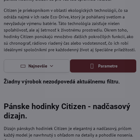
Citizen je priekopníkom v oblasti ekologických technológií, čo sa
odráža najmä v ich rade Eco-Drive, ktorý je poháňaný svetlom a
nevyžaduje výmenu batérie. Táto technológia zaisťuje nielen
spoľahlivosť, ale aj šetrnosť k životnému prostrediu. Okrem toho,
hodinky Citizen ponúkajú množstvo ďalších pokročilých funkcií, ako
sú chronograf, rádiovo riadený čas alebo vodotesnosť, čo ich robí
ideálnymi spoločníkmi pre každodenný život aj špeciálne príležitosti.
Najnovšie
Parametre
Pánske hodinky Citizen - nadčasový
dizajn.
Dizajn pánskych hodiniek Citizen je elegantný a nadčasový, pričom
každý model je navrhnutý s ohľadom na detaily a pohodlie nosenia.