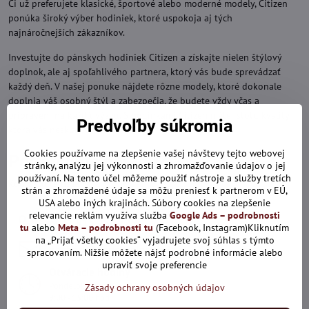
Či už preferujete klasické, športové alebo moderné modely, Citizen
ponúka široký výber hodiniek, ktoré uspokoja aj tých
najnáročnejších zákazníkov.
Investujte do pánskych hodiniek Citizen a získajte nielen štýlový
doplnok, ale aj spoľahlivého partnera, ktorý vás bude sprevádzať
každý deň. V našej ponuke nájdete rôzne modely, ktoré dokonale
doplnia váš osobný štýl a zabezpečia, že budete vždy včas a
pripravení na každú výzvu. S hodinkami Citizen máte istotu kvality,
Predvoľby súkromia
ktorá vás nesklame.
Cookies používame na zlepšenie vašej návštevy tejto webovej
Potrebujete poradiť?
stránky, analýzu jej výkonnosti a zhromažďovanie údajov o jej
používaní. Na tento účel môžeme použiť nástroje a služby tretích
Kontaktujte nás
strán a zhromaždené údaje sa môžu preniesť k partnerom v EÚ,
USA alebo iných krajinách. Súbory cookies na zlepšenie
relevancie reklám využíva služba
Google Ads – podrobnosti
+421 915 286 729
tu
alebo
Meta – podrobnosti tu
(Facebook, Instagram)Kliknutím
na „Prijať všetky cookies“ vyjadrujete svoj súhlas s týmto
obchod​@panskaelegancia​.sk
spracovaním. Nižšie môžete nájsť podrobné informácie alebo
upraviť svoje preferencie
Otváracie hodiny
Pondelok - Piatok
Zásady ochrany osobných údajov
9:00 - 15:00 hod