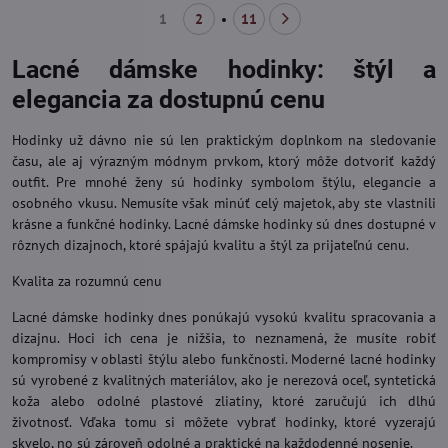
1
2
11
Lacné dámske hodinky: štýl a
elegancia za dostupnú cenu
Hodinky už dávno nie sú len praktickým doplnkom na sledovanie
času, ale aj výrazným módnym prvkom, ktorý môže dotvoriť každý
outfit. Pre mnohé ženy sú hodinky symbolom štýlu, elegancie a
osobného vkusu. Nemusíte však minúť celý majetok, aby ste vlastnili
krásne a funkčné hodinky. Lacné dámske hodinky sú dnes dostupné v
rôznych dizajnoch, ktoré spájajú kvalitu a štýl za prijateľnú cenu.
Kvalita za rozumnú cenu
Lacné dámske hodinky dnes ponúkajú vysokú kvalitu spracovania a
dizajnu. Hoci ich cena je nižšia, to neznamená, že musíte robiť
kompromisy v oblasti štýlu alebo funkčnosti. Moderné lacné hodinky
sú vyrobené z kvalitných materiálov, ako je nerezová oceľ, syntetická
koža alebo odolné plastové zliatiny, ktoré zaručujú ich dlhú
životnosť. Vďaka tomu si môžete vybrať hodinky, ktoré vyzerajú
skvelo, no sú zároveň odolné a praktické na každodenné nosenie.