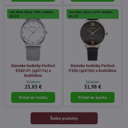
Len dnes: Zľava 10% s kódom:
Len dnes: Zľava 10% s kódom:
ALL10
ALL10
Dámske hodinky Perfect
Dámske hodinky Perfect
E342-01 (zp517a) s
F356 (zp510c) s krabičkou
krabičkou
Skladom
Skladom
25,83 €
31,98 €
Pridať do košíka
Pridať do košíka
Ďalšie produkty