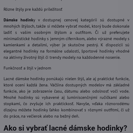
Rôzne štýly pre každú príležitosť
Dámske hodink
y v dostupnej cenovej kategórii sú dostupné v
mnohých štýloch, takže si môžete vybrať model, ktorý bude dokonale
ladiť s vaším osobným štýlom a outfitom. Či už preferujete
minimalistické hodinky s jemným ciferníkom, alebo výrazné modely s
kamienkami a detailmi, výber je skutočne pestrý. K dispozícii sú
elegantné hodinky na formálne udalosti, športové hodinky vhodné
na aktívny životný štýl či trendy modely na každodenné nosenie.
Funkčnosť a štýl v jednom
Lacné dámske hodinky ponúkajú nielen štýl, ale aj praktické funkcie,
ktoré ocení každá žena. Väčšina dostupných modelov má základné
funkcie, ako je zobrazenie času, dátumu alebo odolnosť voči vode.
Mnohé hodinky sú vybavené aj luminiscenčnými ručičkami alebo
stopkami, čo zvyšuje ich praktickosť. Navyše, vďaka rôznorodému
dizajnu môžete hodinky ľahko kombinovať s rôznymi outfitmi, či už
do práce, na večierok alebo na bežný deň.
Ako si vybrať lacné dámske hodinky?