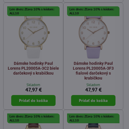
Len dnes: Zľava 10% s kódom:
Len dnes: Zľava 10% s kódom:
ALL10
ALL10
Dámske hodinky Paul
Dámske hodinky Paul
Lorens PL20005A-3C2 biele
Lorens PL20005A-3F3
darčekový s krabičkou
fialové darčekový s
krabičkou
Skladom
Skladom
47,97 €
47,97 €
Pridať do košíka
Pridať do košíka
Len dnes: Zľava 10% s kódom:
Len dnes: Zľava 10% s kódom:
ALL10
ALL10