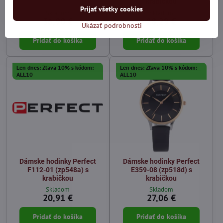
krabičkou
Prijať všetky cookies
Skladom
Skladom
36,90 €
28,29 €
Ukázať podrobnosti
Pridať do košíka
Pridať do košíka
Len dnes: Zľava 10% s kódom:
Len dnes: Zľava 10% s kódom:
ALL10
ALL10
Dámske hodinky Perfect
Dámske hodinky Perfect
F112-01 (zp548a) s
E359-08 (zp518d) s
krabičkou
krabičkou
Skladom
Skladom
20,91 €
27,06 €
Pridať do košíka
Pridať do košíka