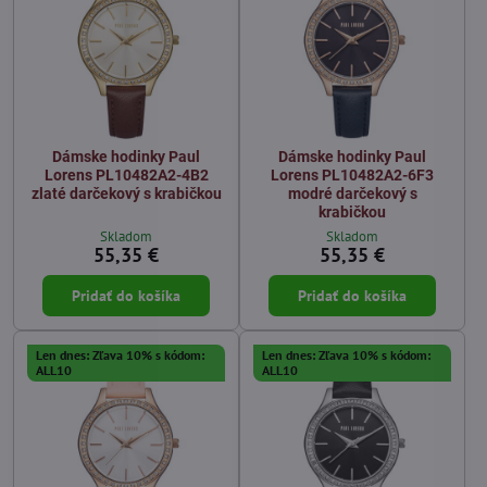
Dámske hodinky Paul
Dámske hodinky Paul
Lorens PL10482A2-4B2
Lorens PL10482A2-6F3
zlaté darčekový s krabičkou
modré darčekový s
krabičkou
Skladom
Skladom
55,35 €
55,35 €
Pridať do košíka
Pridať do košíka
Len dnes: Zľava 10% s kódom:
Len dnes: Zľava 10% s kódom:
ALL10
ALL10