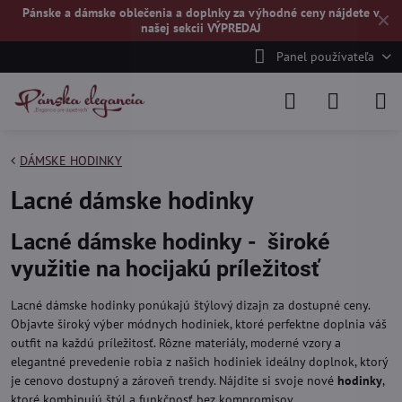
Pánske a dámske oblečenia a doplnky za výhodné ceny nájdete v
✕
našej
sekcii VÝPREDAJ
Panel používateľa
DÁMSKE HODINKY
Lacné dámske hodinky
Lacné dámske hodinky - široké
využitie na hocijakú príležitosť
Lacné dámske hodinky ponúkajú štýlový dizajn za dostupné ceny.
Objavte široký výber módnych hodiniek, ktoré perfektne doplnia váš
outfit na každú príležitosť. Rôzne materiály, moderné vzory a
elegantné prevedenie robia z našich hodiniek ideálny doplnok, ktorý
je cenovo dostupný a zároveň trendy. Nájdite si svoje nové
hodinky
,
ktoré kombinujú štýl a funkčnosť bez kompromisov.