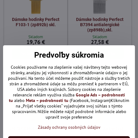
Dámske hodinky Perfect
Dámske hodinky Perfect
F103-1 (zp892b) skl.
B7394 antialergické
(zp898b),skl.
Skladom
Skladom
19,76 €
27,58 €
Predvoľby súkromia
Pridať do košíka
Pridať do košíka
Cookies používame na zlepšenie vašej návštevy tejto webovej
Len dnes: Zľava 10% s kódom:
stránky, analýzu jej výkonnosti a zhromažďovanie údajov o jej
ALL10
používaní. Na tento účel môžeme použiť nástroje a služby tretích
strán a zhromaždené údaje sa môžu preniesť k partnerom v EÚ,
USA alebo iných krajinách. Súbory cookies na zlepšenie
relevancie reklám využíva služba
Google Ads – podrobnosti
tu
alebo
Meta – podrobnosti tu
(Facebook, Instagram)Kliknutím
na „Prijať všetky cookies“ vyjadrujete svoj súhlas s týmto
spracovaním. Nižšie môžete nájsť podrobné informácie alebo
upraviť svoje preferencie
Zásady ochrany osobných údajov
DÁMSKE HODINKY F342-03
Dámske hodinky Perfect
(zp514b) + KRABIČKA
F112-02 (zp548b) s