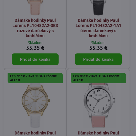
Dámske hodinky Paul
Dámske hodinky Paul
Lorens PL10482A2-3E3
Lorens PL10482A2-1A1
ružové darčekový s
čierne darčekový s
krabičkou
krabičkou
Skladom
Skladom
55,35 €
55,35 €
Pridať do košíka
Pridať do košíka
Len dnes: Zľava 10% s kódom:
Len dnes: Zľava 10% s kódom:
ALL10
ALL10
Dámske hodinky Paul
Dámske hodinky Paul