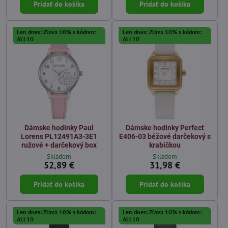
Pridať do košíka
Pridať do košíka
Len dnes: Zľava 10% s kódom:
Len dnes: Zľava 10% s kódom:
ALL10
ALL10
Dámske hodinky Paul
Dámske hodinky Perfect
Lorens PL12491A3-3E1
E406-03 béžové darčekový s
ružové + darčekový box
krabičkou
Skladom
Skladom
52,89 €
31,98 €
Pridať do košíka
Pridať do košíka
Len dnes: Zľava 10% s kódom:
Len dnes: Zľava 10% s kódom:
ALL10
ALL10