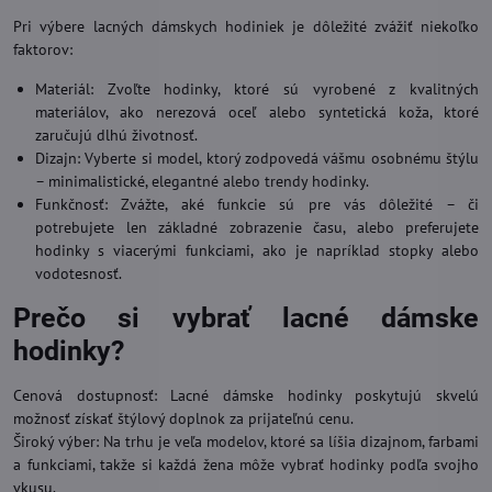
Pri výbere lacných dámskych hodiniek je dôležité zvážiť niekoľko
faktorov:
Materiál: Zvoľte hodinky, ktoré sú vyrobené z kvalitných
materiálov, ako nerezová oceľ alebo syntetická koža, ktoré
zaručujú dlhú životnosť.
Dizajn: Vyberte si model, ktorý zodpovedá vášmu osobnému štýlu
– minimalistické, elegantné alebo trendy hodinky.
Funkčnosť: Zvážte, aké funkcie sú pre vás dôležité – či
potrebujete len základné zobrazenie času, alebo preferujete
hodinky s viacerými funkciami, ako je napríklad stopky alebo
vodotesnosť.
Prečo si vybrať lacné dámske
hodinky?
Cenová dostupnosť: Lacné dámske hodinky poskytujú skvelú
možnosť získať štýlový doplnok za prijateľnú cenu.
Široký výber: Na trhu je veľa modelov, ktoré sa líšia dizajnom, farbami
a funkciami, takže si každá žena môže vybrať hodinky podľa svojho
vkusu.