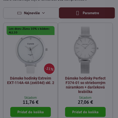
Najnovšie
Parametre
Len dnes: Zľava 10% s kódom:
ALL10
21%
Dámske hodinky Extreim
Dámske hodinky Perfect
EXT-114A-4A (zx654d) skl. 2
F374-01 so strieborným
náramkom + darčeková
krabička
Skladom
Skladom
11,76 €
27,06 €
Pridať do košíka
Pridať do košíka