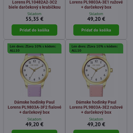
Lorens PL10482A2-3C2
Lorens PL9803A-3E1 ružové
biele darčekový s krabičkou
+ darčekový box
Skladom
Skladom
55,35 €
49,20 €
Pridať do košíka
Pridať do košíka
Len dnes: Zľava 10% s kódom:
Len dnes: Zľava 10% s kódom:
ALL10
ALL10
Dámske hodinky Paul
Dámske hodinky Paul
Lorens PL9803A-3F2 fialové
Lorens PL9803A-3E2 ružové
+ darčekový box
+ darčekový box
Skladom
Skladom
49,20 €
49,20 €