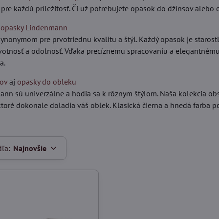
 pre každú príležitosť. Či už potrebujete opasok do džínsov alebo
 opasky Lindenmann
nonymom pre prvotriednu kvalitu a štýl. Každý opasok je starostli
ivotnosť a odolnosť. Vďaka precíznemu spracovaniu a elegantné
a.
sov
aj
opasky do obleku
n sú univerzálne a hodia sa k rôznym štýlom. Naša kolekcia obsah
ktoré dokonale doladia váš oblek. Klasická čierna a hnedá farba 
dľa:
Najnovšie