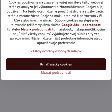
Cookies používame na zlepšenie vašej návštevy tejto webovej
stránky, analýzu jej výkonnosti a zhromažďovanie údajov o jej
používaní. Na tento účel môžeme použiť nástroje a služby tretích
strán a zhromaždené údaje sa môžu preniesť k partnerom v EÚ,
USA alebo iných krajinách. Súbory cookies na zlepšenie
relevancie reklám využíva služba
Google Ads – podrobnosti
tu
alebo
Meta – podrobnosti tu
(Facebook, Instagram)Kliknutím
na „Prijať všetky cookies“ vyjadrujete svoj súhlas s týmto
spracovaním. Nižšie môžete nájsť podrobné informácie alebo
upraviť svoje preferencie
Zásady ochrany osobných údajov
Prijať všetky cookies
Ukázať podrobnosti