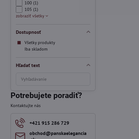
100 (1)
105 (1)
zobraziť všetky
Dostupnosť
Všetky produkty
Iba skladom
Hľadať text
Prehľadať
výsledky
filtra
Potrebujete poradiť?
fulltextom
Kontaktujte nás
+421 915 286 729
obchod​@panskaelegancia​