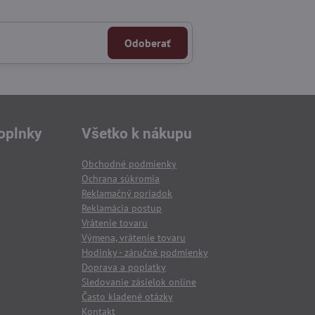
Odoberať
oplnky
Všetko k nákupu
Obchodné podmienky
Ochrana súkromia
Reklamačný poriadok
Reklamácia postup
Vrátenie tovaru
Výmena, vrátenie tovaru
Hodinky - záručné podmienky
Doprava a poplatky
Sledovanie zásielok online
Často kladené otázky
Kontakt