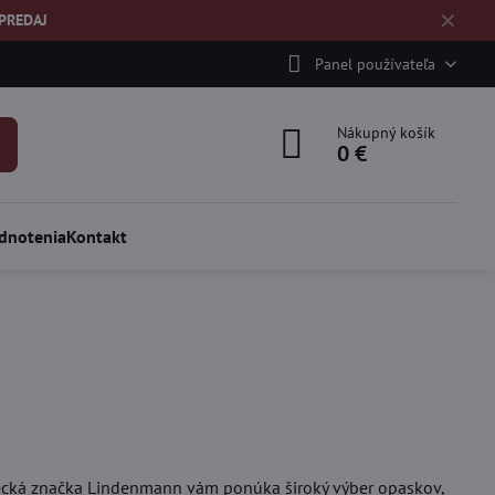
✕
ÝPREDAJ
Panel používateľa
Nákupný košík
0 €
dnotenia
Kontakt
mecká značka Lindenmann vám ponúka široký výber opaskov,