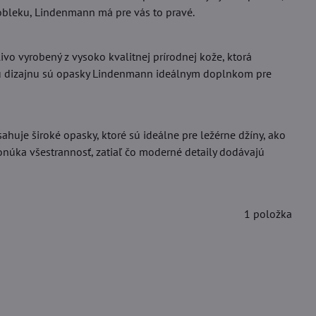
 obleku, Lindenmann má pre vás to pravé.
vo vyrobený z vysoko kvalitnej prírodnej kože, ktorá
mu dizajnu sú opasky Lindenmann ideálnym doplnkom pre
uje široké opasky, ktoré sú ideálne pre ležérne džíny, ako
ponúka všestrannosť, zatiaľ čo moderné detaily dodávajú
1
položka