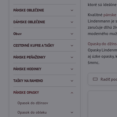
ktoré sú ideálne
PÁNSKE OBLEČENIE
Kvalitné
pánske
Lindenmann je sy
DÁMSKE OBLEČENIE
zaručuje dlhú ž
moderného muž
Obuv
Opasky do džín
CESTOVNÉ KUFRE A TAŠKY
Opasky Lindenman
aj úzke opasky, 
PÁNSKE PEŇAŽENKY
šmrnc.
PÁNSKE HODINKY
Radiť po
TAŠKY NA RAMENO
PÁNSKE OPASKY
Opasok do džínsov
Opasok do obleku