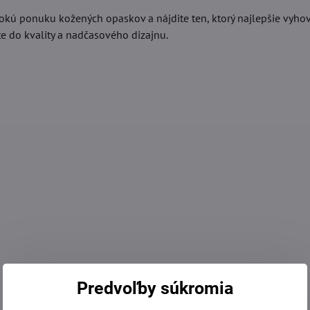
rokú ponuku kožených opaskov a nájdite ten, ktorý najlepšie vyh
ete do kvality a nadčasového dizajnu.
Predvoľby súkromia