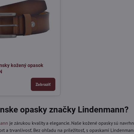
nsky kožený opasok
N
Zobraziť
ánske opasky značky Lindenmann?
mann
je zárukou kvality a elegancie. Naše kožené opasky sú navrh
ort a trvanlivosť. Bez ohľadu na príležitosť, s opaskami Lindenman