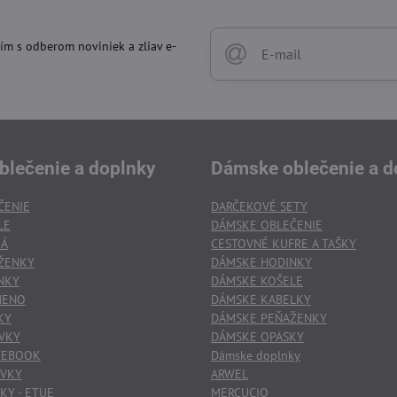
ím s odberom noviniek a zliav e-
blečenie a doplnky
Dámske oblečenie a d
ČENIE
DARČEKOVÉ SETY
LE
DÁMSKE OBLEČENIE
KÁ
CESTOVNÉ KUFRE A TAŠKY
ŽENKY
DÁMSKE HODINKY
NKY
DÁMSKE KOŠELE
MENO
DÁMSKE KABELKY
KY
DÁMSKE PEŇAŽENKY
VKY
DÁMSKE OPASKY
TEBOOK
Dámske doplnky
OVKY
ARWEL
KY - ETUE
MERCUCIO