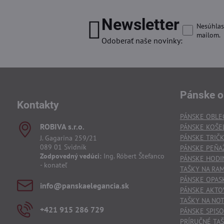
Newsletter
Nesúhlas
mailom.
Odoberať naše novinky:
Pánske o
Kontakty
PÁNSKE OBLE
ROBIVA s​.r​.o​.
PÁNSKE KOŠE
PÁNSKE TRIČ
J. Gagarina 259/21
089 01 Svidník
PÁNSKE PEŇA
Zodpovedný vedúci:
Ing. Róbert Štefanco
PÁNSKE HODI
- konateľ
TAŠKY NA RA
PÁNSKE OPAS
info​@panskaelegancia​.sk
PÁNSKE AKTO
TAŠKY NA NO
+421 915 286 729
PÁNSKE SPIS
PRÍRUČNÉ TAŠ