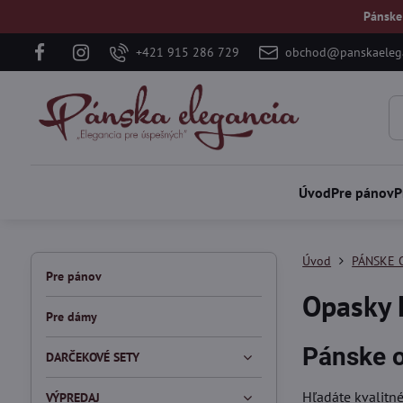
Pánske
+421 915 286 729
obchod@panskaelega
Úvod
Pre pánov
P
Úvod
PÁNSKE 
Pre pánov
Opasky
Pre dámy
Pánske 
DARČEKOVÉ SETY
Hľadáte kvalitn
VÝPREDAJ