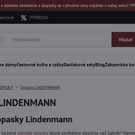
 a dámske oblečenia a doplnky za výhodné ceny nájdete v našej
sekcii V
ncia.sk
VÝPREDAJ
Hľadať
re dámy
Cestovné kufre a tašky
Darčekové sety
Blog
Zákaznícke ho
OPASKY
Opasky LINDENMANN
 LINDENMANN
opasky Lindenmann
é kožené
pánske opasky
, ktoré perfektne doplnia váš šatník? Ne