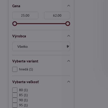
Cena
Od:
Do:
Výrobca
Vyberte variant
hnedá (1)
Vyberte veľkosť
80 (1)
85 (1)
90 (1)
95 (1)