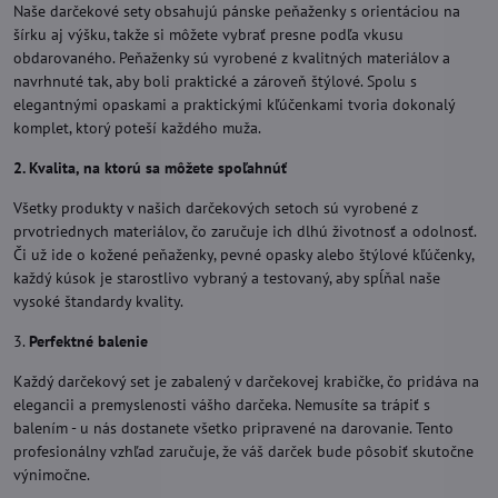
Naše darčekové sety obsahujú pánske peňaženky s orientáciou na
šírku aj výšku, takže si môžete vybrať presne podľa vkusu
obdarovaného. Peňaženky sú vyrobené z kvalitných materiálov a
navrhnuté tak, aby boli praktické a zároveň štýlové. Spolu s
elegantnými opaskami a praktickými kľúčenkami tvoria dokonalý
komplet, ktorý poteší každého muža.
2. Kvalita, na ktorú sa môžete spoľahnúť
Všetky produkty v našich darčekových setoch sú vyrobené z
prvotriednych materiálov, čo zaručuje ich dlhú životnosť a odolnosť.
Či už ide o kožené peňaženky, pevné opasky alebo štýlové kľúčenky,
každý kúsok je starostlivo vybraný a testovaný, aby spĺňal naše
vysoké štandardy kvality.
3.
Perfektné balenie
Každý darčekový set je zabalený v darčekovej krabičke, čo pridáva na
elegancii a premyslenosti vášho darčeka. Nemusíte sa trápiť s
balením - u nás dostanete všetko pripravené na darovanie. Tento
profesionálny vzhľad zaručuje, že váš darček bude pôsobiť skutočne
výnimočne.