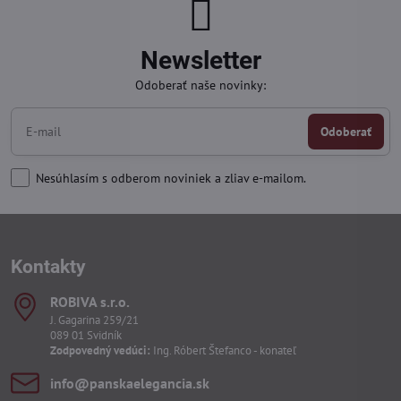
Newsletter
Odoberať naše novinky:
Odoberať
Nesúhlasím s odberom noviniek a zliav e-mailom.
Kontakty
ROBIVA s​.r​.o​.
J. Gagarina 259/21
089 01 Svidník
Zodpovedný vedúci:
Ing. Róbert Štefanco - konateľ
info​@panskaelegancia​.sk