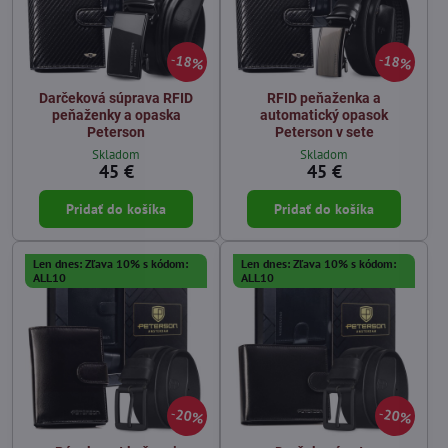
18%
18%
Darčeková súprava RFID
RFID peňaženka a
peňaženky a opaska
automatický opasok
Peterson
Peterson v sete
Skladom
Skladom
45 €
45 €
Pridať do košíka
Pridať do košíka
Len dnes: Zľava 10% s kódom:
Len dnes: Zľava 10% s kódom:
ALL10
ALL10
20%
20%