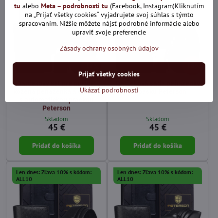
tu
alebo
Meta – podrobnosti tu
(Facebook, Instagram)Kliknutím
na „Prijať všetky cookies“ vyjadrujete svoj súhlas s týmto
spracovaním. Nižšie môžete nájsť podrobné informácie alebo
upraviť svoje preferencie
Zásady ochrany osobných údajov
18%
18%
Prijať všetky cookies
Darčekový set pre mužov:
Darčeková sada peňaženky
Ukázať podrobnosti
kožená peňaženka a opasok
a opasku Peterson
s automatickou prackou
Peterson
Skladom
Skladom
45 €
45 €
Pridať do košíka
Pridať do košíka
Len dnes: Zľava 10% s kódom:
Len dnes: Zľava 10% s kódom:
ALL10
ALL10