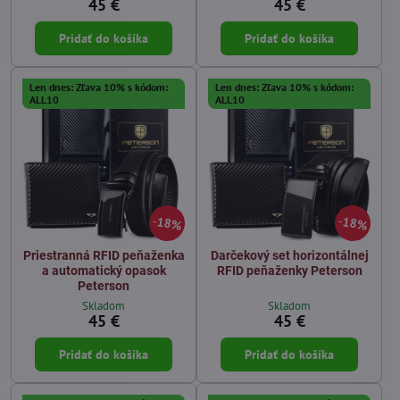
45 €
45 €
Pridať do košíka
Pridať do košíka
Len dnes: Zľava 10% s kódom:
Len dnes: Zľava 10% s kódom:
ALL10
ALL10
18%
18%
Priestranná RFID peňaženka
Darčekový set horizontálnej
a automatický opasok
RFID peňaženky Peterson
Peterson
Skladom
Skladom
45 €
45 €
Pridať do košíka
Pridať do košíka