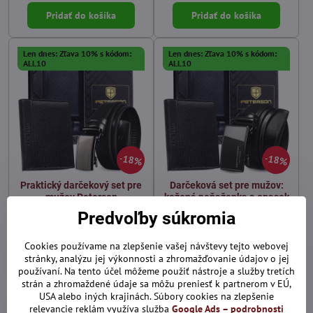
Pridať do košíka
Pridať do košíka
Len dnes: Zľava 10% s kódom:
Len dnes: Zľava 10% s kódom:
ALL10
ALL10
18%
18%
Praktický darčekový set pre
Darčeková set pre mužov:
mužov Peterson
kožená peňaženka a opasok
s automatickou prackou
Predvoľby súkromia
Skladom
Skladom
45 €
45 €
Cookies používame na zlepšenie vašej návštevy tejto webovej
stránky, analýzu jej výkonnosti a zhromažďovanie údajov o jej
Pridať do košíka
Pridať do košíka
používaní. Na tento účel môžeme použiť nástroje a služby tretích
strán a zhromaždené údaje sa môžu preniesť k partnerom v EÚ,
USA alebo iných krajinách. Súbory cookies na zlepšenie
Len dnes: Zľava 10% s kódom:
Len dnes: Zľava 10% s kódom:
relevancie reklám využíva služba
Google Ads – podrobnosti
ALL10
ALL10