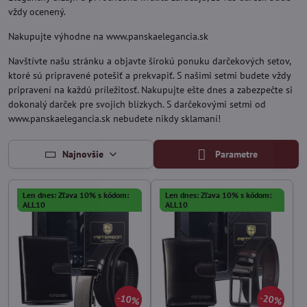
vždy ocenený.
Nakupujte výhodne na www.panskaelegancia.sk
Navštívte našu stránku a objavte širokú ponuku darčekových setov,
ktoré sú pripravené potešiť a prekvapiť. S našimi setmi budete vždy
pripravení na každú príležitosť. Nakupujte ešte dnes a zabezpečte si
dokonalý darček pre svojich blízkych. S darčekovými setmi od
www.panskaelegancia.sk nebudete nikdy sklamaní!
Najnovšie
Parametre
Len dnes: Zľava 10% s kódom:
Len dnes: Zľava 10% s kódom:
ALL10
ALL10
10%
20%