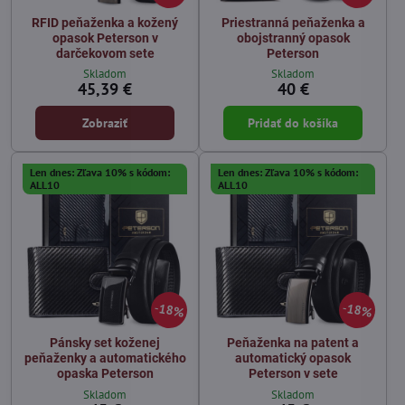
RFID peňaženka a kožený
Priestranná peňaženka a
opasok Peterson v
obojstranný opasok
darčekovom sete
Peterson
Skladom
Skladom
45,39 €
40 €
Zobraziť
Pridať do košíka
Len dnes: Zľava 10% s kódom:
Len dnes: Zľava 10% s kódom:
ALL10
ALL10
18%
18%
Pánsky set koženej
Peňaženka na patent a
peňaženky a automatického
automatický opasok
opaska Peterson
Peterson v sete
Skladom
Skladom