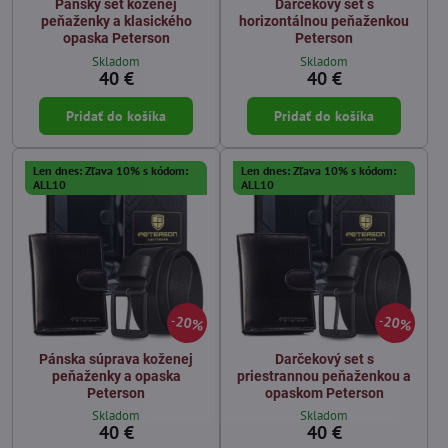
Pánsky set koženej
Darčekový set s
peňaženky a klasického
horizontálnou peňaženkou
opaska Peterson
Peterson
Skladom
Skladom
40 €
40 €
Pridať do košíka
Pridať do košíka
Len dnes: Zľava 10% s kódom:
Len dnes: Zľava 10% s kódom:
ALL10
ALL10
20%
20%
Pánska súprava koženej
Darčekový set s
peňaženky a opaska
priestrannou peňaženkou a
Peterson
opaskom Peterson
Skladom
Skladom
40 €
40 €