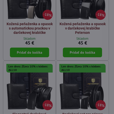
18%
18%
Kožená peňaženka a opasok
Kožená peňaženka a opasok
s automatickou prackou v
v darčekovej krabičke
darčekovej krabičke
Peterson
Skladom
Skladom
45 €
45 €
Pridať do košíka
Pridať do košíka
Len dnes: Zľava 10% s kódom:
Len dnes: Zľava 10% s kódom:
ALL10
ALL10
18%
18%