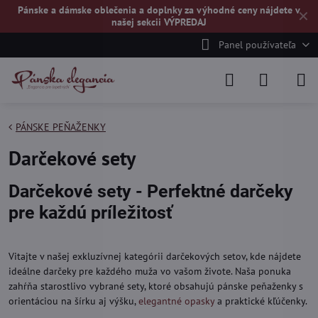
Pánske a dámske oblečenia a doplnky za výhodné ceny nájdete v
✕
našej
sekcii VÝPREDAJ
Panel používateľa
PÁNSKE PEŇAŽENKY
Darčekové sety
Darčekové sety - Perfektné darčeky
pre každú príležitosť
Vitajte v našej exkluzívnej kategórii darčekových setov, kde nájdete
ideálne darčeky pre každého muža vo vašom živote. Naša ponuka
zahŕňa starostlivo vybrané sety, ktoré obsahujú pánske peňaženky s
orientáciou na šírku aj výšku,
elegantné opasky
a praktické kľúčenky.