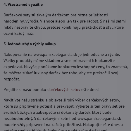
4. Všestranné využitie
Darčekové sety sú skvelým darčekom pre rôzne príležitosti -
narodeniny, výročia, Vianoce alebo len tak pre radosť. S našimi setmi
nikdy nespravíte chybu, pretože kombinujú praktickosť a štýl, ktoré
ocení každý muž.
5. Jednoduchý a rýchly nákup
Nakupovanie na www.panskaelegancia.sk je jednoduché a rýchle.
Všetky produkty máme skladom a sme pripravení ich okamžite
expedovať. Navyše, ponúkame konkurencieschopné ceny, čo znamená,
že môžete získať luxusný darček bez toho, aby ste prekročili svoj
rozpočet.
Prejdite si našu ponuku
darčekových setov
ešte dnes!
Navštívte našu stránku a objavte široký výber darčekových setov,
ktoré sú pripravené potešiť a prekvapiť. Vyberte si ten pravý set pre
svojich blízkych a zabezpečte si dokonalý darček, ktorý bude
nezabudnuteľný. S darčekovými setmi od www.panskaelegancia.sk
budete vždy pripravení na každú príležitosť. Nakupujte ešte dnes a
potešte svojich blízkych štýlovým a praktickým darčekom!