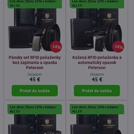
Len dnes: Zľava 10% s kódom:
Len dnes: Zľava 10% s kódom:
ALL10
ALL10
18%
18%
Pánsky set RFID peňaženky
Kožená RFID peňaženka a
bez zapínania a opaska
automatický opasok
Peterson
Peterson
Skladom
Skladom
45 €
45 €
Pridať do košíka
Pridať do košíka
Len dnes: Zľava 10% s kódom:
Len dnes: Zľava 10% s kódom:
ALL10
ALL10