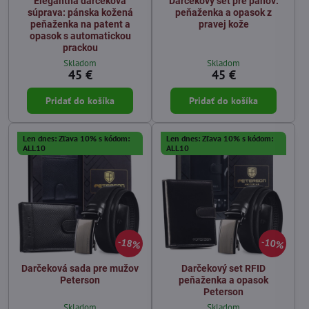
Elegantná darčeková
Darčekový set pre pánov:
súprava: pánska kožená
peňaženka a opasok z
peňaženka na patent a
pravej kože
opasok s automatickou
prackou
Skladom
Skladom
45 €
45 €
Pridať do košíka
Pridať do košíka
Len dnes: Zľava 10% s kódom:
Len dnes: Zľava 10% s kódom:
ALL10
ALL10
18%
10%
Darčeková sada pre mužov
Darčekový set RFID
Peterson
peňaženka a opasok
Peterson
Skladom
Skladom