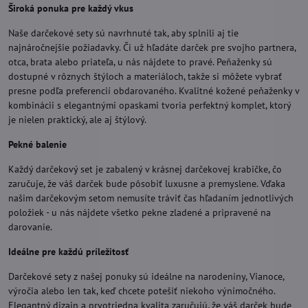
Široká ponuka pre každý vkus
Naše darčekové sety sú navrhnuté tak, aby splnili aj tie
najnáročnejšie požiadavky. Či už hľadáte darček pre svojho partnera,
otca, brata alebo priateľa, u nás nájdete to pravé. Peňaženky sú
dostupné v rôznych štýloch a materiáloch, takže si môžete vybrať
presne podľa preferencií obdarovaného. Kvalitné kožené peňaženky v
kombinácii s elegantnými opaskami tvoria perfektný komplet, ktorý
je nielen praktický, ale aj štýlový.
Pekné balenie
Každý darčekový set je zabalený v krásnej darčekovej krabičke, čo
zaručuje, že váš darček bude pôsobiť luxusne a premyslene. Vďaka
našim darčekovým setom nemusíte tráviť čas hľadaním jednotlivých
položiek - u nás nájdete všetko pekne zladené a pripravené na
darovanie.
Ideálne pre každú príležitosť
Darčekové sety z našej ponuky sú ideálne na narodeniny, Vianoce,
výročia alebo len tak, keď chcete potešiť niekoho výnimočného.
Elegantný dizajn a prvotriedna kvalita zaručujú, že váš darček bude