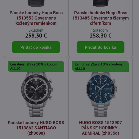
Pánske hodinky Hugo Boss
Pánske hodinky Hugo Boss
1513553 Governor s
1513485 Governor s čiernym
koženým remienkom
ciferníkom
Skladom
Skladom
258,30 €
258,30 €
Pridať do košíka
Pridať do košíka
Len dnes: Zľava 10% s kódom:
Len dnes: Zľava 10% s kódom:
ALL10
ALL10
Pánske hodinky HUGO BOSS
HUGO BOSS 1513907
1513862 SANTIAGO
PÁNSKE HODINKY -
(zh069a)
ADMIRAL (zh035d)