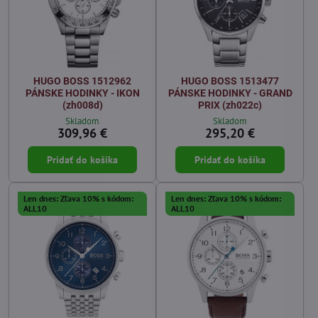
HUGO BOSS 1512962
HUGO BOSS 1513477
PÁNSKE HODINKY - IKON
PÁNSKE HODINKY - GRAND
(zh008d)
PRIX (zh022c)
Skladom
Skladom
309,96 €
295,20 €
Pridať do košíka
Pridať do košíka
Len dnes: Zľava 10% s kódom:
Len dnes: Zľava 10% s kódom:
ALL10
ALL10