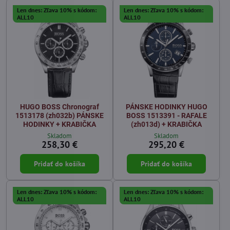
Len dnes: Zľava 10% s kódom:
Len dnes: Zľava 10% s kódom:
ALL10
ALL10
HUGO BOSS Chronograf
PÁNSKE HODINKY HUGO
1513178 (zh032b) PÁNSKE
BOSS 1513391 - RAFALE
HODINKY + KRABIČKA
(zh013d) + KRABIČKA
Skladom
Skladom
258,30 €
295,20 €
Pridať do košíka
Pridať do košíka
Len dnes: Zľava 10% s kódom:
Len dnes: Zľava 10% s kódom:
ALL10
ALL10