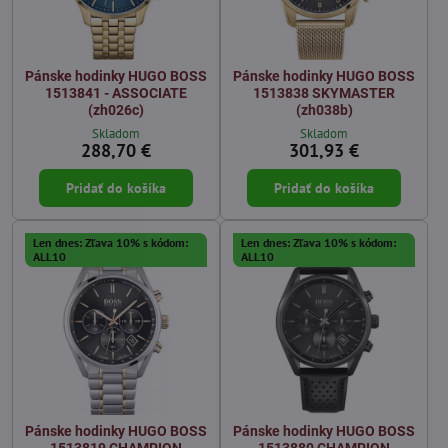
Pánske hodinky HUGO BOSS
Pánske hodinky HUGO BOSS
1513841 - ASSOCIATE
1513838 SKYMASTER
(zh026c)
(zh038b)
Skladom
Skladom
288,70 €
301,93 €
Pridať do košíka
Pridať do košíka
Len dnes: Zľava 10% s kódom:
Len dnes: Zľava 10% s kódom:
ALL10
ALL10
Pánske hodinky HUGO BOSS
Pánske hodinky HUGO BOSS
1513819 CHAMPION
1513880 CHAMPION