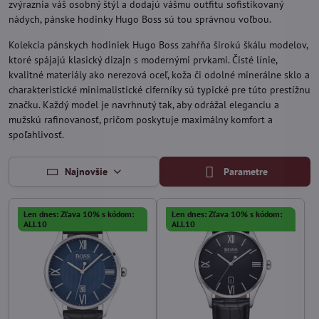
zvýraznia váš osobný štýl a dodajú vášmu outfitu sofistikovaný
nádych, pánske hodinky Hugo Boss sú tou správnou voľbou.
Kolekcia pánskych hodiniek Hugo Boss zahŕňa širokú škálu modelov,
ktoré spájajú klasický dizajn s modernými prvkami. Čisté línie,
kvalitné materiály ako nerezová oceľ, koža či odolné minerálne sklo a
charakteristické minimalistické ciferníky sú typické pre túto prestížnu
značku. Každý model je navrhnutý tak, aby odrážal eleganciu a
mužskú rafinovanosť, pričom poskytuje maximálny komfort a
spoľahlivosť.
Najnovšie
Parametre
Len dnes: Zľava 10% s kódom:
Len dnes: Zľava 10% s kódom:
ALL10
ALL10