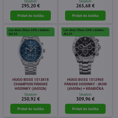
Skladom
Skladom
295,20 €
265,68 €
Pridať do košíka
Pridať do košíka
Len dnes: Zľava 10% s kódom:
Len dnes: Zľava 10% s kódom:
ALL10
ALL10
HUGO BOSS 1513818
HUGO BOSS 1512965
CHAMPION PÁNSKE
PÁNSKE HODINKY - IKON
HODINKY (zh052k)
(zh008e) + KRABIČKA
Skladom
Skladom
250,92 €
309,96 €
Pridať do košíka
Pridať do košíka