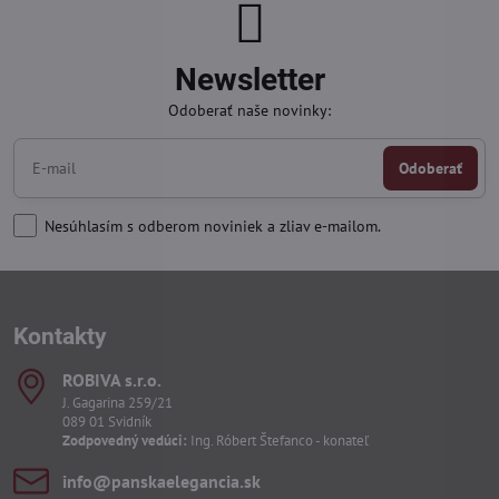
Newsletter
Odoberať naše novinky:
Odoberať
Nesúhlasím s odberom noviniek a zliav e-mailom.
Kontakty
ROBIVA s​.r​.o​.
J. Gagarina 259/21
089 01 Svidník
Zodpovedný vedúci:
Ing. Róbert Štefanco - konateľ
info​@panskaelegancia​.sk