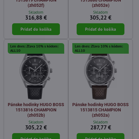
(zh052f)
(zh052e)
Skladom
Skladom
316,88 €
305,22 €
Pridať do košíka
Pridať do košíka
Len dnes: Zľava 10% s kódom:
Len dnes: Zľava 10% s kódom:
ALL10
ALL10
Pánske hodinky HUGO BOSS
Pánske hodinky HUGO BOSS
1513816 CHAMPION
1513815 CHAMPION
(zh052b)
(zh052a)
Skladom
Skladom
305,22 €
287,77 €