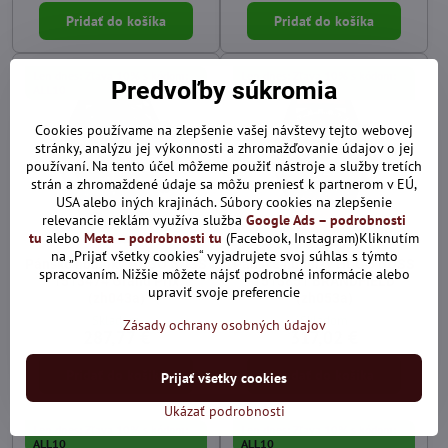
Pridať do košíka
Pridať do košíka
Len dnes: Zľava 10% s kódom:
Len dnes: Zľava 10% s kódom:
Predvoľby súkromia
ALL10
ALL10
Cookies používame na zlepšenie vašej návštevy tejto webovej
stránky, analýzu jej výkonnosti a zhromažďovanie údajov o jej
používaní. Na tento účel môžeme použiť nástroje a služby tretích
strán a zhromaždené údaje sa môžu preniesť k partnerom v EÚ,
USA alebo iných krajinách. Súbory cookies na zlepšenie
relevancie reklám využíva služba
Google Ads – podrobnosti
tu
alebo
Meta – podrobnosti tu
(Facebook, Instagram)Kliknutím
na „Prijať všetky cookies“ vyjadrujete svoj súhlas s týmto
Pánske hodinky HUGO BOSS
Pánske hodinky HUGO BOSS
spracovaním. Nižšie môžete nájsť podrobné informácie alebo
1513474 Grand Prix
1513851 BRANDFIELD
upraviť svoje preferencie
(zh043a)
(zh053a)
Skladom
Skladom
Zásady ochrany osobných údajov
287,77 €
317,02 €
Pridať do košíka
Pridať do košíka
Prijať všetky cookies
Ukázať podrobnosti
Len dnes: Zľava 10% s kódom:
Len dnes: Zľava 10% s kódom:
ALL10
ALL10