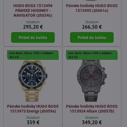
HUGO BOSS 1513498
Pánske hodinky HUGO BOSS
PÁNSKE HODINKY -
1513495 (zh061a)
NAVIGATOR (zh034c)
Skladom
Skladom
295,20 €
266,50 €
Pridať do košíka
Pridať do košíka
Len dnes: Zľava 10% s kódom:
Len dnes: Zľava 10% s kódom:
ALL10
ALL10
Pánske hodinky HUGO BOSS
Pánske hodinky HUGO BOSS
1513973 Energy (zh059a)
1513924 Allure (zh057b)
Skladom
Skladom
359 €
349,20 €