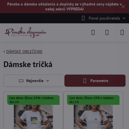
Pánske a dámske oblečenia a doplnky za výhodné ceny nájdete v
✕
našej
sekcii VÝPREDAJ
Panel používateľa
DÁMSKE OBLEČENIE
Dámske tričká
Najnovšie
Parametre
Len dnes: Zľava 10% s kódom:
Len dnes: Zľava 10% s kódom:
ALL10
ALL10