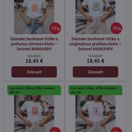
25%
25%
Dámske bavlnené tričko s
Dámske bavlnené tričko s
potlačou citrónov biele –
originálnou grafikou biele –
Dstreet NX8040RY
Dstreet NX8039RY
Skladom
Skladom
18,45 €
18,45 €
Zobraziť
Zobraziť
Len dnes: Zľava 10% s kódom:
Len dnes: Zľava 10% s kódom:
ALL10
ALL10