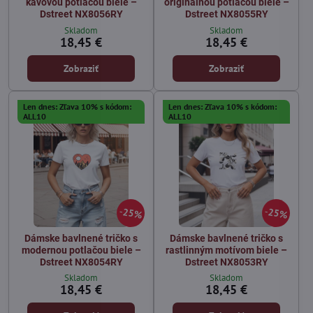
kávovou potlačou biele –
originálnou potlačou biele –
Dstreet NX8056RY
Dstreet NX8055RY
Skladom
Skladom
18,45 €
18,45 €
Zobraziť
Zobraziť
Len dnes: Zľava 10% s kódom:
Len dnes: Zľava 10% s kódom:
ALL10
ALL10
25%
25%
Dámske bavlnené tričko s
Dámske bavlnené tričko s
modernou potlačou biele –
rastlinným motívom biele –
Dstreet NX8054RY
Dstreet NX8053RY
Skladom
Skladom
18,45 €
18,45 €