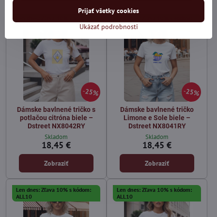
Prijať všetky cookies
Len dnes: Zľava 10% s kódom:
Len dnes: Zľava 10% s kódom:
ALL10
ALL10
Ukázať podrobnosti
25%
25%
Dámske bavlnené tričko s
Dámske bavlnené tričko
potlačou citróna biele –
Limone e Sole biele –
Dstreet NX8042RY
Dstreet NX8041RY
Skladom
Skladom
18,45 €
18,45 €
Zobraziť
Zobraziť
Len dnes: Zľava 10% s kódom:
Len dnes: Zľava 10% s kódom:
ALL10
ALL10