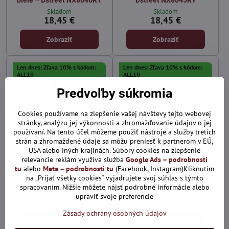
Skladom
Skladom
18,45 €
18,45 €
Zobraziť
Zobraziť
Len dnes: Zľava 10% s kódom:
Len dnes: Zľava 10% s kódom:
ALL10
ALL10
Predvoľby súkromia
Cookies používame na zlepšenie vašej návštevy tejto webovej
stránky, analýzu jej výkonnosti a zhromažďovanie údajov o jej
používaní. Na tento účel môžeme použiť nástroje a služby tretích
strán a zhromaždené údaje sa môžu preniesť k partnerom v EÚ,
25%
25%
USA alebo iných krajinách. Súbory cookies na zlepšenie
relevancie reklám využíva služba
Google Ads – podrobnosti
Dámske bavlnené tričko s
Dámske bavlnené tričko s
tu
alebo
Meta – podrobnosti tu
(Facebook, Instagram)Kliknutím
citrónovou potlačou biele –
motívom citrónov biele –
na „Prijať všetky cookies“ vyjadrujete svoj súhlas s týmto
Dstreet NX8044RY
Dstreet NX8043RY
spracovaním. Nižšie môžete nájsť podrobné informácie alebo
Skladom
Skladom
upraviť svoje preferencie
18,45 €
18,45 €
Zásady ochrany osobných údajov
Zobraziť
Zobraziť