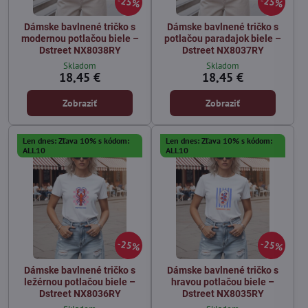
25%
25%
Dámske bavlnené tričko s
Dámske bavlnené tričko s
modernou potlačou biele –
potlačou paradajok biele –
Dstreet NX8038RY
Dstreet NX8037RY
Skladom
Skladom
18,45 €
18,45 €
Zobraziť
Zobraziť
Len dnes: Zľava 10% s kódom:
Len dnes: Zľava 10% s kódom:
ALL10
ALL10
25%
25%
Dámske bavlnené tričko s
Dámske bavlnené tričko s
ležérnou potlačou biele –
hravou potlačou biele –
Dstreet NX8036RY
Dstreet NX8035RY