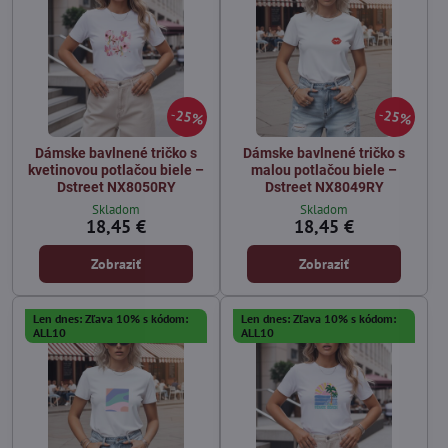
25%
25%
Dámske bavlnené tričko s
Dámske bavlnené tričko s
kvetinovou potlačou biele –
malou potlačou biele –
Dstreet NX8050RY
Dstreet NX8049RY
Skladom
Skladom
18,45 €
18,45 €
Zobraziť
Zobraziť
Len dnes: Zľava 10% s kódom:
Len dnes: Zľava 10% s kódom:
ALL10
ALL10