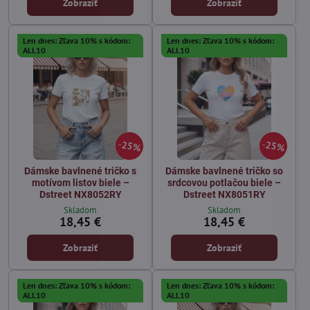
Zobraziť
Zobraziť
Len dnes: Zľava 10% s kódom:
Len dnes: Zľava 10% s kódom:
ALL10
ALL10
25%
25%
Dámske bavlnené tričko s
Dámske bavlnené tričko so
motívom listov biele –
srdcovou potlačou biele –
Dstreet NX8052RY
Dstreet NX8051RY
Skladom
Skladom
18,45 €
18,45 €
Zobraziť
Zobraziť
Len dnes: Zľava 10% s kódom:
Len dnes: Zľava 10% s kódom:
ALL10
ALL10