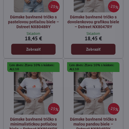
25%
25%
Dámske bavlnené tričko s
Dámske bavlnené tričko s
pastelovou potlačou biele –
dovolenkovou grafikou biele
Dstreet NX8048RY
– Dstreet NX8047RY
Skladom
Skladom
18,45 €
18,45 €
Zobraziť
Zobraziť
Len dnes: Zľava 10% s kódom:
Len dnes: Zľava 10% s kódom:
ALL10
ALL10
25%
25%
Dámske bavlnené tričko s
Dámske bavlnené tričko s
minimalistickou potlačou
malou pandou biele –
biele – Dstreet NX8046RY
Dstreet NX8045RY