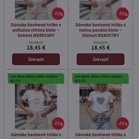
25%
25%
Dámske bavlnené tričko s
Dámske bavlnené tričko s
potlačou citróna biele –
malou pandou biele –
Dstreet NX8033RY
Dstreet NX8057RY
Skladom
Skladom
18,45 €
18,45 €
Zobraziť
Zobraziť
Len dnes: Zľava 10% s kódom:
Len dnes: Zľava 10% s kódom:
ALL10
ALL10
25%
25%
Dámske bavlnené tričko s
Dámske bavlnené tričko s