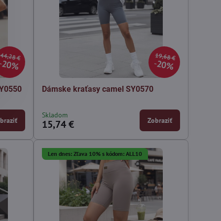
44,28 €
19,68 €
20%
20%
SY0550
Dámske kraťasy camel SY0570
Skladom
braziť
Zobraziť
15,74 €
Len dnes: Zľava 10% s kódom: ALL10