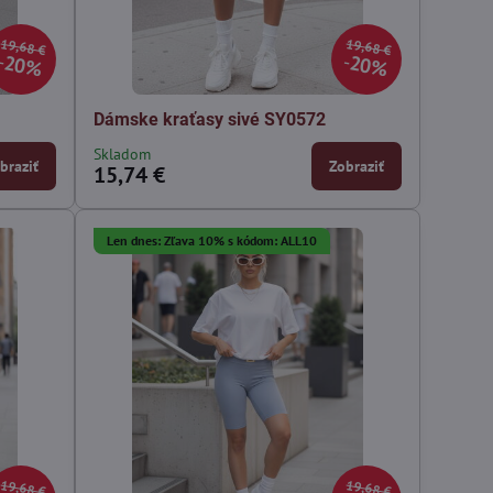
19,68 €
19,68 €
20%
20%
7
Dámske kraťasy sivé SY0572
Skladom
braziť
Zobraziť
15,74 €
Len dnes: Zľava 10% s kódom: ALL10
19,68 €
19,68 €