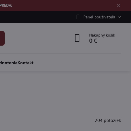
✕
ÝPREDAJ
Panel používateľa
Nákupný košík
0 €
dnotenia
Kontakt
204
položiek