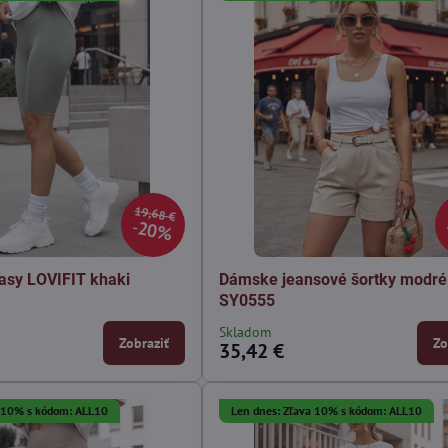
19,68 €
20%
asy LOVIFIT khaki
Dámske jeansové šortky modré
SY0555
Skladom
Zobraziť
Zo
35,42 €
a 10% s kódom: ALL10
Len dnes: Zľava 10% s kódom: ALL10