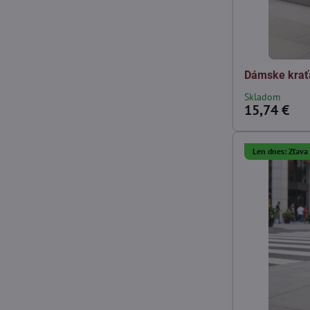
Dámske krať
Skladom
15,74 €
Len dnes: Zľav