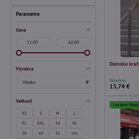
Parametre
Cena
Od:
Do:
Dámske krať
Výrobca
Skladom
15,74 €
Veľkosť
Len dnes: Zľav
XS
S
M
L
XL
XXL
34
36
38
40
42
Uni