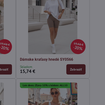
19,68 €
19,68 €
20%
20%
7
Dámske kraťasy hnedé SY0566
Skladom
braziť
Zobraziť
15,74 €
Len dnes: Zľava 10% s kódom: ALL10