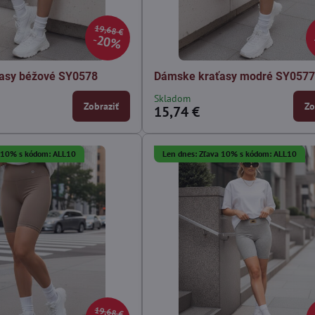
19,68 €
20%
asy béžové SY0578
Dámske kraťasy modré SY057
Skladom
Zobraziť
Zo
15,74 €
a 10% s kódom: ALL10
Len dnes: Zľava 10% s kódom: ALL10
19,68 €