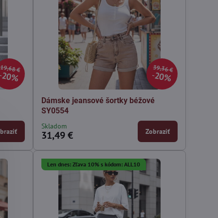
19,68 €
39,36 €
20%
20%
4
Dámske jeansové šortky béžové
SY0554
Skladom
braziť
Zobraziť
31,49 €
Len dnes: Zľava 10% s kódom: ALL10