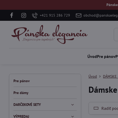
Pánske
+421 915 286 729
obchod@panskaelega
Úvod
Pre pánov
P
Úvod
DÁMSKE 
Pre pánov
Dámske 
Pre dámy
DARČEKOVÉ SETY
Radiť po
VÝPREDAJ