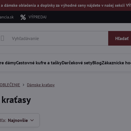
 a dámske oblečenia a doplnky za výhodné ceny nájdete v našej
sekcii V
ncia.sk
VÝPREDAJ
Hľadať
re dámy
Cestovné kufre a tašky
Darčekové sety
Blog
Zákaznícke ho
OBLEČENIE
Dámske kraťasy
kraťasy
dľa:
Najnovšie