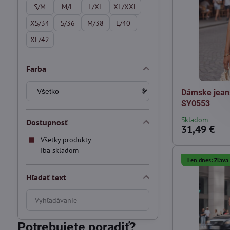
S/M
M/L
L/XL
XL/XXL
XS/34
S/36
M/38
L/40
XL/42
Farba
Dámske jean
SY0553
Skladom
Dostupnosť
31,49 €
Všetky produkty
Iba skladom
Len dnes: Zľav
Hľadať text
Prehľadať
výsledky
filtra
Potrebujete poradiť?