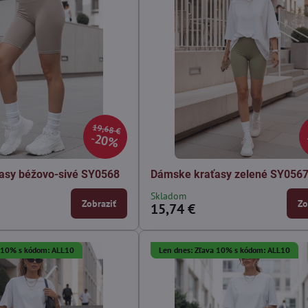
19,68 €
20%
asy béžovo-sivé SY0568
Dámske kraťasy zelené SY056
Skladom
Zobraziť
Zo
15,74 €
a 10% s kódom: ALL10
Len dnes: Zľava 10% s kódom: ALL10