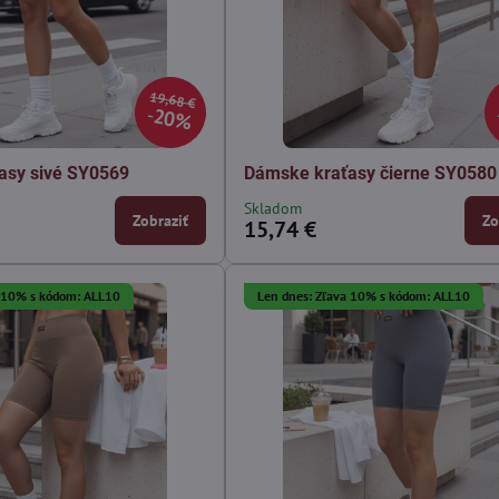
19,68 €
20%
asy sivé SY0569
Dámske kraťasy čierne SY0580
Skladom
Zobraziť
Zo
15,74 €
a 10% s kódom: ALL10
Len dnes: Zľava 10% s kódom: ALL10