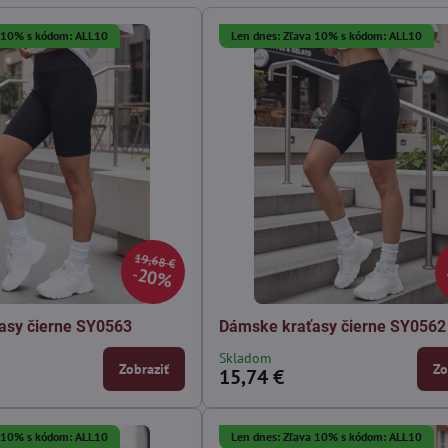
a 10% s kódom: ALL10
Len dnes: Zľava 10% s kódom: ALL10
19,68 €
20%
asy čierne SY0563
Dámske kraťasy čierne SY0562
Skladom
Zobraziť
Zo
15,74 €
a 10% s kódom: ALL10
Len dnes: Zľava 10% s kódom: ALL10