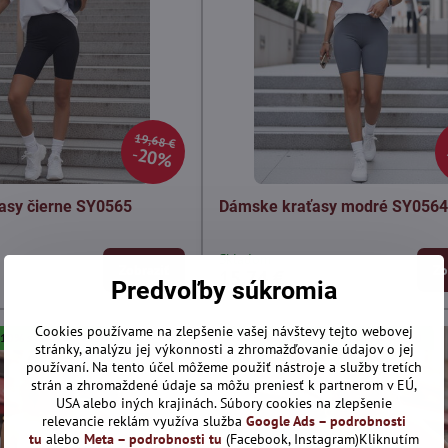
19,68 €
20%
asy čierne SY0565
Dámske kraťasy modré SY056
Skladom
Zobraziť
Zo
15,74 €
Predvoľby súkromia
Cookies používame na zlepšenie vašej návštevy tejto webovej
a 10% s kódom: ALL10
Len dnes: Zľava 10% s kódom: ALL10
stránky, analýzu jej výkonnosti a zhromažďovanie údajov o jej
používaní. Na tento účel môžeme použiť nástroje a služby tretích
strán a zhromaždené údaje sa môžu preniesť k partnerom v EÚ,
USA alebo iných krajinách. Súbory cookies na zlepšenie
relevancie reklám využíva služba
Google Ads – podrobnosti
tu
alebo
Meta – podrobnosti tu
(Facebook, Instagram)Kliknutím