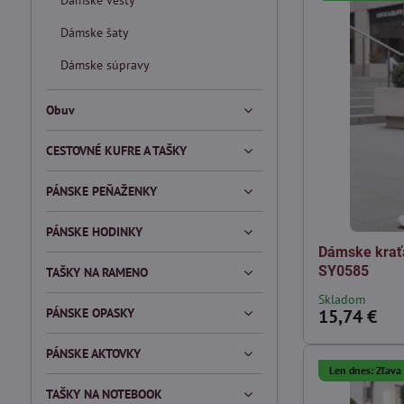
Dámske vesty
Dámske šaty
Dámske súpravy
Obuv
CESTOVNÉ KUFRE A TAŠKY
PÁNSKE PEŇAŽENKY
PÁNSKE HODINKY
Dámske krať
SY0585
TAŠKY NA RAMENO
Skladom
PÁNSKE OPASKY
15,74 €
PÁNSKE AKTOVKY
Len dnes: Zľav
TAŠKY NA NOTEBOOK