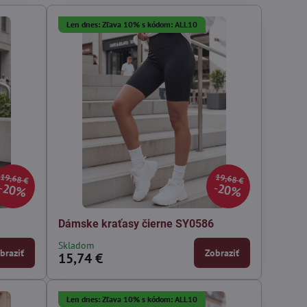
Len dnes: Zľava 10% s kódom: ALL10
19,68 €
19,68 €
20%
20%
Dámske kraťasy čierne SY0586
Skladom
braziť
Zobraziť
15,74 €
Len dnes: Zľava 10% s kódom: ALL10