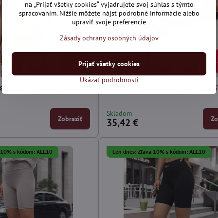
na „Prijať všetky cookies“ vyjadrujete svoj súhlas s týmto
spracovaním. Nižšie môžete nájsť podrobné informácie alebo
upraviť svoje preferencie
Zásady ochrany osobných údajov
39,36 €
20%
Prijať všetky cookies
Ukázať podrobnosti
sové šortky camel
Dámske jeansové šortky ecru 
Skladom
Zobraziť
Zo
35,42 €
a 10% s kódom: ALL10
Len dnes: Zľava 10% s kódom: ALL10