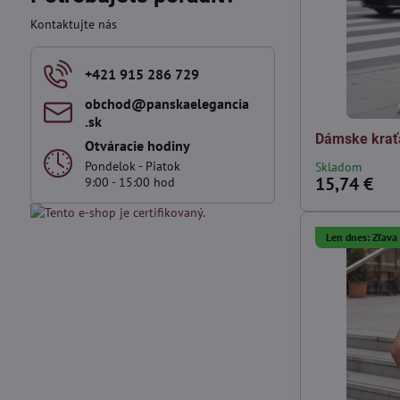
fulltextom
Kontaktujte nás
+421 915 286 729
obchod​@panskaelegancia​
.sk
Dámske krať
Otváracie hodiny
Pondelok - Piatok
Skladom
15,74 €
9:00 - 15:00 hod
Len dnes: Zľav