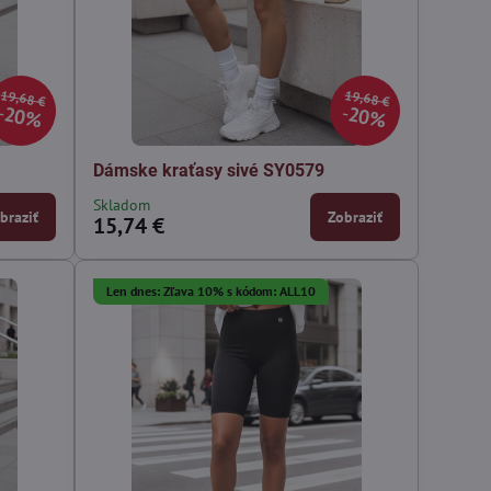
19,68 €
19,68 €
20%
20%
Dámske kraťasy sivé SY0579
Skladom
braziť
Zobraziť
15,74 €
Len dnes: Zľava 10% s kódom: ALL10