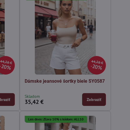
44,28 €
44,28 €
20%
20%
Dámske jeansové šortky biele SY0587
Skladom
braziť
Zobraziť
35,42 €
Len dnes: Zľava 10% s kódom: ALL10