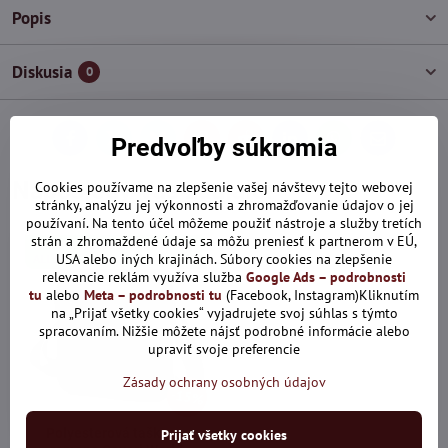
Popis
Diskusia
0
Predvoľby súkromia
Facebook
Twitter
Bluesky
Pinterest
Reddit
LinkedIn
WhatsApp
E-
mail
Naposledy Vás zaujalo:
Cookies používame na zlepšenie vašej návštevy tejto webovej
stránky, analýzu jej výkonnosti a zhromažďovanie údajov o jej
používaní. Na tento účel môžeme použiť nástroje a služby tretích
strán a zhromaždené údaje sa môžu preniesť k partnerom v EÚ,
Len dnes: Zľava 10% s kódom:
USA alebo iných krajinách. Súbory cookies na zlepšenie
ALL10
relevancie reklám využíva služba
Google Ads – podrobnosti
tu
alebo
Meta – podrobnosti tu
(Facebook, Instagram)Kliknutím
na „Prijať všetky cookies“ vyjadrujete svoj súhlas s týmto
spracovaním. Nižšie môžete nájsť podrobné informácie alebo
upraviť svoje preferencie
Zásady ochrany osobných údajov
15%
Polyesterová taška na
Prijať všetky cookies