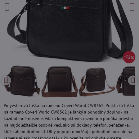
15%
Polyesterová taška na rameno Coveri World CW8362. Praktická taška
na rameno Coveri World CW8362 je ľahký a pohodlný doplnok na
každodenné nosenie. Vďaka kompaktným rozmerom ponúka priestor
na najdôležitejšie osobné veci, ako sú doklady, telefón, peňaženka,
kľúče alebo drobnosti. Dlhý popruh umožňuje pohodlné nosenie na
ramene aj ako crossbody tašku, čo oceníte pri pohybe v meste,