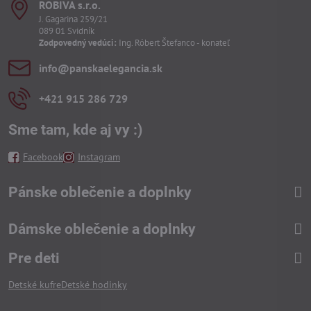
ROBIVA s​.r​.o​.
J. Gagarina 259/21
089 01 Svidník
Zodpovedný vedúci:
Ing. Róbert Štefanco - konateľ
info​@panskaelegancia​.sk
+421 915 286 729
Sme tam, kde aj vy :)
Facebook
Instagram
Pánske oblečenie a doplnky
Dámske oblečenie a doplnky
Pre deti
Detské kufre
Detské hodinky