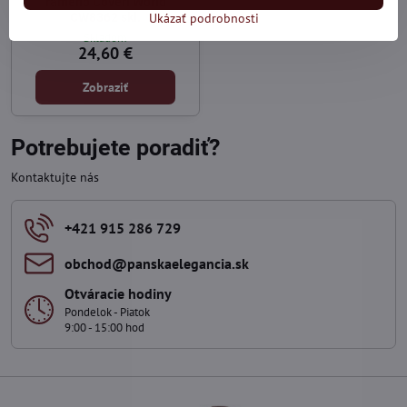
rameno Coveri World
Ukázať podrobnosti
CW8362 skl.
Skladom
24,60 €
Zobraziť
Potrebujete poradiť?
Kontaktujte nás
+421 915 286 729
obchod​@panskaelegancia​.sk
Otváracie hodiny
Pondelok - Piatok
9:00 - 15:00 hod