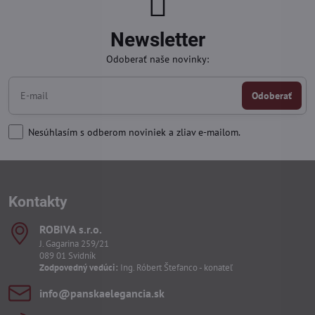
Newsletter
Odoberať naše novinky:
Odoberať
Nesúhlasím s odberom noviniek a zliav e-mailom.
Kontakty
ROBIVA s​.r​.o​.
J. Gagarina 259/21
089 01 Svidník
Zodpovedný vedúci:
Ing. Róbert Štefanco - konateľ
info​@panskaelegancia​.sk