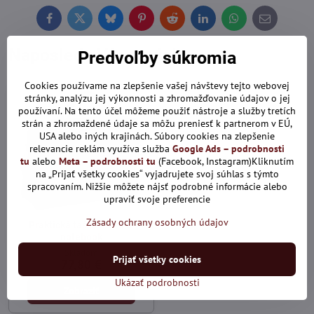
Facebook
Twitter
Bluesky
Pinterest
Reddit
LinkedIn
WhatsApp
E-
mail
Naposledy Vás zaujalo:
Predvoľby súkromia
Cookies používame na zlepšenie vašej návštevy tejto webovej
stránky, analýzu jej výkonnosti a zhromažďovanie údajov o jej
používaní. Na tento účel môžeme použiť nástroje a služby tretích
strán a zhromaždené údaje sa môžu preniesť k partnerom v EÚ,
USA alebo iných krajinách. Súbory cookies na zlepšenie
relevancie reklám využíva služba
Google Ads – podrobnosti
tu
alebo
Meta – podrobnosti tu
(Facebook, Instagram)Kliknutím
na „Prijať všetky cookies“ vyjadrujete svoj súhlas s týmto
spracovaním. Nižšie môžete nájsť podrobné informácie alebo
upraviť svoje preferencie
Zásady ochrany osobných údajov
Praktická taška na 15,6"
notebook
Skladom
Prijať všetky cookies
77,80 €
Ukázať podrobnosti
Zobraziť