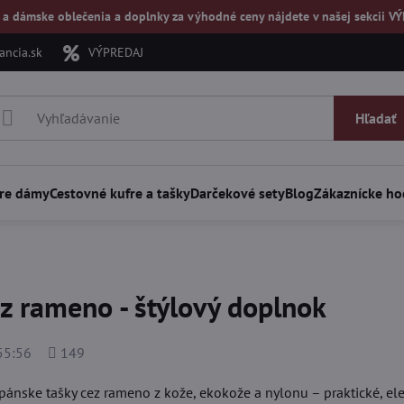
 a dámske oblečenia a doplnky za výhodné ceny nájdete v našej
sekcii V
ncia.sk
VÝPREDAJ
Hľadať
re dámy
Cestovné kufre a tašky
Darčekové sety
Blog
Zákaznícke ho
z rameno - štýlový doplnok
Počet
55:56
149
zobrazení
pánske tašky cez rameno z kože, ekokože a nylonu – praktické, el