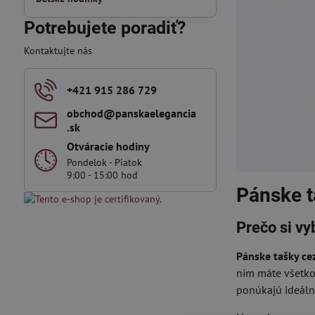
Potrebujete poradiť?
Kontaktujte nás
+421 915 286 729
obchod​@panskaelegancia​
.sk
Otváracie hodiny
Pondelok - Piatok
9:00 - 15:00 hod
Pánske t
Prečo si vy
Pánske tašky c
nim máte všetko 
ponúkajú ideálne