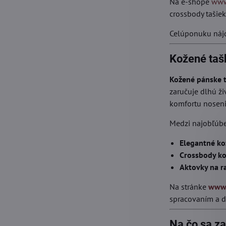
Na e-shope
www
crossbody tašie
Celúponuku ná
Kožené tašk
Kožené pánske 
zaručuje dlhú ži
komfortu noseni
Medzi najobľúben
Elegantné ko
Crossbody ko
Aktovky na 
Na stránke
www.
spracovaním a d
Na čo sa z