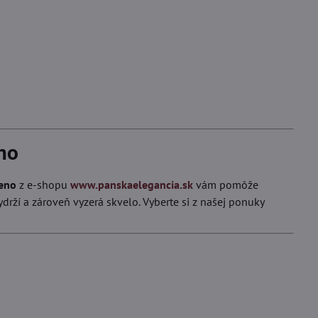
eno
meno
z e-shopu
www.panskaelegancia.sk
vám pomôže
ydrží a zároveň vyzerá skvelo. Vyberte si z našej ponuky