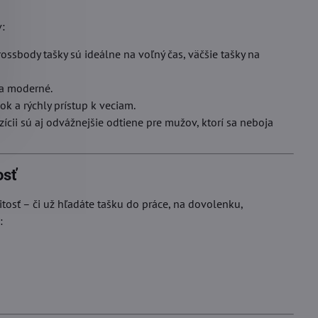
v:
rossbody tašky sú ideálne na voľný čas, väčšie tašky na
 a moderné.
k a rýchly prístup k veciam.
ícii sú aj odvážnejšie odtiene pre mužov, ktorí sa neboja
osť
itosť – či už hľadáte tašku do práce, na dovolenku,
: