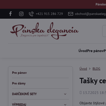
Pánske
+421 915 286 729
obchod@panskaelega
Úvod
Pre pánov
P
Úvod
BLOG
Pre pánov
Tašky ce
Pre dámy
Pridané
13.7.2025 18:
DARČEKOVÉ SETY
Objavte štýlové 
VÝPREDAJ