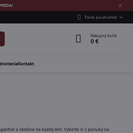
✕
ÝPREDAJ
Panel používateľa
Nákupný košík
0 €
dnotenia
Kontakt
egantné a ideálne na každý deň. Vyberte si z ponuky na