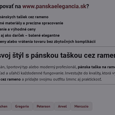
povať na
www.panskaelegancia.sk
?
 pánskych tašiek cez rameno
né materiály a precízne spracovanie
enie a výhodné ceny
 aj ako darček – balené elegantne
ny alebo vrátenia tovaru bez zbytočných komplikácií
svoj štýl s pánskou taškou cez ram
gán, športový typ alebo moderný profesionál,
pánska taška na ra
ľad a uľahčí každodenné fungovanie. Investujte do kvality, ktorá v
 cez rameno
a pridajte svojmu outfitu šmrnc aj praktickosť.
tchen
Gregorio
Peterson
Arwel
Mercucio