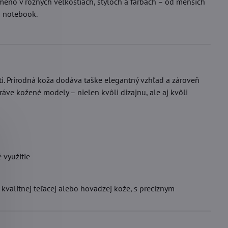
meno v rôznych veľkostiach, štýloch a farbách – od menších
i notebook.
i. Prírodná koža dodáva taške elegantný vzhľad a zároveň
práve kožené modely – nielen kvôli dizajnu, ale aj kvôli
využitie
kvalitnej teľacej alebo hovädzej kože, s precíznym