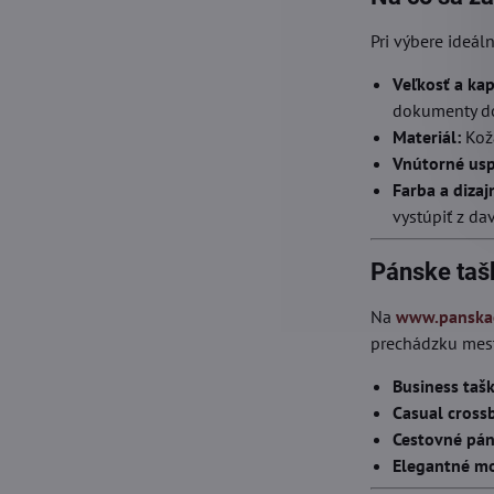
Pri výbere ideál
Veľkosť a kap
dokumenty do
Materiál:
Koža
Vnútorné usp
Farba a dizaj
vystúpiť z da
Pánske taš
Na
www.panskae
prechádzku mest
Business taš
Casual cross
Cestovné pán
Elegantné mo