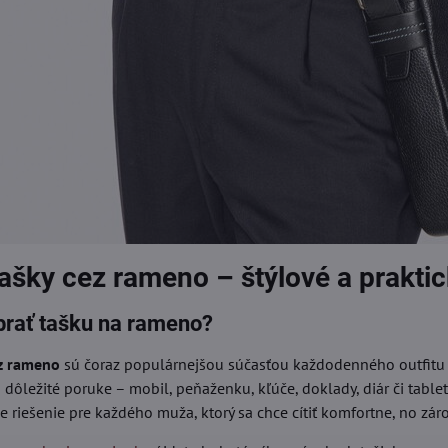
ašky cez rameno – štýlové a prakti
brať tašku na rameno?
ez rameno
sú čoraz populárnejšou súčasťou každodenného outfitu m
dôležité poruke – mobil, peňaženku, kľúče, doklady, diár či tablet
 riešenie pre každého muža, ktorý sa chce cítiť komfortne, no zár