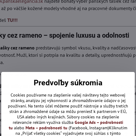
.panskaelegancia.sk
nájdete bohatý výber pánskych tašiek cez ra
k až po väčšie kožené modely vhodné aj na pracovné dokumenty č
jdeš
TU!!!
y cez rameno – spojenie luxusu a odolnosti
tašky cez rameno
predstavujú symbol vkusu, kvality a nadčasovost
votnosť. Muži, ktorí si potrpia na kvalitu a detaily, uprednostňujú 
a.
ejšie patria:
Predvoľby súkromia
žené tašky na rameno
vhodné do práce či na obchodné stretnutia
žené tašky
s nastaviteľným ramenným popruhom pre každodenné 
Cookies používame na zlepšenie vašej návštevy tejto webovej
rameno
s množstvom priehradiek a priečinkov na dokumenty
stránky, analýzu jej výkonnosti a zhromažďovanie údajov o jej
používaní. Na tento účel môžeme použiť nástroje a služby tretích
strán a zhromaždené údaje sa môžu preniesť k partnerom v EÚ,
panskaelegancia.sk
nájdete
kožené tašky cez rameno
vyrobené z 
USA alebo iných krajinách. Súbory cookies na zlepšenie
etailmi, ktoré podčiarkujú mužskú eleganciu.
relevancie reklám využíva služba
Google Ads – podrobnosti
tu
alebo
Meta – podrobnosti tu
(Facebook, Instagram)Kliknutím
na „Prijať všetky cookies“ vyjadrujete svoj súhlas s týmto
amerať pri výbere pánskej tašky na rameno?