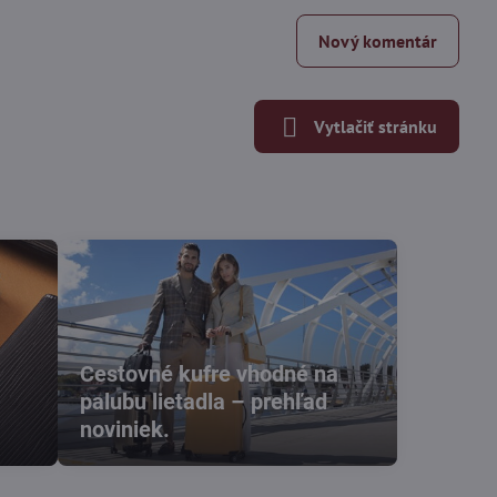
Nový komentár
Vytlačiť stránku
Cestovné kufre vhodné na
palubu lietadla – prehľad
noviniek.