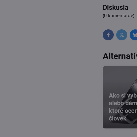
Diskusia
(0 komentárov)
Facebook
Twitter
Alternat
Ako si vyb
alebo dám
ktoré ocen
človek