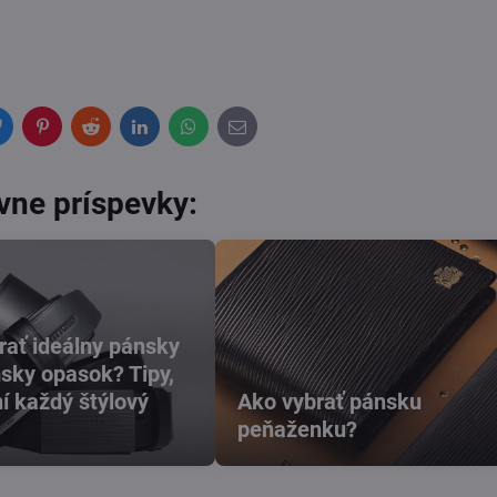
Bluesky
Pinterest
Reddit
LinkedIn
WhatsApp
E-
mail
ívne príspevky:
rať ideálny pánsky
sky opasok? Tipy,
í každý štýlový
Ako vybrať pánsku
peňaženku?