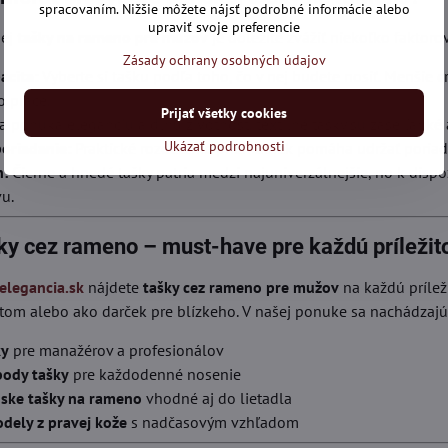
spracovaním. Nižšie môžete nájsť podrobné informácie alebo
upraviť svoje preferencie
nej
tašky na rameno pre mužov
je dôležité zvážiť niekoľko faktoro
Zásady ochrany osobných údajov
acita:
Vyberte si tašku podľa toho, čo v nej budete nosiť. Menšie c
 práce.
Prijať všetky cookies
 ponúka eleganciu a dlhú životnosť, textilné tašky sú zase ľahké
Ukázať podrobnosti
oriadanie:
Praktické rozdelenie priehradiek pomáha udržať poriado
n:
Čierne a hnedé tašky patria medzi najuniverzálnejšie, no k dispoz
vu.
ky cez rameno – must-have pre každú príležit
legancia.sk
nájdete
tašky cez rameno pre mužov
na každú prílež
om alebo ako darček pre blízkeho. V našej ponuke sa nachádzajú
ky
pre manažérov a profesionálov
body tašky
pre každodenné nosenie
ske tašky na rameno
vhodné aj do lietadla
dely z pravej kože
s nadčasovým vzhľadom