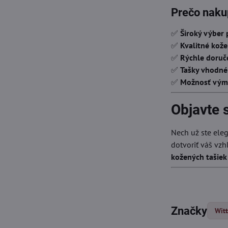
Prečo naku
✅
Široký výber
✅
Kvalitné kože
✅
Rýchle doruč
✅
Tašky vhodné
✅
Možnosť výme
Objavte 
Nech už ste ele
dotvoriť váš vzh
kožených tašiek
Značky
Wit