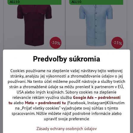
ALL10
ALL10
10%
15%
Pánska košeľa KX0921 s
Pánska košeľa KX0751 s
Predvoľby súkromia
krátkym rukávom – bordová
krátkym rukávom –
svetlomodrá
Skladom
Skladom
Cookies používame na zlepšenie vašej návštevy tejto webovej
30,36 €
28,67 €
stránky, analýzu jej výkonnosti a zhromažďovanie údajov o jej
používaní. Na tento účel môžeme použiť nástroje a služby tretích
Pridať do košíka
Pridať do košíka
strán a zhromaždené údaje sa môžu preniesť k partnerom v EÚ,
USA alebo iných krajinách. Súbory cookies na zlepšenie
relevancie reklám využíva služba
Google Ads – podrobnosti
tu
alebo
Meta – podrobnosti tu
(Facebook, Instagram)Kliknutím
na „Prijať všetky cookies“ vyjadrujete svoj súhlas s týmto
spracovaním. Nižšie môžete nájsť podrobné informácie alebo
upraviť svoje preferencie
Zásady ochrany osobných údajov