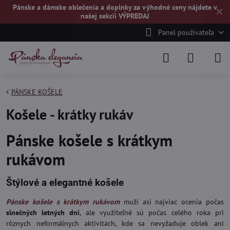
Pánske a dámske oblečenia a doplnky za výhodné ceny nájdete v
✕
našej
sekcii VÝPREDAJ
Panel používateľa
PÁNSKE KOŠELE
Košele - krátky rukáv
Pánske košele s krátkym
rukávom
Štýlové a elegantné košele
Pánske košele s krátkym rukávom
muži asi najviac ocenia počas
slnečných letných dní
, ale využiteľné sú počas celého roka pri
rôznych neformálnych aktivitách, kde sa nevyžaduje oblek ani