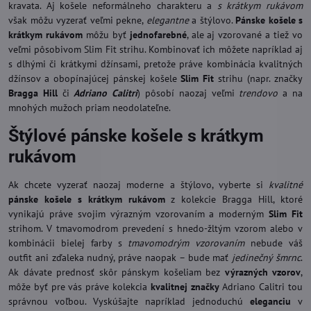
kravata. Aj košele neformálneho charakteru a
s krátkym rukávom
však môžu vyzerať veľmi pekne,
elegantne
a štýlovo.
Pánske košele s
krátkym rukávom
môžu byť
jednofarebné
, ale aj vzorované a tiež vo
veľmi pôsobivom Slim Fit strihu. Kombinovať ich môžete napríklad aj
s dlhými či krátkymi džínsami, pretože práve kombinácia kvalitných
džínsov a obopínajúcej pánskej košele
Slim Fit
strihu (napr. značky
Bragga Hill
či
Adriano Calitri
) pôsobí naozaj veľmi
trendovo
a na
mnohých mužoch priam neodolateľne.
Štýlové pánske košele s krátkym
rukávom
Ak chcete vyzerať naozaj moderne a štýlovo, vyberte si
kvalitné
pánske košele s krátkym rukávom
z kolekcie Bragga Hill, ktoré
vynikajú práve svojim výrazným vzorovaním a moderným
Slim Fit
strihom. V tmavomodrom prevedení s hnedo-žltým vzorom alebo v
kombinácii bielej farby s
tmavomodrým vzorovaním
nebude váš
outfit ani zďaleka nudný, práve naopak – bude mať
jedinečný šmrnc
.
Ak dávate prednosť skôr pánskym košeliam bez
výrazných vzorov
,
môže byť pre vás práve kolekcia
kvalitnej značky
Adriano Calitri tou
správnou voľbou. Vyskúšajte napríklad jednoduchú
eleganciu
v