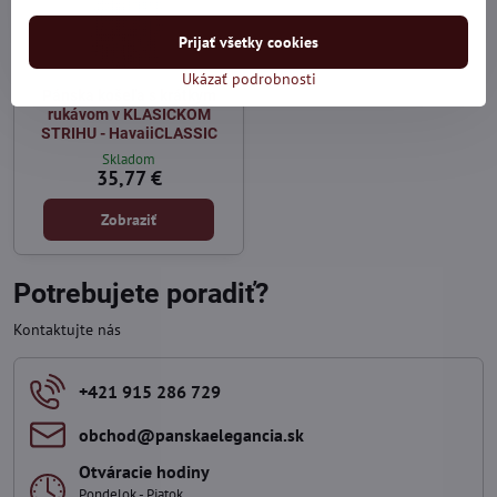
Prijať všetky cookies
Ukázať podrobnosti
Pánska košeľa s krátkym
rukávom v KLASICKOM
STRIHU - HavaiiCLASSIC
Skladom
35,77 €
Zobraziť
Potrebujete poradiť?
Kontaktujte nás
+421 915 286 729
obchod​@panskaelegancia​.sk
Otváracie hodiny
Pondelok - Piatok