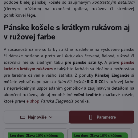
podobe bielej pánskej košele so zaujímavým
kontrastným detailom
(čiernym prúžkom) na ukončení goliera, rukávov či stredovej
gombíkovej lége.
Pánske košele s krátkym rukávom aj
v ružovej farbe
V súčasnosti už nie sú farby striktne rozdelené na vyslovene pánske
či dámske odtiene a preto ani
farby
ako červená, fialová, ružová či
lososová
nie sú žiadnym tabu
pre pánske šatníky
. A práve
pánske
košele s krátkym rukávom
v takýchto farbách sú ideálnou možnosťou
pre farebné oživenie vášho šatníka. Z ponuky
Pánskej Elegancie
si
môžete vybrať napr. pánsku
Slim Fit košeľu
RIO RICCI
v ružovej farbe
s nepravidelným usporiadaním gombíkov a zaujímavým detailom na
ukončení rukávov, ale aj mnohé iné
veľmi kvalitné
značkové košele,
ktoré práve
e-shop
Pánska Elegancia
ponúka.
Najnovšie
Parametre
Len dnes: Zľava 10% s kódom:
Len dnes: Zľava 10% s kódom: