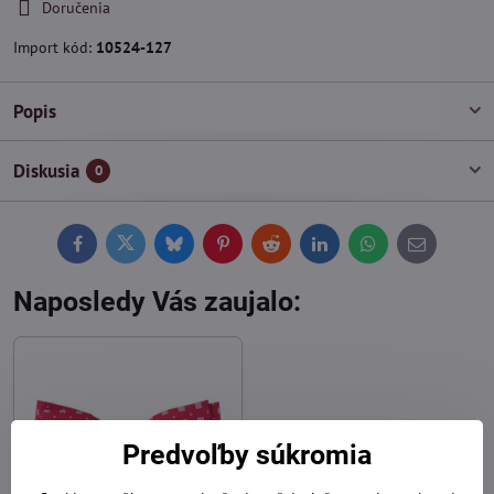
Doručenia
Import kód:
10524-127
Popis
Diskusia
0
Facebook
Twitter
Bluesky
Pinterest
Reddit
LinkedIn
WhatsApp
E-
mail
Naposledy Vás zaujalo:
Predvoľby súkromia