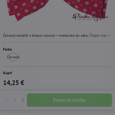
Červený motýlik s bielym vzorom + vreckovka do saka.
Čítajte viac
Farba
Červená
Skladom
Kúpiť
14,25 €
Pridať do košíka