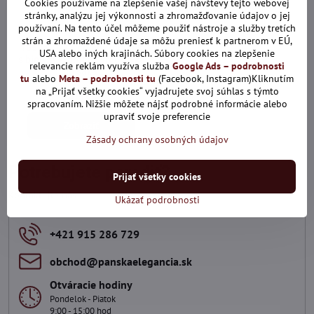
Cookies používame na zlepšenie vašej návštevy tejto webovej
stránky, analýzu jej výkonnosti a zhromažďovanie údajov o jej
používaní. Na tento účel môžeme použiť nástroje a služby tretích
strán a zhromaždené údaje sa môžu preniesť k partnerom v EÚ,
10524-127 Červený motýlik
USA alebo iných krajinách. Súbory cookies na zlepšenie
s bielym vzorom + vreckovka
relevancie reklám využíva služba
Google Ads – podrobnosti
do saka.
tu
alebo
Meta – podrobnosti tu
(Facebook, Instagram)Kliknutím
Skladom
na „Prijať všetky cookies“ vyjadrujete svoj súhlas s týmto
14,25 €
spracovaním. Nižšie môžete nájsť podrobné informácie alebo
upraviť svoje preferencie
Zobraziť
Zásady ochrany osobných údajov
Potrebujete poradiť?
Prijať všetky cookies
Kontaktujte nás
Ukázať podrobnosti
+421 915 286 729
obchod​@panskaelegancia​.sk
Otváracie hodiny
Pondelok - Piatok
9:00 - 15:00 hod