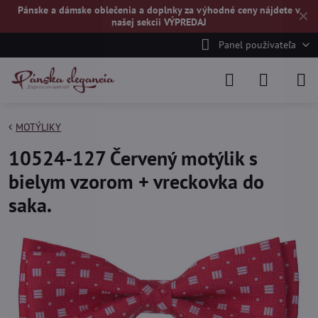
Pánske a dámske oblečenia a doplnky za výhodné ceny nájdete v
✕
našej
sekcii VÝPREDAJ
Panel používateľa
MOTÝLIKY
10524-127 Červený motýlik s
bielym vzorom + vreckovka do
saka.