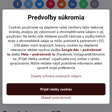
Facebook
Twitter
Bluesky
Pinterest
Reddit
LinkedIn
WhatsApp
E-
mail
Naposledy Vás zaujalo:
Predvoľby súkromia
Cookies používame na zlepšenie vašej návštevy tejto webovej
Len dnes: Zľava 10% s kódom:
stránky, analýzu jej výkonnosti a zhromažďovanie údajov o jej
ALL10
používaní. Na tento účel môžeme použiť nástroje a služby tretích
strán a zhromaždené údaje sa môžu preniesť k partnerom v EÚ,
USA alebo iných krajinách. Súbory cookies na zlepšenie
relevancie reklám využíva služba
Google Ads – podrobnosti
tu
alebo
Meta – podrobnosti tu
(Facebook, Instagram)Kliknutím
na „Prijať všetky cookies“ vyjadrujete svoj súhlas s týmto
spracovaním. Nižšie môžete nájsť podrobné informácie alebo
upraviť svoje preferencie
13%
Zásady ochrany osobných údajov
Set Pierre Cardin RS-49
Skladom
67,65 €
Prijať všetky cookies
Zobraziť
Ukázať podrobnosti