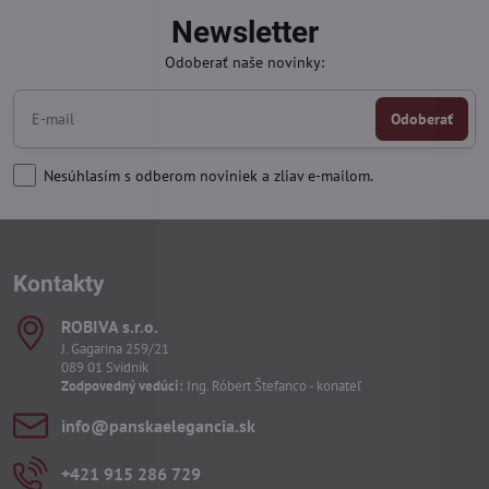
Newsletter
Odoberať naše novinky:
Odoberať
Nesúhlasím s odberom noviniek a zliav e-mailom.
Kontakty
ROBIVA s​.r​.o​.
J. Gagarina 259/21
089 01 Svidník
Zodpovedný vedúci:
Ing. Róbert Štefanco - konateľ
info​@panskaelegancia​.sk
+421 915 286 729