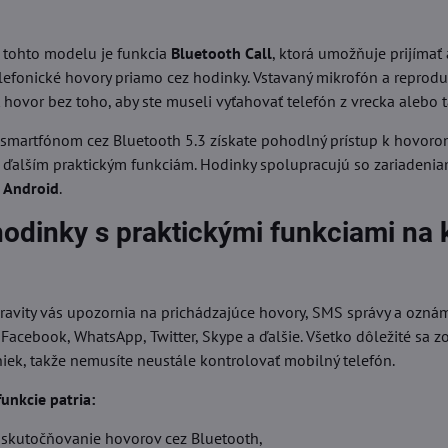
tohto modelu je funkcia
Bluetooth Call
, ktorá umožňuje prijímať 
lefonické hovory priamo cez hodinky. Vstavaný mikrofón a reprod
hovor bez toho, aby ste museli vyťahovať telefón z vrecka alebo t
 smartfónom cez Bluetooth 5.3 získate pohodlný prístup k hovoro
ďalším praktickým funkciám. Hodinky spolupracujú so zariadenia
j Android
.
odinky s praktickými funkciami na 
ravity vás upozornia na prichádzajúce hovory, SMS správy a ozná
ú Facebook, WhatsApp, Twitter, Skype a ďalšie. Všetko dôležité sa z
niek, takže nemusíte neustále kontrolovať mobilný telefón.
unkcie patria:
 uskutočňovanie hovorov cez Bluetooth,