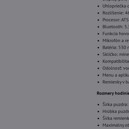
Uhlopriečka d
Rozlíšenie: 4
Procesor: AT
Bluetooth: 5.
Funkcia hovo
Mikrofón a r
Batéria: 530
Sklíčko: mine
Kompatibilita
Odolnosť: vo
Menu a aplik
Remienky v b
Rozmery hodini
Šírka puzdra
Hrúbka puzd
Šírka remien
Maximálny o