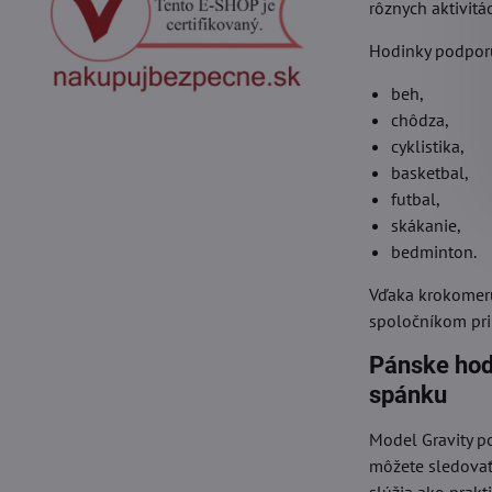
rôznych aktivitá
Hodinky podporu
beh,
chôdza,
cyklistika,
basketbal,
futbal,
skákanie,
bedminton.
Vďaka krokomeru
spoločníkom pri
Pánske hod
spánku
Model Gravity p
môžete sledovať 