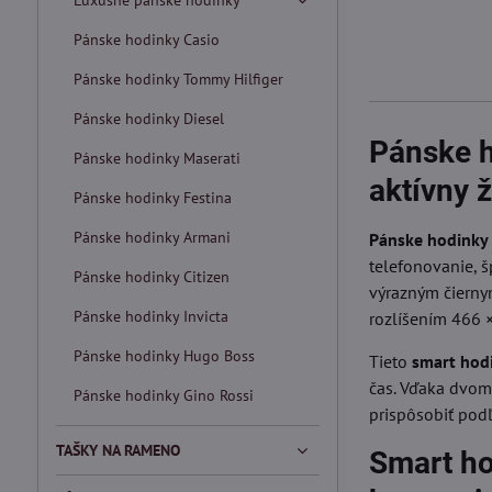
Luxusné pánske hodinky
Pánske hodinky Casio
Pánske hodinky Tommy Hilfiger
Pánske hodinky Diesel
Pánske h
Pánske hodinky Maserati
aktívny ž
Pánske hodinky Festina
Pánske hodinky Armani
Pánske hodinky 
telefonovanie, š
Pánske hodinky Citizen
výrazným čiern
Pánske hodinky Invicta
rozlíšením 466 ×
Pánske hodinky Hugo Boss
Tieto
smart hod
čas. Vďaka dvom
Pánske hodinky Gino Rossi
prispôsobiť podľa
TAŠKY NA RAMENO
Smart ho