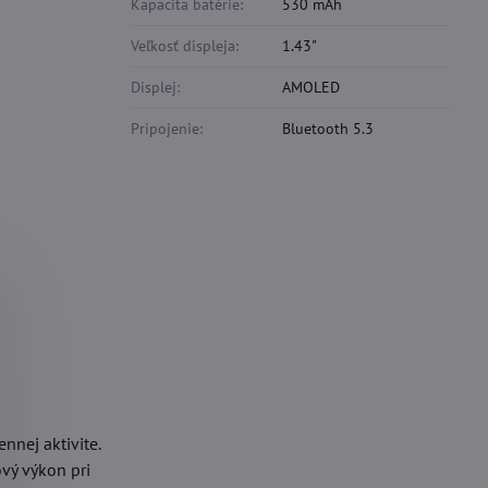
Kapacita batérie:
530 mAh
Veľkosť displeja:
1.43"
Displej:
AMOLED
Pripojenie:
Bluetooth 5.3
nnej aktivite.
vý výkon pri