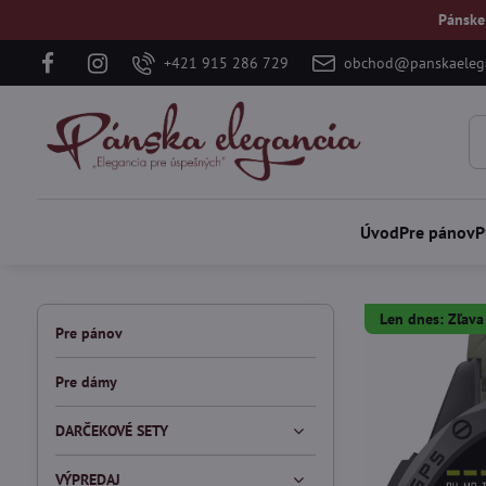
Pánske
+421 915 286 729
obchod@panskaelega
Úvod
Pre pánov
P
Len dnes: Zľav
Pre pánov
Pre dámy
DARČEKOVÉ SETY
VÝPREDAJ