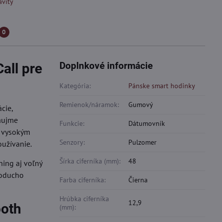
avity
0
Doplnkové informácie
all pre
Kategória:
Pánske smart hodinky
Remienok/náramok:
Gumový
cie,
zaujme
Funkcie:
Dátumovník
a vysokým
Senzory:
Pulzomer
oužívanie.
Šírka ciferníka (mm):
48
ning aj voľný
noducho
Farba ciferníka:
Čierna
Hrúbka ciferníka
12,9
ooth
(mm):