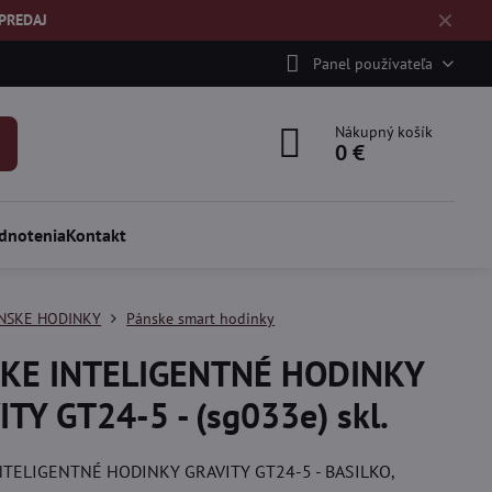
✕
ÝPREDAJ
Panel používateľa
Nákupný košík
0 €
dnotenia
Kontakt
NSKE HODINKY
Pánske smart hodinky
KE INTELIGENTNÉ HODINKY
TY GT24-5 - (sg033e) skl.
NTELIGENTNÉ HODINKY GRAVITY GT24-5 - BASILKO,