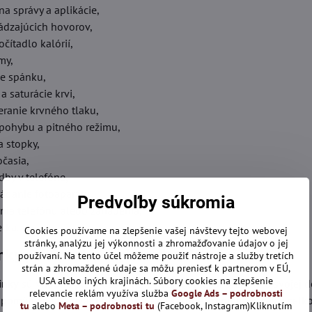
a správy a aplikácie,
hádzajúcich hovorov,
čítadlo kalórií,
my,
e spánku,
a saturácie krvi,
eranie krvného tlaku,
pohybu a pitného režimu,
a stopky,
časia,
by v telefóne,
ádanie fotoaparátu,
Predvoľby súkromia
nia telefónu alebo zariadenia,
rka.
Cookies používame na zlepšenie vašej návštevy tejto webovej
stránky, analýzu jej výkonnosti a zhromažďovanie údajov o jej
ky pre šport, pohyb a zdravší režim
používaní. Na tento účel môžeme použiť nástroje a služby tretích
strán a zhromaždené údaje sa môžu preniesť k partnerom v EÚ,
USA alebo iných krajinách. Súbory cookies na zlepšenie
inky
sú vhodné pre mužov, ktorí chcú mať lepší prehľad o svojej de
relevancie reklám využíva služba
Google Ads – podrobnosti
pomáhajú sledovať pohyb, spálené kalórie, tréningový čas a celko
tu
alebo
Meta – podrobnosti tu
(Facebook, Instagram)Kliknutím