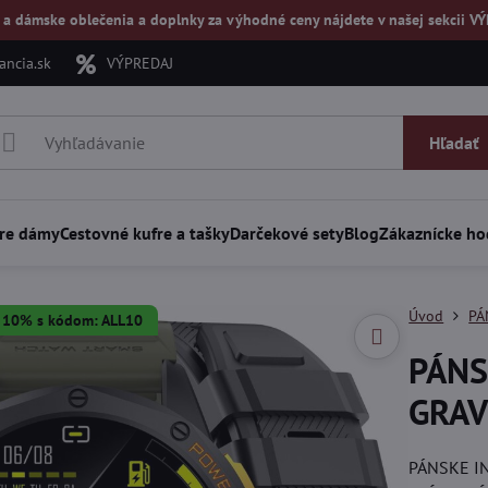
 a dámske oblečenia a doplnky za výhodné ceny nájdete v našej
sekcii V
ncia.sk
VÝPREDAJ
Hľadať
re dámy
Cestovné kufre a tašky
Darčekové sety
Blog
Zákaznícke ho
Úvod
PÁ
a 10% s kódom: ALL10
PÁNS
GRAVI
PÁNSKE I