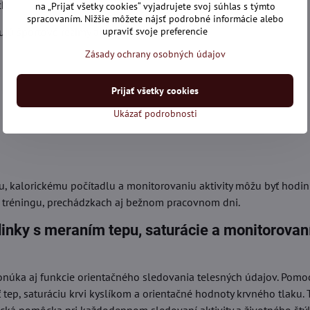
ch.
na „Prijať všetky cookies“ vyjadrujete svoj súhlas s týmto
spracovaním. Nižšie môžete nájsť podrobné informácie alebo
jú športové režimy ako:
upraviť svoje preferencie
Zásady ochrany osobných údajov
Prijať všetky cookies
Ukázať podrobnosti
, kalorickému počítadlu a monitorovaniu aktivity môžu byť hodin
 tréningu, prechádzkach aj bežnom pracovnom dni.
inky s meraním tepu, saturácie a monitorova
onúka aj funkcie orientačného sledovania telesných údajov. Pom
tep, saturáciu krvi kyslíkom a orientačné hodnoty krvného tlaku. 