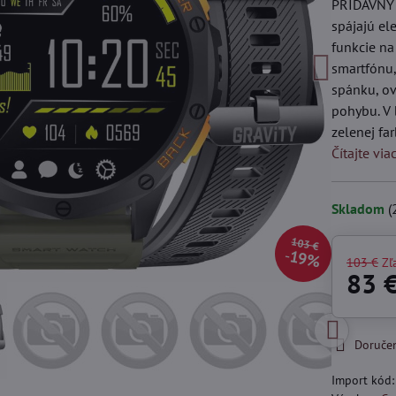
PRÍDAVNÝ 
spájajú el
funkcie na
smartfónu,
spánku, ov
pohybu. V 
zelenej fa
Čítajte via
Skladom
(
103 €
19%
103 €
Zľ
83 
Doruče
Import kód