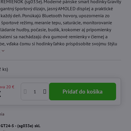
REMIENOK (sg033e). Moderné pánske smart hodinky Gravity
egantný športový dizajn, jasný AMOLED displej a praktické
 každý deň. Ponúkajú Bluetooth hovory, upozornenia zo
 športové režimy, meranie tepu, saturácie, monitorovanie
ládanie hudby, počasie, budík, krokomer aj pripomienky
balení sa nachádzajú dva gumové remienky v čiernej a
rbe, vďaka čomu si hodinky ľahko prispôsobíte svojmu štýlu
c
2
ks)
ava
20 €
Pridať do košíka
€
nia
:
GT24-5 - (sg033e) skl.