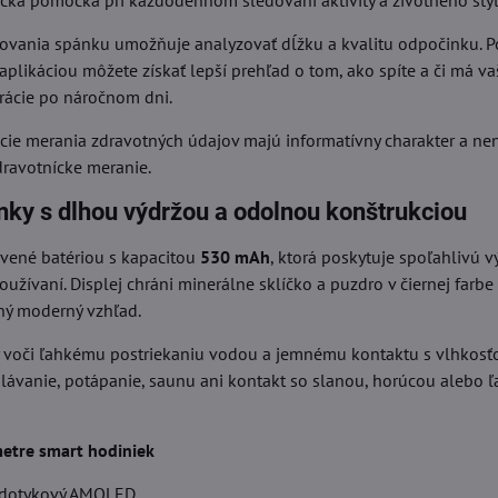
ická pomôcka pri každodennom sledovaní aktivity a životného štýl
ovania spánku umožňuje analyzovať dĺžku a kvalitu odpočinku. P
 aplikáciou môžete získať lepší prehľad o tom, ako spíte a či má va
rácie po náročnom dni.
ie merania zdravotných údajov majú informatívny charakter a ne
dravotnícke meranie.
nky s dlhou výdržou a odolnou konštrukciou
vené batériou s kapacitou
530 mAh
, ktorá poskytuje spoľahlivú vý
žívaní. Displej chráni minerálne sklíčko a puzdro v čiernej farb
ný moderný vzhľad.
 voči ľahkému postriekaniu vodou a jemnému kontaktu s vlhkosťo
plávanie, potápanie, saunu ani kontakt so slanou, horúcou alebo 
etre smart hodiniek
e dotykový AMOLED