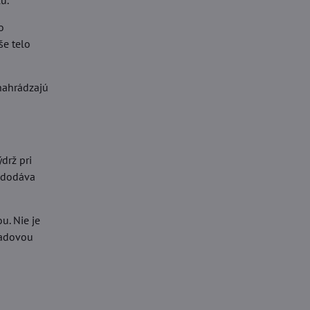
u.
o
še telo
nahrádzajú
drž pri
e dodáva
u. Nie je
ľadovou