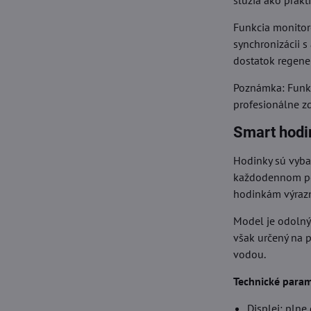
slúžia ako prakt
Funkcia monitor
synchronizácii s
dostatok regene
Poznámka: Funkc
profesionálne z
Smart hodi
Hodinky sú vyba
každodennom pou
hodinkám výraz
Model je odolný
však určený na 
vodou.
Technické param
Displej: pln