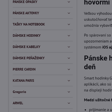
hovormi
PÁNSKE OPASKY
PÁNSKE AKTOVKY
Veľkou výhodou 
uskutočňovať te
TAŠKY NA NOTEBOOK
umožnia vybaviť 
Po spárovaní so
DÁMSKE HODINKY
upozorneniam a 
DÁMSKE KABELKY
systémom
iOS a
Pánske h
DÁMSKE PEŇAŽENKY
deň
PIERRE CARDIN
Smart hodinky G
KATANA PARIS
aplikácií, ako s
na displeji hodi
Gregorio
Medzi užitočné f
ARWEL
prijímanie a