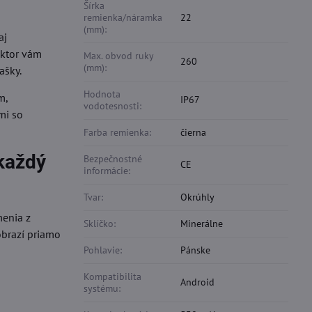
Šírka
remienka/náramka
22
(mm):
aj
uktor vám
Max. obvod ruky
260
(mm):
ašky.
Hodnota
m,
IP67
vodotesnosti:
mi so
Farba remienka:
čierna
každý
Bezpečnostné
CE
informácie:
Tvar:
Okrúhly
menia z
Sklíčko:
Minerálne
obrazí priamo
Pohlavie:
Pánske
Kompatibilita
Android
systému: