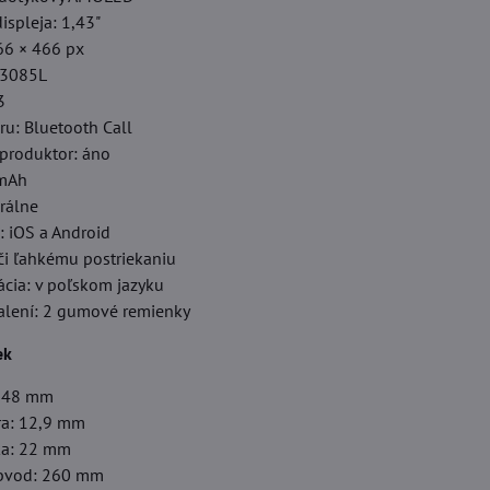
ispleja: 1,43"
66 × 466 px
S3085L
3
ru: Bluetooth Call
eproduktor: áno
 mAh
rálne
: iOS a Android
či ľahkému postriekaniu
ácia: v poľskom jazyku
alení: 2 gumové remienky
ek
: 48 mm
ra: 12,9 mm
ka: 22 mm
bvod: 260 mm