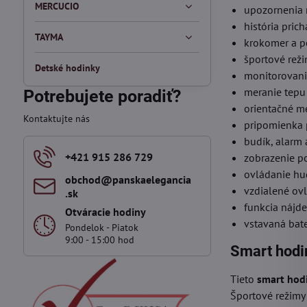
MERCUCIO
upozornenia n
história pric
TAYMA
krokomer a po
športové reži
Detské hodinky
monitorovani
meranie tepu 
Potrebujete poradiť?
orientačné m
Kontaktujte nás
pripomienka 
budík, alarm 
+421 915 286 729
zobrazenie po
ovládanie hud
obchod​@panskaelegancia​
vzdialené ovl
.sk
funkcia nájde
Otváracie hodiny
vstavaná bate
Pondelok - Piatok
9:00 - 15:00 hod
Smart hodin
Tieto
smart hod
Športové režimy 