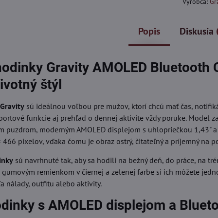
Výrobca:
Gr
Popis
Diskusia
odinky Gravity AMOLED Bluetooth C
ivotný štýl
Gravity
sú ideálnou voľbou pre mužov, ktorí chcú mať čas, notifiká
portové funkcie aj prehľad o dennej aktivite vždy poruke. Model 
ym puzdrom, moderným AMOLED displejom s uhlopriečkou 1,43" 
 466 pixelov, vďaka čomu je obraz ostrý, čitateľný a príjemný na p
inky
sú navrhnuté tak, aby sa hodili na bežný deň, do práce, na tré
 gumovým remienkom v čiernej a zelenej farbe si ich môžete jed
 nálady, outfitu alebo aktivity.
dinky s AMOLED displejom a Bluet