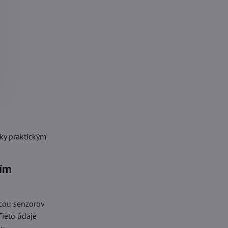
ky praktickým
ním
ocou senzorov
Tieto údaje