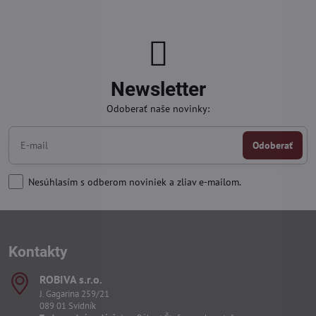
Newsletter
Odoberať naše novinky:
Odoberať
Nesúhlasím s odberom noviniek a zliav e-mailom.
Kontakty
ROBIVA s​.r​.o​.
J. Gagarina 259/21
089 01 Svidník