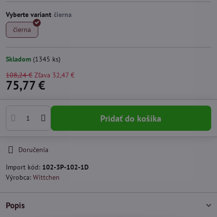
Vyberte variant
čierna
Skladom
(
1345
ks)
108,24 €
Zľava
32,47 €
75,77 €
Pridať do košíka
Doručenia
Import kód:
102-3P-102-1D
Výrobca:
Wittchen
Popis