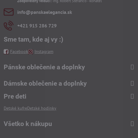
Zodpovedný vedúci:
Ing. Róbert Štefanco - konateľ
info​@panskaelegancia​.sk
+421 915 286 729
Sme tam, kde aj vy :)
Facebook
Instagram
Pánske oblečenie a doplnky
Dámske oblečenie a doplnky
Pre deti
Detské kufre
Detské hodinky
Všetko k nákupu