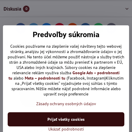
Diskusia
0
Facebook
Twitter
Bluesky
Pinterest
Reddit
LinkedIn
WhatsApp
E-
Predvoľby súkromia
mail
Naposledy Vás zaujalo:
Cookies používame na zlepšenie vašej návštevy tejto webovej
stránky, analýzu jej výkonnosti a zhromažďovanie údajov o jej
používaní. Na tento účel môžeme použiť nástroje a služby tretích
Len dnes: Zľava 10% s kódom:
strán a zhromaždené údaje sa môžu preniesť k partnerom v EÚ,
ALL10
USA alebo iných krajinách. Súbory cookies na zlepšenie
relevancie reklám využíva služba
Google Ads – podrobnosti
tu
alebo
Meta – podrobnosti tu
(Facebook, Instagram)Kliknutím
na „Prijať všetky cookies“ vyjadrujete svoj súhlas s týmto
spracovaním. Nižšie môžete nájsť podrobné informácie alebo
upraviť svoje preferencie
Zásady ochrany osobných údajov
30%
Pánsky ruksak na notebook
Prijať všetky cookies
15,6" čierny
Skladom
Ukázať podrobnosti
75,77 €