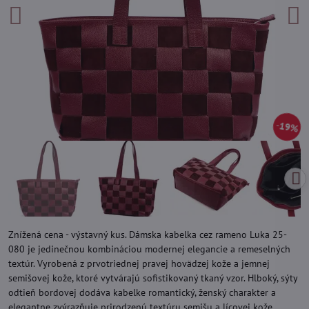
19%
Znížená cena - výstavný kus. Dámska kabelka cez rameno Luka 25-
080 je jedinečnou kombináciou modernej elegancie a remeselných
textúr. Vyrobená z prvotriednej pravej hovädzej kože a jemnej
semišovej kože, ktoré vytvárajú sofistikovaný tkaný vzor. Hlboký, sýty
odtieň bordovej dodáva kabelke romantický, ženský charakter a
elegantne zvýrazňuje prirodzenú textúru semišu a lícovej kože.