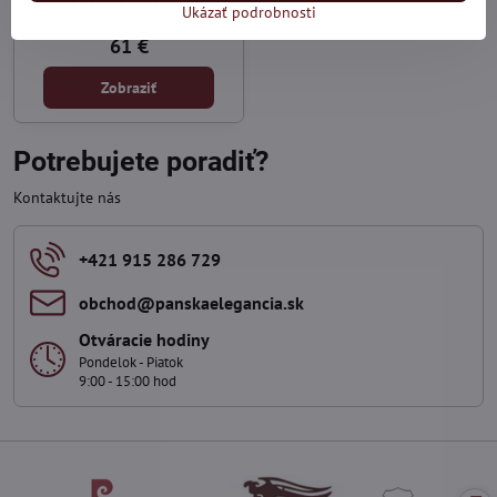
Luka 25-080 skl.
Ukázať podrobnosti
Skladom
61 €
Zobraziť
Potrebujete poradiť?
Kontaktujte nás
+421 915 286 729
obchod​@panskaelegancia​.sk
Otváracie hodiny
Pondelok - Piatok
9:00 - 15:00 hod