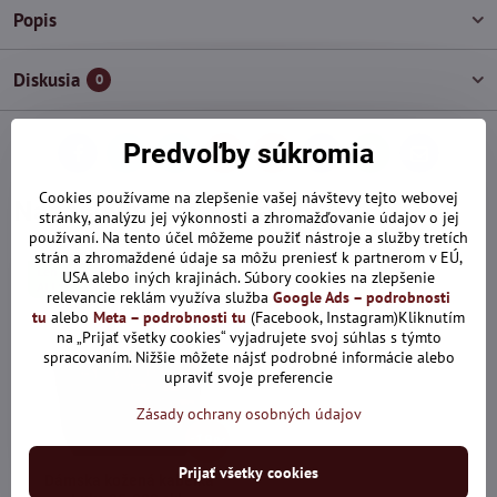
Popis
Diskusia
0
Predvoľby súkromia
Facebook
Twitter
Bluesky
Pinterest
Reddit
LinkedIn
WhatsApp
E-
mail
Cookies používame na zlepšenie vašej návštevy tejto webovej
Naposledy Vás zaujalo:
stránky, analýzu jej výkonnosti a zhromažďovanie údajov o jej
používaní. Na tento účel môžeme použiť nástroje a služby tretích
strán a zhromaždené údaje sa môžu preniesť k partnerom v EÚ,
Len dnes: Zľava 10% s kódom:
USA alebo iných krajinách. Súbory cookies na zlepšenie
ALL10
relevancie reklám využíva služba
Google Ads – podrobnosti
tu
alebo
Meta – podrobnosti tu
(Facebook, Instagram)Kliknutím
na „Prijať všetky cookies“ vyjadrujete svoj súhlas s týmto
spracovaním. Nižšie môžete nájsť podrobné informácie alebo
upraviť svoje preferencie
Zásady ochrany osobných údajov
19%
Prijať všetky cookies
Dámska kožená kabelka