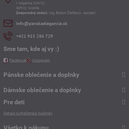
J. Gagarina 259/21
089 01 Svidník
Zodpovedný vedúci:
Ing. Róbert Štefanco - konateľ
info​@panskaelegancia​.sk
+421 915 286 729
Sme tam, kde aj vy :)
Facebook
Instagram
Pánske oblečenie a doplnky
Dámske oblečenie a doplnky
Pre deti
Detské kufre
Detské hodinky
Všetko k nákupu