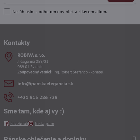
Nesúhlasím s odberom noviniek a zliav e-mailom.
Kontakty
ROBIVA s​.r​.o​.
J. Gagarina 259/21
089 01 Svidník
Zodpovedný vedúci:
Ing. Róbert Štefanco - konateľ
info​@panskaelegancia​.sk
+421 915 286 729
Sme tam, kde aj vy :)
Facebook
Instagram
Pánske oblečenie a doplnky