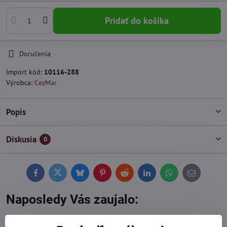
Pridať do košíka
Doručenia
Import kód:
10116-288
Výrobca:
CezMar
Popis
Diskusia
0
Facebook
Twitter
Bluesky
Pinterest
Reddit
LinkedIn
WhatsApp
E-
mail
Naposledy Vás zaujalo:
Len dnes: Zľava 10% s kódom: