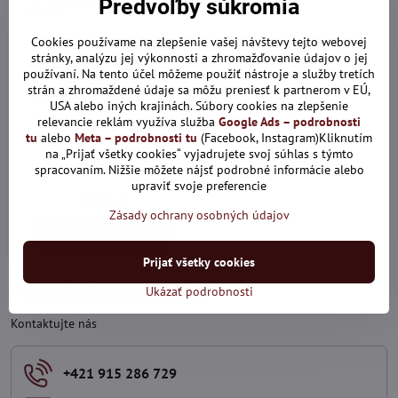
Predvoľby súkromia
ALL10
Cookies používame na zlepšenie vašej návštevy tejto webovej
stránky, analýzu jej výkonnosti a zhromažďovanie údajov o jej
používaní. Na tento účel môžeme použiť nástroje a služby tretích
strán a zhromaždené údaje sa môžu preniesť k partnerom v EÚ,
USA alebo iných krajinách. Súbory cookies na zlepšenie
relevancie reklám využíva služba
Google Ads – podrobnosti
15%
tu
alebo
Meta – podrobnosti tu
(Facebook, Instagram)Kliknutím
na „Prijať všetky cookies“ vyjadrujete svoj súhlas s týmto
Čierny kožený opasok
spracovaním. Nižšie môžete nájsť podrobné informácie alebo
upraviť svoje preferencie
Skladom
25,90 €
Zásady ochrany osobných údajov
Zobraziť
Prijať všetky cookies
Potrebujete poradiť?
Ukázať podrobnosti
Kontaktujte nás
+421 915 286 729