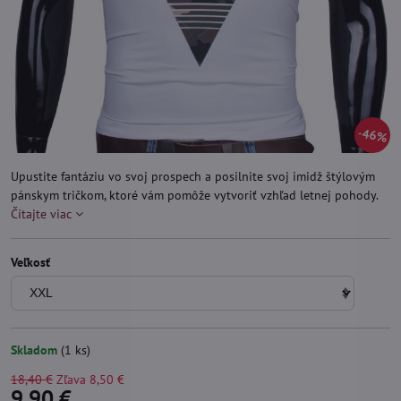
46%
Upustite fantáziu vo svoj prospech a posilnite svoj imidž štýlovým
pánskym tričkom, ktoré vám pomôže vytvoriť vzhľad letnej pohody.
Čítajte viac
Veľkosť
Skladom
(
1
ks)
18,40 €
Zľava
8,50 €
9,90 €