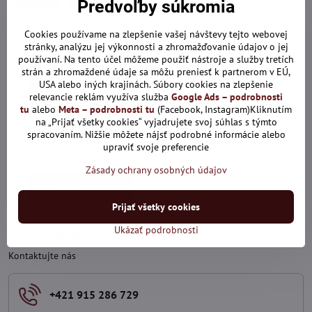
Predvoľby súkromia
Výpredaj
Len dnes: Zľava 10% s kódom:
ALL10
Cookies používame na zlepšenie vašej návštevy tejto webovej
stránky, analýzu jej výkonnosti a zhromažďovanie údajov o jej
používaní. Na tento účel môžeme použiť nástroje a služby tretích
strán a zhromaždené údaje sa môžu preniesť k partnerom v EÚ,
USA alebo iných krajinách. Súbory cookies na zlepšenie
relevancie reklám využíva služba
Google Ads – podrobnosti
46%
tu
alebo
Meta – podrobnosti tu
(Facebook, Instagram)Kliknutím
na „Prijať všetky cookies“ vyjadrujete svoj súhlas s týmto
Štýlové pánske tričko.
spracovaním. Nižšie môžete nájsť podrobné informácie alebo
upraviť svoje preferencie
Skladom
9,90 €
Zásady ochrany osobných údajov
Zobraziť
Prijať všetky cookies
Potrebujete poradiť?
Ukázať podrobnosti
Kontaktujte nás
+421 915 286 729