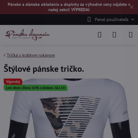
Pánske a dámske oblečenia a doplnky za výhodné ceny nájdete v
✕
našej
sekcii VÝPREDAJ
Panel používateľa
Tričká s krátkym rukávom
Štýlové pánske tričko.
Výpredaj
Len dnes: Zľava 10% s kódom: ALL10