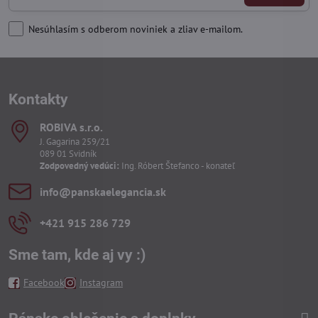
Nesúhlasím s odberom noviniek a zliav e-mailom.
Kontakty
ROBIVA s​.r​.o​.
J. Gagarina 259/21
089 01 Svidník
Zodpovedný vedúci:
Ing. Róbert Štefanco - konateľ
info​@panskaelegancia​.sk
+421 915 286 729
Sme tam, kde aj vy :)
Facebook
Instagram