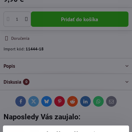
Pridať do košíka
Doručenia
Import kód:
11444-18
Popis
Diskusia
0
Facebook
Twitter
Bluesky
Pinterest
Reddit
LinkedIn
WhatsApp
E-
mail
Naposledy Vás zaujalo: