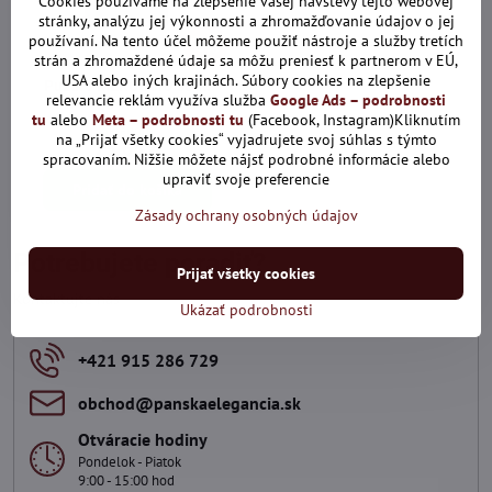
Cookies používame na zlepšenie vašej návštevy tejto webovej
stránky, analýzu jej výkonnosti a zhromažďovanie údajov o jej
používaní. Na tento účel môžeme použiť nástroje a služby tretích
5%
strán a zhromaždené údaje sa môžu preniesť k partnerom v EÚ,
USA alebo iných krajinách. Súbory cookies na zlepšenie
Puzdro MERCUCIO šedá
relevancie reklám využíva služba
Google Ads – podrobnosti
2511535
tu
alebo
Meta – podrobnosti tu
(Facebook, Instagram)Kliknutím
Skladom
na „Prijať všetky cookies“ vyjadrujete svoj súhlas s týmto
25,65 €
spracovaním. Nižšie môžete nájsť podrobné informácie alebo
upraviť svoje preferencie
Pridať do košíka
Zásady ochrany osobných údajov
Potrebujete poradiť?
Prijať všetky cookies
Kontaktujte nás
Ukázať podrobnosti
+421 915 286 729
obchod​@panskaelegancia​.sk
Otváracie hodiny
Pondelok - Piatok
9:00 - 15:00 hod