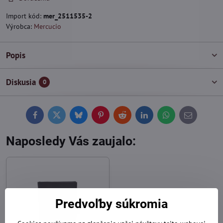
Import kód:
mer_2511535-2
Výrobca:
Mercucio
Popis
Diskusia
0
Facebook
Twitter
Bluesky
Pinterest
Reddit
LinkedIn
WhatsApp
E-
mail
Naposledy Vás zaujalo:
Predvoľby súkromia