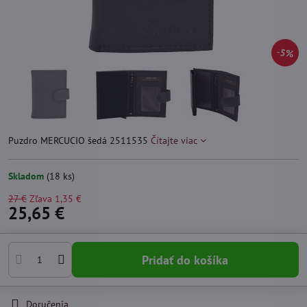
5%
Puzdro MERCUCIO šedá 2511535
Čítajte viac
Skladom
(
18
ks)
27 €
Zľava
1,35 €
25,65 €
Pridať do košíka
Doručenia