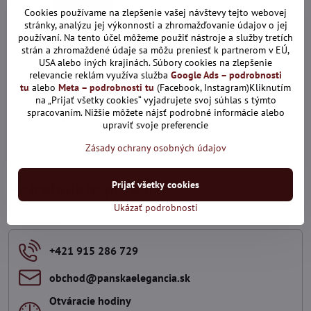
Cookies používame na zlepšenie vašej návštevy tejto webovej
stránky, analýzu jej výkonnosti a zhromažďovanie údajov o jej
používaní. Na tento účel môžeme použiť nástroje a služby tretích
strán a zhromaždené údaje sa môžu preniesť k partnerom v EÚ,
5%
USA alebo iných krajinách. Súbory cookies na zlepšenie
relevancie reklám využíva služba
Google Ads – podrobnosti
Puzdro MERCUCIO červené
tu
alebo
Meta – podrobnosti tu
(Facebook, Instagram)Kliknutím
2511553
na „Prijať všetky cookies“ vyjadrujete svoj súhlas s týmto
Skladom
spracovaním. Nižšie môžete nájsť podrobné informácie alebo
14,25 €
upraviť svoje preferencie
Pridať do košíka
Zásady ochrany osobných údajov
Prijať všetky cookies
Potrebujete poradiť?
Ukázať podrobnosti
Kontaktujte nás
+421 915 286 729
obchod​@panskaelegancia​.sk
Otváracie hodiny