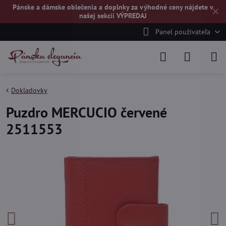
Pánske a dámske oblečenia a doplnky za výhodné ceny nájdete v
✕
našej
sekcii VÝPREDAJ
Panel používateľa
Dokladovky
Puzdro MERCUCIO červené
2511553