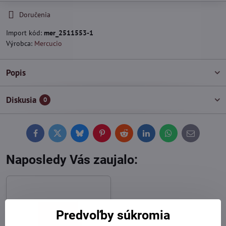
Doručenia
Import kód:
mer_2511553-1
Výrobca:
Mercucio
Popis
Diskusia
0
Facebook
Twitter
Bluesky
Pinterest
Reddit
LinkedIn
WhatsApp
E-
mail
Naposledy Vás zaujalo:
Predvoľby súkromia