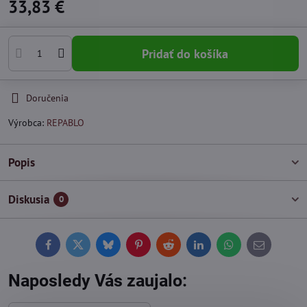
33,83 €
Pridať do košíka
Doručenia
Výrobca:
REPABLO
Popis
Diskusia
0
Facebook
Twitter
Bluesky
Pinterest
Reddit
LinkedIn
WhatsApp
E-
mail
Naposledy Vás zaujalo: