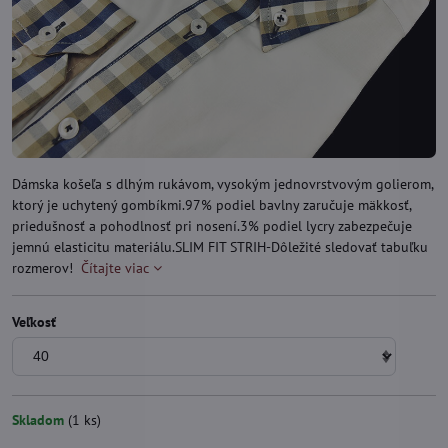
Dámska košeľa s dlhým rukávom, vysokým jednovrstvovým golierom,
ktorý je uchytený gombíkmi.97% podiel bavlny zaručuje mäkkosť,
priedušnosť a pohodlnosť pri nosení.3% podiel lycry zabezpečuje
jemnú elasticitu materiálu.SLIM FIT STRIH-Dôležité sledovať tabuľku
rozmerov!
Čítajte viac
Veľkosť
Skladom
(
1
ks)