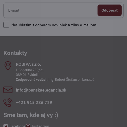
Odoberať
Nesúhlasím s odberom noviniek a zliav e-mailom.
Kontakty
ROBIVA s​.r​.o​.
J. Gagarina 259/21
089 01 Svidník
Zodpovedný vedúci:
Ing. Róbert Štefanco - konateľ
info​@panskaelegancia​.sk
+421 915 286 729
Sme tam, kde aj vy :)
Facebook
Instagram