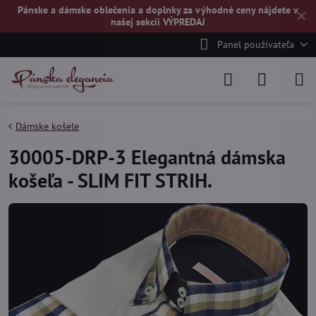
Pánske a dámske oblečenia a doplnky za výhodné ceny nájdete v
✕
našej
sekcii VÝPREDAJ
Panel používateľa
Dámske košele
30005-DRP-3 Elegantná dámska
košeľa - SLIM FIT STRIH.