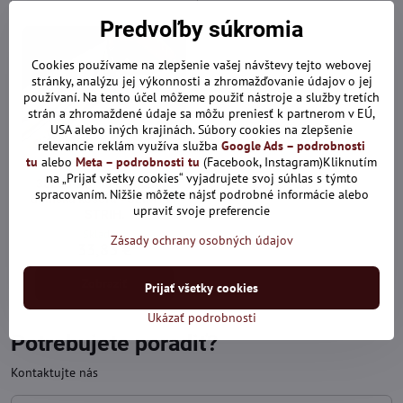
Predvoľby súkromia
Cookies používame na zlepšenie vašej návštevy tejto webovej
stránky, analýzu jej výkonnosti a zhromažďovanie údajov o jej
používaní. Na tento účel môžeme použiť nástroje a služby tretích
strán a zhromaždené údaje sa môžu preniesť k partnerom v EÚ,
USA alebo iných krajinách. Súbory cookies na zlepšenie
relevancie reklám využíva služba
Google Ads – podrobnosti
tu
alebo
Meta – podrobnosti tu
(Facebook, Instagram)Kliknutím
na „Prijať všetky cookies“ vyjadrujete svoj súhlas s týmto
30005-DRP-3 Elegantná
spracovaním. Nižšie môžete nájsť podrobné informácie alebo
dámska košeľa - SLIM FIT
upraviť svoje preferencie
STRIH.
Skladom
Zásady ochrany osobných údajov
33,83 €
Zobraziť
Prijať všetky cookies
Ukázať podrobnosti
Potrebujete poradiť?
Kontaktujte nás