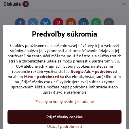
Diskusia
0
Facebook
Twitter
Bluesky
Pinterest
Reddit
LinkedIn
WhatsApp
E-
mail
Predvoľby súkromia
Naposledy Vás zaujalo:
Cookies používame na zlepšenie vašej návštevy tejto webovej
stránky, analýzu jej výkonnosti a zhromažďovanie údajov o jej
používaní. Na tento účel môžeme použiť nástroje a služby tretích
strán a zhromaždené údaje sa môžu preniesť k partnerom v EÚ,
USA alebo iných krajinách. Súbory cookies na zlepšenie
relevancie reklám využíva služba
Google Ads – podrobnosti
tu
alebo
Meta – podrobnosti tu
(Facebook, Instagram)Kliknutím
na „Prijať všetky cookies“ vyjadrujete svoj súhlas s týmto
spracovaním. Nižšie môžete nájsť podrobné informácie alebo
upraviť svoje preferencie
Zásady ochrany osobných údajov
Štýlová pánska košeľa v
SLIM STRIHU -
Prijať všetky cookies
SingaporeSLIM
Skladom
Ukázať podrobnosti