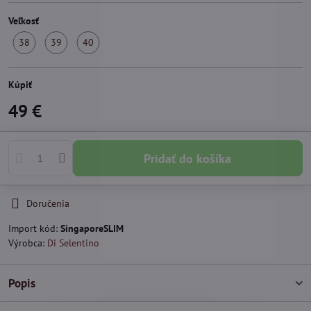
Veľkosť
38
39
40
Skladom
Skladom
Skladom
Kúpiť
49 €
Pridať do košíka
Doručenia
Import kód:
SingaporeSLIM
Výrobca:
Di Selentino
Popis