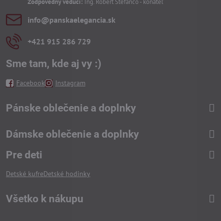
Zodpovedný vedúci:
Ing. Róbert Štefanco - konateľ
info​@panskaelegancia​.sk
+421 915 286 729
Sme tam, kde aj vy :)
Facebook
Instagram
Pánske oblečenie a doplnky
Dámske oblečenie a doplnky
Pre deti
Detské kufre
Detské hodinky
Všetko k nákupu