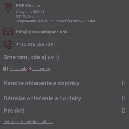
ROBIVA s​.r​.o​.
J. Gagarina 259/21
089 01 Svidník
Zodpovedný vedúci:
Ing. Róbert Štefanco - konateľ
info​@panskaelegancia​.sk
+421 915 286 729
Sme tam, kde aj vy :)
Facebook
Instagram
Pánske oblečenie a doplnky
Dámske oblečenie a doplnky
Pre deti
Detské kufre
Detské hodinky