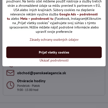
používaní. Na tento účel môžeme použiť nástroje a služby tretích
30042-400 Manžetové
strán a zhromaždené údaje sa môžu preniesť k partnerom v EÚ,
gombíky
USA alebo iných krajinách. Súbory cookies na zlepšenie
Skladom
relevancie reklám využíva služba
Google Ads – podrobnosti
15,27 €
tu
alebo
Meta – podrobnosti tu
(Facebook, Instagram)Kliknutím
na „Prijať všetky cookies“ vyjadrujete svoj súhlas s týmto
Pridať do košíka
spracovaním. Nižšie môžete nájsť podrobné informácie alebo
upraviť svoje preferencie
Zásady ochrany osobných údajov
Potrebujete poradiť?
Kontaktujte nás
Prijať všetky cookies
Ukázať podrobnosti
+421 915 286 729
obchod​@panskaelegancia​.sk
Otváracie hodiny
Pondelok - Piatok
9:00 - 15:00 hod