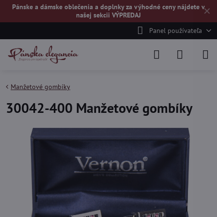
Pánske a dámske oblečenia a doplnky za výhodné ceny nájdete v
✕
našej
sekcii VÝPREDAJ
Panel používateľa
Manžetové gombíky
30042-400 Manžetové gombíky