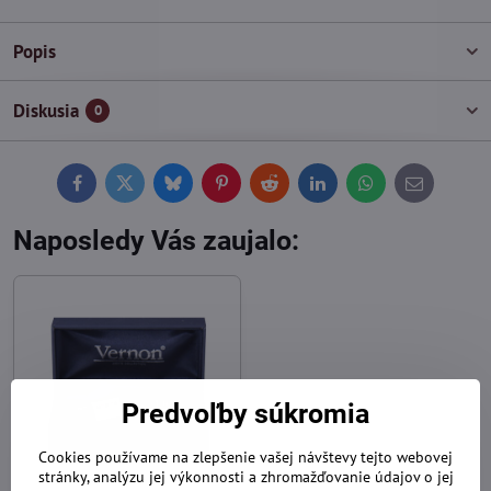
Popis
Diskusia
0
Facebook
Twitter
Bluesky
Pinterest
Reddit
LinkedIn
WhatsApp
E-
mail
Naposledy Vás zaujalo:
Predvoľby súkromia
Cookies používame na zlepšenie vašej návštevy tejto webovej
stránky, analýzu jej výkonnosti a zhromažďovanie údajov o jej