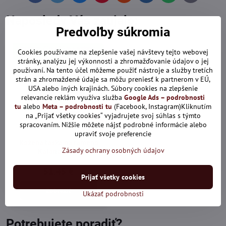
mail
Naposledy Vás zaujalo:
Predvoľby súkromia
Len dnes: Zľava 10% s kódom:
Cookies používame na zlepšenie vašej návštevy tejto webovej
ALL10
stránky, analýzu jej výkonnosti a zhromažďovanie údajov o jej
používaní. Na tento účel môžeme použiť nástroje a služby tretích
strán a zhromaždené údaje sa môžu preniesť k partnerom v EÚ,
USA alebo iných krajinách. Súbory cookies na zlepšenie
relevancie reklám využíva služba
Google Ads – podrobnosti
tu
alebo
Meta – podrobnosti tu
(Facebook, Instagram)Kliknutím
na „Prijať všetky cookies“ vyjadrujete svoj súhlas s týmto
16%
spracovaním. Nižšie môžete nájsť podrobné informácie alebo
upraviť svoje preferencie
Kožená taška na rameno
Zásady ochrany osobných údajov
Katana Paris
Skladom
51,45 €
Prijať všetky cookies
Zobraziť
Ukázať podrobnosti
Potrebujete poradiť?