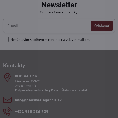
Newsletter
Odoberať naše novinky:
Odoberať
Nesúhlasím s odberom noviniek a zliav e-mailom.
Kontakty
ROBIVA s​.r​.o​.
J. Gagarina 259/21
089 01 Svidník
Zodpovedný vedúci:
Ing. Róbert Štefanco - konateľ
info​@panskaelegancia​.sk
+421 915 286 729