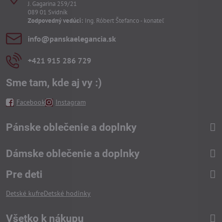
J. Gagarina 259/21
089 01 Svidník
Zodpovedný vedúci:
Ing. Róbert Štefanco - konateľ
info​@panskaelegancia​.sk
+421 915 286 729
Sme tam, kde aj vy :)
Facebook
Instagram
Pánske oblečenie a doplnky
Dámske oblečenie a doplnky
Pre deti
Detské kufre
Detské hodinky
Všetko k nákupu