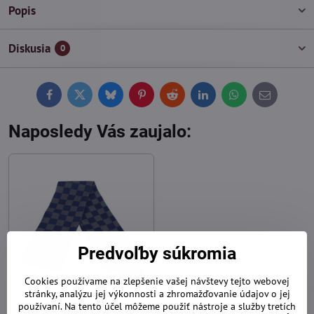
Popis
Diskusia
0
Facebook
Twitter
Bluesky
Pinterest
Reddit
LinkedIn
WhatsApp
E-
mail
Naposledy Vás zaujalo:
Predvoľby súkromia
20%
Cookies používame na zlepšenie vašej návštevy tejto webovej
stránky, analýzu jej výkonnosti a zhromažďovanie údajov o jej
Modro-šedý pánsky šál
používaní. Na tento účel môžeme použiť nástroje a služby tretích
PNN61