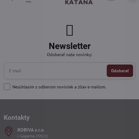
Newsletter
Odoberať naše novinky:
Odoberať
Nesúhlasím s odberom noviniek a zliav e-mailom.
Kontakty
ROBIVA s​.r​.o​.
J. Gagarina 259/21