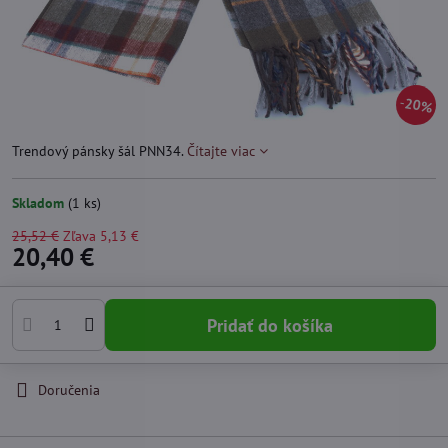
20%
Trendový pánsky šál PNN34.
Čítajte viac
Skladom
(
1
ks)
25,52 €
Zľava
5,13 €
20,40 €
Pridať do košíka
Doručenia