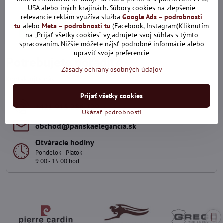
Skladom
USA alebo iných krajinách. Súbory cookies na zlepšenie
20,40 €
relevancie reklám využíva služba
Google Ads – podrobnosti
tu
alebo
Meta – podrobnosti tu
(Facebook, Instagram)Kliknutím
Pridať do košíka
na „Prijať všetky cookies“ vyjadrujete svoj súhlas s týmto
spracovaním. Nižšie môžete nájsť podrobné informácie alebo
upraviť svoje preferencie
Potrebujete poradiť?
Zásady ochrany osobných údajov
Kontaktujte nás
Prijať všetky cookies
+421 915 286 729
Ukázať podrobnosti
obchod​@panskaelegancia​.sk
Otváracie hodiny
Pondelok - Piatok
9:00 - 15:00 hod