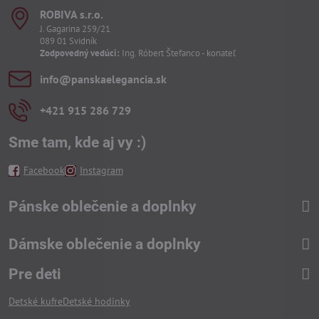
ROBIVA s​.r​.o​.
J. Gagarina 259/21
089 01 Svidník
Zodpovedný vedúci:
Ing. Róbert Štefanco - konateľ
info​@panskaelegancia​.sk
+421 915 286 729
Sme tam, kde aj vy :)
Facebook
Instagram
Pánske oblečenie a doplnky
Dámske oblečenie a doplnky
Pre deti
Detské kufre
Detské hodinky