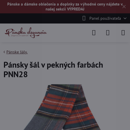
Pánske a dámske oblečenia a doplnky za výhodné ceny nájdete v
✕
našej
sekcii VÝPREDAJ
Panel používateľa
Pánske šály.
Pánsky šál v pekných farbách
PNN28