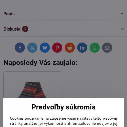
Popis
Diskusia
0
Facebook
Twitter
Bluesky
Pinterest
Reddit
LinkedIn
WhatsApp
E-
mail
Naposledy Vás zaujalo:
Predvoľby súkromia
Cookies používame na zlepšenie vašej návštevy tejto webovej
20%
stránky, analýzu jej výkonnosti a zhromažďovanie údajov o jej