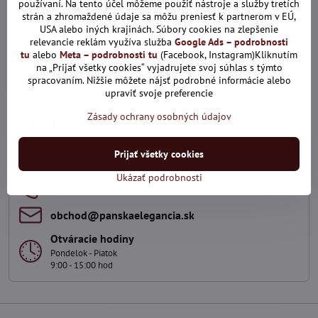
používaní. Na tento účel môžeme použiť nástroje a služby tretích
Pánsky šál v pekných
strán a zhromaždené údaje sa môžu preniesť k partnerom v EÚ,
farbách PNN28
USA alebo iných krajinách. Súbory cookies na zlepšenie
Skladom
relevancie reklám využíva služba
Google Ads – podrobnosti
20,40 €
tu
alebo
Meta – podrobnosti tu
(Facebook, Instagram)Kliknutím
na „Prijať všetky cookies“ vyjadrujete svoj súhlas s týmto
Pridať do košíka
spracovaním. Nižšie môžete nájsť podrobné informácie alebo
upraviť svoje preferencie
Zásady ochrany osobných údajov
Potrebujete poradiť?
Kontaktujte nás
Prijať všetky cookies
Ukázať podrobnosti
+421 915 286 729
obchod​@panskaelegancia​.sk
Otváracie hodiny
Pondelok - Piatok
9:00 - 15:00 hod