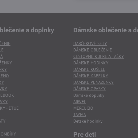
blečenie a doplnky
Dámske oblečenie a d
ČENIE
DARČEKOVÉ SETY
LE
DÁMSKE OBLEČENIE
KÁ
CESTOVNÉ KUFRE A TAŠKY
ŽENKY
DÁMSKE HODINKY
NKY
DÁMSKE KOŠELE
MENO
DÁMSKE KABELKY
KY
DÁMSKE PEŇAŽENKY
VKY
DÁMSKE OPASKY
TEBOOK
Dámske doplnky
OVKY
ARWEL
KY - ETUE
MERCUCIO
TAYMA
ATY
Detské hodinky
Pre deti
GOMBÍKY