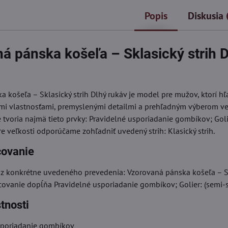
Popis
Diskusia
á pánska košeľa – Sklasický strih 
 košeľa – Sklasický strih Dlhý rukáv je model pre mužov, ktorí h
mi vlastnosťami, premyslenými detailmi a prehľadným výberom veľ
 tvoria najmä tieto prvky: Pravidelné usporiadanie gombíkov; Goli
ere veľkosti odporúčame zohľadniť uvedený strih: Klasický strih.
covanie
 z konkrétne uvedeného prevedenia: Vzorovaná pánska košeľa – Sk
covanie dopĺňa Pravidelné usporiadanie gombíkov; Golier: (semi-s
tnosti
sporiadanie gombíkov