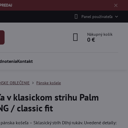
✕
ÝPREDAJ
Panel používateľa
Nákupný košík
0 €
dnotenia
Kontakt
NSKE OBLEČENIE
Pánske košele
a v klasickom strihu Palm
G / classic fit
pánska košeľa – Sklasický strih Dlhý rukáv. Uvedené detaily: