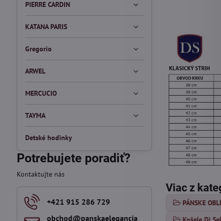
PIERRE CARDIN
KATANA PARIS
Gregorio
ARWEL
MERCUCIO
TAYMA
Detské hodinky
Potrebujete poradiť?
Kontaktujte nás
Viac z kate
+421 915 286 729
PÁNSKE OBL
obchod​@panskaelegancia​
Košele Di Se