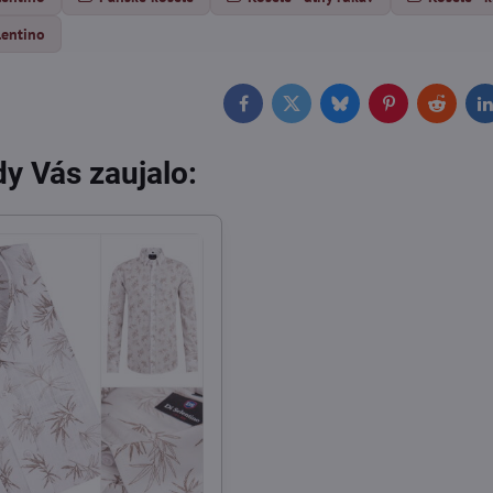
lentino
Facebook
Twitter
Bluesky
Pinterest
Reddit
L
y Vás zaujalo: