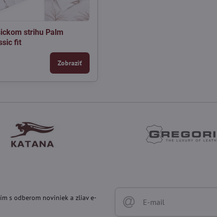
sickom strihu Palm
sic fit
Zobraziť
ím s odberom noviniek a zliav e-