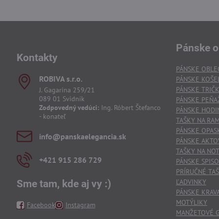
Pánske o
Kontakty
PÁNSKE OBLE
ROBIVA s​.r​.o​.
PÁNSKE KOŠE
PÁNSKE TRIČ
J. Gagarina 259/21
089 01 Svidník
PÁNSKE PEŇA
Zodpovedný vedúci:
Ing. Róbert Štefanco
PÁNSKE HODI
- konateľ
TAŠKY NA RA
PÁNSKE OPAS
info​@panskaelegancia​.sk
PÁNSKE AKTO
TAŠKY NA NO
+421 915 286 729
PÁNSKE SPIS
PRÍRUČNÉ TAŠ
ĽADVINKY
Sme tam, kde aj vy :)
PÁNSKE KRAV
MOTÝLIKY
Facebook
Instagram
MANŽETOVÉ 