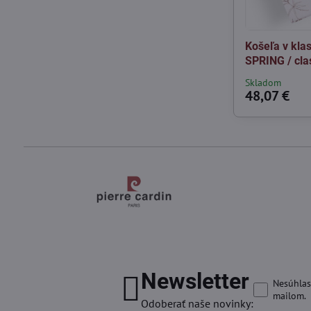
Košeľa v kla
SPRING / clas
Skladom
48,07 €
Newsletter
Nesúhlas
mailom.
Odoberať naše novinky: