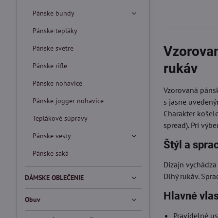
Pánske bundy
Pánske tepláky
Vzorovan
Pánske svetre
rukáv
Pánske rifle
Pánske nohavice
Vzorovaná pánska
Pánske jogger nohavice
s jasne uvedený
Charakter košele
Teplákové súpravy
spread). Pri výb
Pánske vesty
Štýl a spra
Pánske saká
Dizajn vychádza
Dlhý rukáv. Spra
DÁMSKE OBLEČENIE
Hlavné vlas
Obuv
Pravidelné u