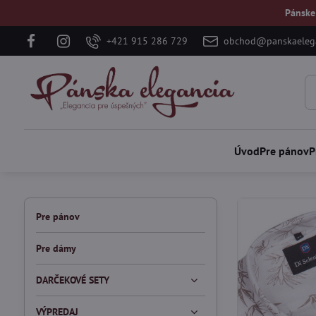
Pánske
+421 915 286 729
obchod@panskaelega
Úvod
Pre pánov
P
Pre pánov
Pre dámy
DARČEKOVÉ SETY
VÝPREDAJ