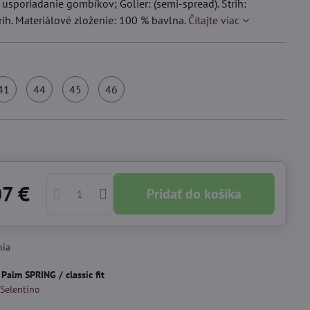
 usporiadanie gombíkov; Golier: (semi-spread). Strih:
trih. Materiálové zloženie: 100 % bavlna.
Čítajte viac
41
44
45
46
kladom
Skladom
Skladom
Skladom
Skladom
07 €
Pridať do košíka
nia
:
Palm SPRING / classic fit
 Selentino