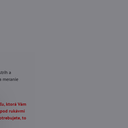
trih a
a meranie
ľu, ktorá Vám
a pod rukávmi
trebujete, to