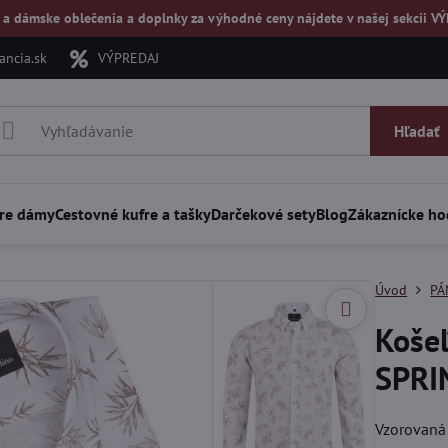
 a dámske oblečenia a doplnky za výhodné ceny nájdete v našej
sekcii V
ncia.sk
VÝPREDAJ
Hľadať
re dámy
Cestovné kufre a tašky
Darčekové sety
Blog
Zákaznícke ho
Úvod
PÁ
Košeľ
SPRIN
Vzorovaná 