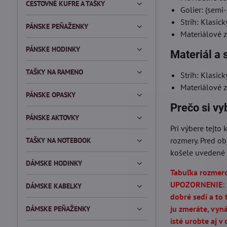
CESTOVNÉ KUFRE A TAŠKY
Golier: (semi
Strih: Klasick
PÁNSKE PEŇAŽENKY
Materiálové 
PÁNSKE HODINKY
Materiál a s
TAŠKY NA RAMENO
Strih: Klasick
Materiálové 
PÁNSKE OPASKY
Prečo si vy
PÁNSKE AKTOVKY
Pri výbere tejto
rozmery. Pred o
TAŠKY NA NOTEBOOK
košele uvedené 
DÁMSKE HODINKY
Tabuľka rozmero
UPOZORNENIE: Pr
DÁMSKE KABELKY
dobré sedí a to 
ju zmeráte, vyn
DÁMSKE PEŇAŽENKY
isté urobte aj v