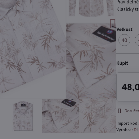
Pravidelné
Klasický s
Veľkosť
40
S
Kúpiť
48,
Doruče
Import kód
Výrobca:
Di