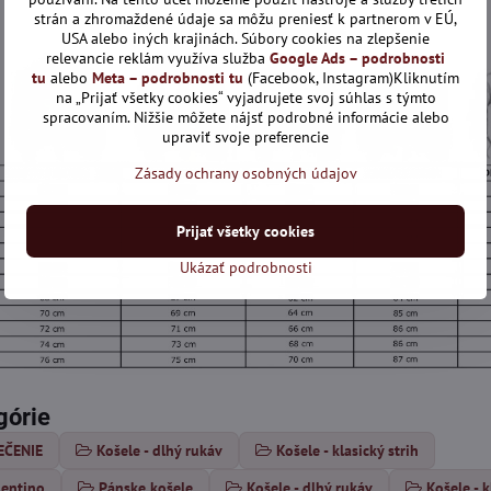
strán a zhromaždené údaje sa môžu preniesť k partnerom v EÚ,
USA alebo iných krajinách. Súbory cookies na zlepšenie
relevancie reklám využíva služba
Google Ads – podrobnosti
tu
alebo
Meta – podrobnosti tu
(Facebook, Instagram)Kliknutím
na „Prijať všetky cookies“ vyjadrujete svoj súhlas s týmto
spracovaním. Nižšie môžete nájsť podrobné informácie alebo
upraviť svoje preferencie
Zásady ochrany osobných údajov
Prijať všetky cookies
Ukázať podrobnosti
górie
EČENIE
Košele - dlhý rukáv
Košele - klasický strih
lentino
Pánske košele
Košele - dlhý rukáv
Košele - k