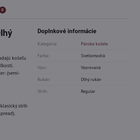
0
Doplnkové informácie
Dlhý
Kategória:
Pánske košele
Farba:
Svetlomodrá
ľadajú košeľu
kosti.
Vzor:
Vzorovaná
er: (semi-
Rukáv:
Dlhý rukáv
Strih:
Regular
lasický strih
pread).