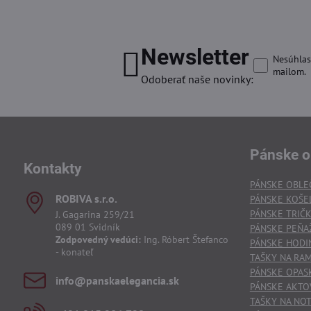
Newsletter
Nesúhlas
mailom.
Odoberať naše novinky:
Pánske o
Kontakty
PÁNSKE OBLE
ROBIVA s​.r​.o​.
PÁNSKE KOŠE
PÁNSKE TRIČ
J. Gagarina 259/21
089 01 Svidník
PÁNSKE PEŇA
Zodpovedný vedúci:
Ing. Róbert Štefanco
PÁNSKE HODI
- konateľ
TAŠKY NA RA
PÁNSKE OPAS
info​@panskaelegancia​.sk
PÁNSKE AKTO
TAŠKY NA NO