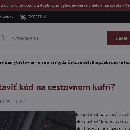
 a dámske oblečenia a doplnky za výhodné ceny nájdete v našej
sekcii V
ncia.sk
VÝPREDAJ
Hľadať
re dámy
Cestovné kufre a tašky
Darčekové sety
Blog
Zákaznícke ho
taviť kód na cestovnom kufri?
Počet
14:09
874
zobrazení
Bezpečnosť batožiny je zák
ako nastaviť kód na cestov
aké tipy vám pomôžu ochrán