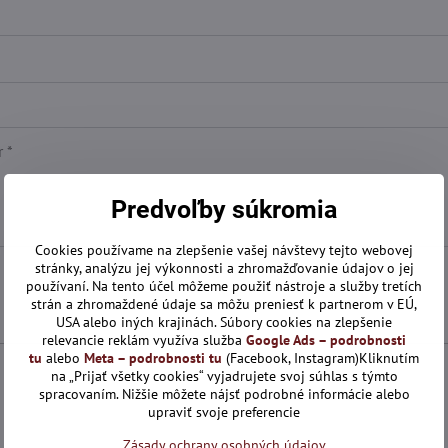
Predvoľby súkromia
Cookies používame na zlepšenie vašej návštevy tejto webovej
stránky, analýzu jej výkonnosti a zhromažďovanie údajov o jej
používaní. Na tento účel môžeme použiť nástroje a služby tretích
strán a zhromaždené údaje sa môžu preniesť k partnerom v EÚ,
USA alebo iných krajinách. Súbory cookies na zlepšenie
relevancie reklám využíva služba
Google Ads – podrobnosti
tu
alebo
Meta – podrobnosti tu
(Facebook, Instagram)Kliknutím
na „Prijať všetky cookies“ vyjadrujete svoj súhlas s týmto
spracovaním. Nižšie môžete nájsť podrobné informácie alebo
upraviť svoje preferencie
Zásady ochrany osobných údajov