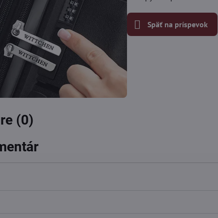
Späť na príspevok
e (0)
mentár