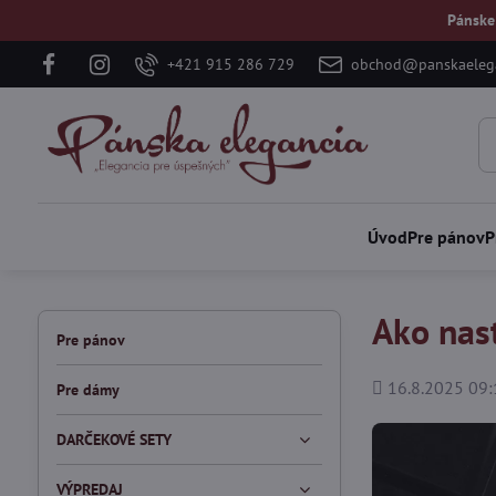
Pánske
+421 915 286 729
obchod@panskaelega
Úvod
Pre pánov
P
Ako nas
Pre pánov
Pridané
16.8.2025 09:
Pre dámy
DARČEKOVÉ SETY
VÝPREDAJ