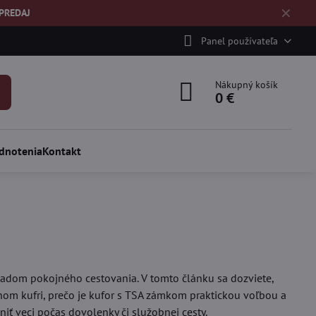
✕
ÝPREDAJ
Panel používateľa
Nákupný košík
0 €
dnotenia
Kontakt
ladom pokojného cestovania. V tomto článku sa dozviete,
nom kufri, prečo je kufor s TSA zámkom praktickou voľbou a
iť veci počas dovolenky či služobnej cesty.