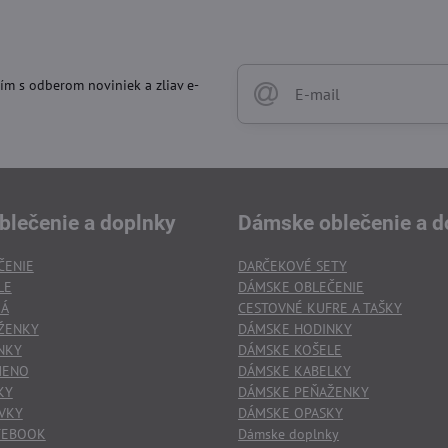
ím s odberom noviniek a zliav e-
blečenie a doplnky
Dámske oblečenie a d
ČENIE
DARČEKOVÉ SETY
LE
DÁMSKE OBLEČENIE
KÁ
CESTOVNÉ KUFRE A TAŠKY
ŽENKY
DÁMSKE HODINKY
NKY
DÁMSKE KOŠELE
MENO
DÁMSKE KABELKY
KY
DÁMSKE PEŇAŽENKY
VKY
DÁMSKE OPASKY
TEBOOK
Dámske doplnky