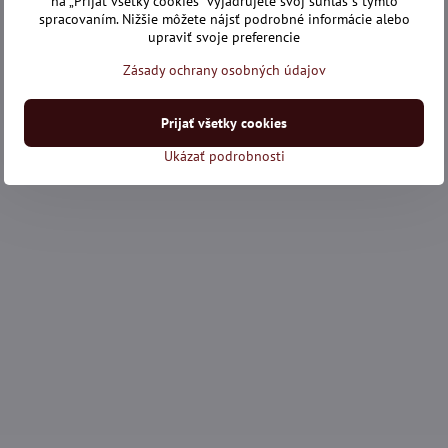
na „Prijať všetky cookies“ vyjadrujete svoj súhlas s týmto
spracovaním. Nižšie môžete nájsť podrobné informácie alebo
upraviť svoje preferencie
Zásady ochrany osobných údajov
Prijať všetky cookies
Ukázať podrobnosti