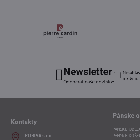
Newsletter
Nesúhlas
mailom.
Odoberať naše novinky:
Pánske o
Kontakty
PÁNSKE OBLE
ROBIVA s​.r​.o​.
PÁNSKE KOŠE