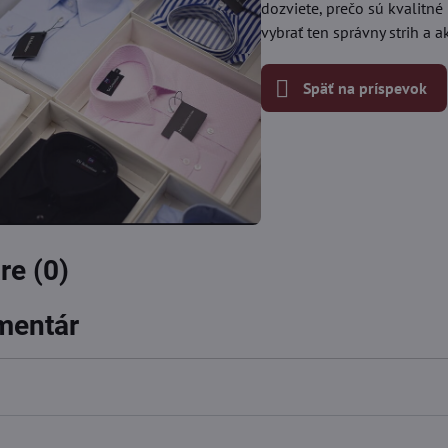
dozviete, prečo sú kvalitn
vybrať ten správny strih a 
Späť na príspevok
e (0)
mentár