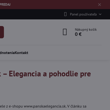
✕
ÝPREDAJ
Panel používateľa
Nákupný košík
0 €
dnotenia
Kontakt
– Elegancia a pohodlie pre
ele z e-shopu www.panskaelegancia.sk. V článku sa