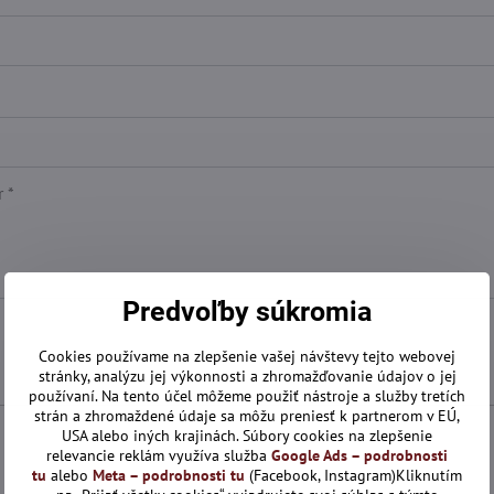
Predvoľby súkromia
Cookies používame na zlepšenie vašej návštevy tejto webovej
stránky, analýzu jej výkonnosti a zhromažďovanie údajov o jej
používaní. Na tento účel môžeme použiť nástroje a služby tretích
strán a zhromaždené údaje sa môžu preniesť k partnerom v EÚ,
USA alebo iných krajinách. Súbory cookies na zlepšenie
relevancie reklám využíva služba
Google Ads – podrobnosti
tu
alebo
Meta – podrobnosti tu
(Facebook, Instagram)Kliknutím