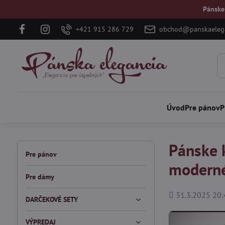
Pánske
+421 915 286 729
obchod@panskaelega
Úvod
Pre pánov
P
Pánske 
Pre pánov
modern
Pre dámy
Pridané
31.3.2025 20:
DARČEKOVÉ SETY
VÝPREDAJ