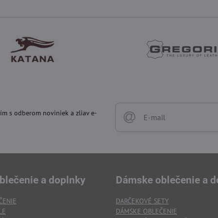
ím s odberom noviniek a zliav e-
blečenie a doplnky
Dámske oblečenie a d
ČENIE
DARČEKOVÉ SETY
LE
DÁMSKE OBLEČENIE