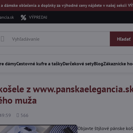
 a dámske oblečenia a doplnky za výhodné ceny nájdete v našej
sekcii V
ncia.sk
VÝPREDAJ
Hľadať
re dámy
Cestovné kufre a tašky
Darčekové sety
Blog
Zákaznícke ho
košele z www.panskaelegancia.sk 
ého muža
Počet
49:59
566
zobrazení
Objavte štýlové pánske koš