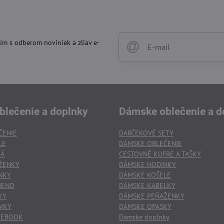
ím s odberom noviniek a zliav e-
blečenie a doplnky
Dámske oblečenie a d
ČENIE
DARČEKOVÉ SETY
LE
DÁMSKE OBLEČENIE
KÁ
CESTOVNÉ KUFRE A TAŠKY
ŽENKY
DÁMSKE HODINKY
NKY
DÁMSKE KOŠELE
MENO
DÁMSKE KABELKY
KY
DÁMSKE PEŇAŽENKY
VKY
DÁMSKE OPASKY
TEBOOK
Dámske doplnky