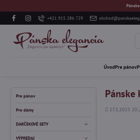
Pánske
+421 915 286 729
obchod@panskaelega
Úvod
Pre pánov
P
Pánske 
Pre pánov
Pridané
27.3.2025 20:
Pre dámy
DARČEKOVÉ SETY
VÝPREDAJ