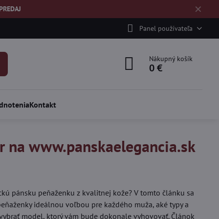
✕
ÝPREDAJ
Panel používateľa
Nákupný košík
0 €
dnotenia
Kontakt
er na www.panskaelegancia.sk
ckú pánsku peňaženku z kvalitnej kože? V tomto článku sa
peňaženky ideálnou voľbou pre každého muža, aké typy a
i vybrať model, ktorý vám bude dokonale vyhovovať. Článok