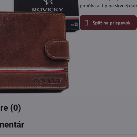
ponúka aj tip na skvelý darč
Späť na príspevok
e (0)
mentár