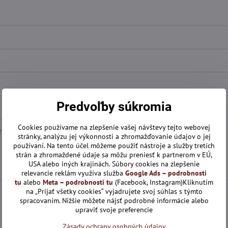
Predvoľby súkromia
Cookies používame na zlepšenie vašej návštevy tejto webovej
stránky, analýzu jej výkonnosti a zhromažďovanie údajov o jej
používaní. Na tento účel môžeme použiť nástroje a služby tretích
strán a zhromaždené údaje sa môžu preniesť k partnerom v EÚ,
USA alebo iných krajinách. Súbory cookies na zlepšenie
relevancie reklám využíva služba
Google Ads – podrobnosti
tu
alebo
Meta – podrobnosti tu
(Facebook, Instagram)Kliknutím
na „Prijať všetky cookies“ vyjadrujete svoj súhlas s týmto
spracovaním. Nižšie môžete nájsť podrobné informácie alebo
upraviť svoje preferencie
Zásady ochrany osobných údajov