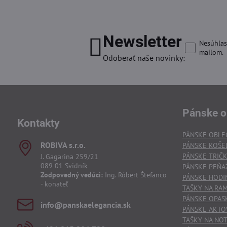
Newsletter
Nesúhlas
mailom.
Odoberať naše novinky:
Pánske o
Kontakty
PÁNSKE OBLE
ROBIVA s​.r​.o​.
PÁNSKE KOŠE
PÁNSKE TRIČ
J. Gagarina 259/21
089 01 Svidník
PÁNSKE PEŇA
Zodpovedný vedúci:
Ing. Róbert Štefanco
PÁNSKE HODI
- konateľ
TAŠKY NA RA
PÁNSKE OPAS
info​@panskaelegancia​.sk
PÁNSKE AKTO
TAŠKY NA NO