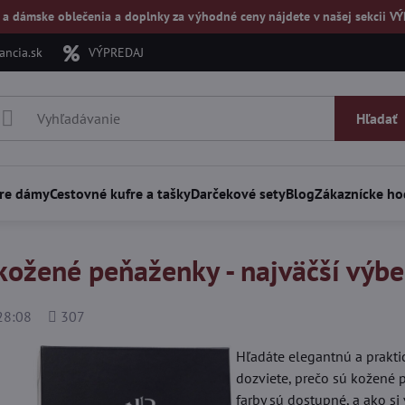
 a dámske oblečenia a doplnky za výhodné ceny nájdete v našej
sekcii V
ncia.sk
VÝPREDAJ
Hľadať
re dámy
Cestovné kufre a tašky
Darčekové sety
Blog
Zákaznícke ho
kožené peňaženky - najväčší výb
Počet
28:08
307
zobrazení
Hľadáte elegantnú a prakti
dozviete, prečo sú kožené 
farby sú dostupné, a ako s