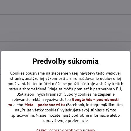
Predvoľby súkromia
Cookies používame na zlepšenie vašej návštevy tejto webovej
stránky, analýzu jej výkonnosti a zhromažďovanie údajov o jej
používaní. Na tento účel môžeme použiť nástroje a služby tretích
strán a zhromaždené údaje sa môžu preniesť k partnerom v EÚ,
USA alebo iných krajinách. Súbory cookies na zlepšenie
relevancie reklám využíva služba
Google Ads – podrobnosti
tu
alebo
Meta – podrobnosti tu
(Facebook, Instagram)Kliknutím
na „Prijať všetky cookies“ vyjadrujete svoj súhlas s týmto
spracovaním. Nižšie môžete nájsť podrobné informácie alebo
upraviť svoje preferencie
Zásady ochrany osobných údajov