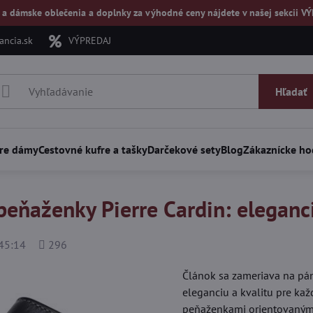
 a dámske oblečenia a doplnky za výhodné ceny nájdete v našej
sekcii V
ncia.sk
VÝPREDAJ
Hľadať
re dámy
Cestovné kufre a tašky
Darčekové sety
Blog
Zákaznícke ho
eňaženky Pierre Cardin: eleganci
Počet
45:14
296
zobrazení
Článok sa zameriava na pán
eleganciu a kvalitu pre ka
peňaženkami orientovanými 