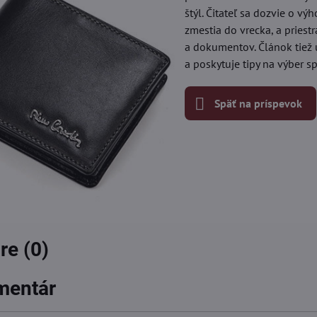
štýl. Čitateľ sa dozvie o 
zmestia do vrecka, a priest
a dokumentov. Článok tiež 
a poskytuje tipy na výber 
Späť na príspevok
e (0)
mentár