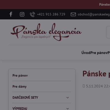
Pánske
+421 915 286 729
obchod@panskaelega
Úvod
Pre pánov
P
Pánske p
Pre pánov
Pridané
5.11.2024 22:
Pre dámy
DARČEKOVÉ SETY
VÝPREDAJ