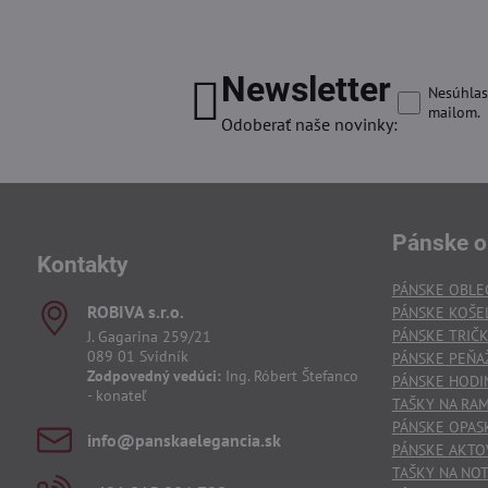
Newsletter
Nesúhlas
mailom.
Odoberať naše novinky:
Pánske o
Kontakty
PÁNSKE OBLE
ROBIVA s​.r​.o​.
PÁNSKE KOŠE
PÁNSKE TRIČ
J. Gagarina 259/21
089 01 Svidník
PÁNSKE PEŇA
Zodpovedný vedúci:
Ing. Róbert Štefanco
PÁNSKE HODI
- konateľ
TAŠKY NA RA
PÁNSKE OPAS
info​@panskaelegancia​.sk
PÁNSKE AKTO
TAŠKY NA NO