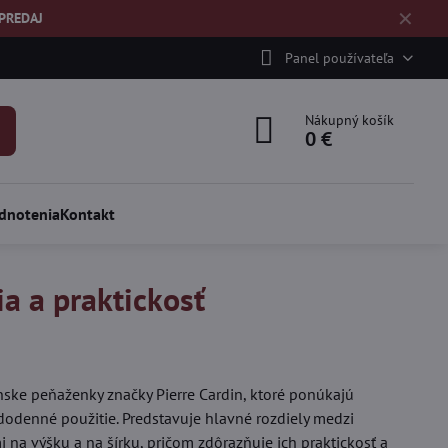
✕
ÝPREDAJ
Panel používateľa
Nákupný košík
0 €
dnotenia
Kontakt
a a praktickosť
ske peňaženky značky Pierre Cardin, ktoré ponúkajú
ždodenné použitie. Predstavuje hlavné rozdiely medzi
na výšku a na šírku, pričom zdôrazňuje ich praktickosť a