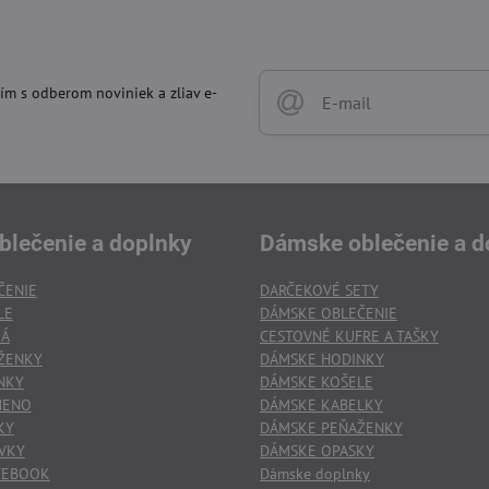
ím s odberom noviniek a zliav e-
blečenie a doplnky
Dámske oblečenie a d
ČENIE
DARČEKOVÉ SETY
LE
DÁMSKE OBLEČENIE
KÁ
CESTOVNÉ KUFRE A TAŠKY
ŽENKY
DÁMSKE HODINKY
NKY
DÁMSKE KOŠELE
MENO
DÁMSKE KABELKY
KY
DÁMSKE PEŇAŽENKY
VKY
DÁMSKE OPASKY
TEBOOK
Dámske doplnky