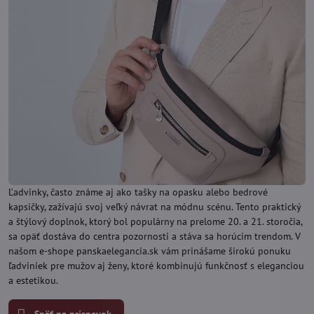
Ľadvinky, často známe aj ako tašky na opasku alebo bedrové
kapsičky, zažívajú svoj veľký návrat na módnu scénu. Tento praktický
a štýlový doplnok, ktorý bol populárny na prelome 20. a 21. storočia,
sa opäť dostáva do centra pozornosti a stáva sa horúcim trendom. V
našom e-shope panskaelegancia.sk vám prinášame širokú ponuku
ľadviniek pre mužov aj ženy, ktoré kombinujú funkčnosť s eleganciou
a estetikou.