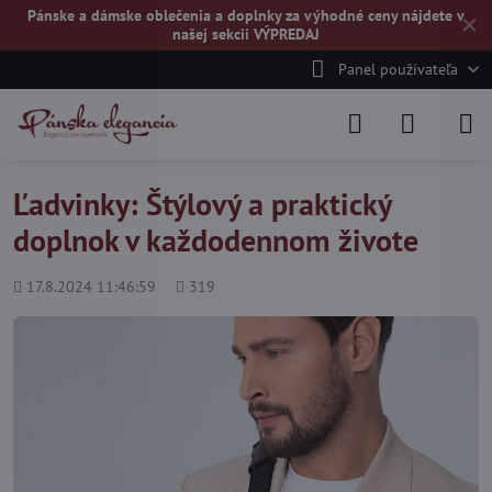
Pánske a dámske oblečenia a doplnky za výhodné ceny nájdete v
✕
našej
sekcii VÝPREDAJ
Panel používateľa
Ľadvinky: Štýlový a praktický
doplnok v každodennom živote
Pridané
Počet
17.8.2024 11:46:59
319
zobrazení