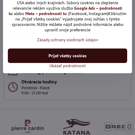
USA alebo iných krajinách. Súbory cookies na zlepšenie
relevancie reklám využíva služba
Google Ads – podrobnosti
*
(Povinné)
Odoslať
tu
alebo
Meta – podrobnosti tu
(Facebook, Instagram)Kliknutím
na „Prijať všetky cookies“ vyjadrujete svoj súhlas s týmto
spracovaním. Nižšie môžete nájsť podrobné informácie alebo
upraviť svoje preferencie
Potrebujete poradiť?
Zásady ochrany osobných údajov
Kontaktujte nás
Prijať všetky cookies
+421 915 286 729
Ukázať podrobnosti
obchod​@panskaelegancia​.sk
Otváracie hodiny
Pondelok - Piatok
9:00 - 15:00 hod