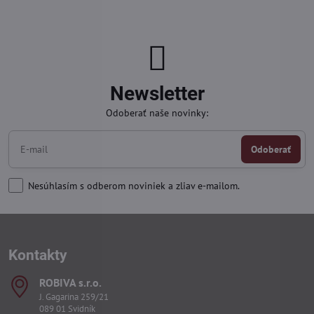
Newsletter
Odoberať naše novinky:
Odoberať
Nesúhlasím s odberom noviniek a zliav e-mailom.
Kontakty
ROBIVA s​.r​.o​.
J. Gagarina 259/21
089 01 Svidník