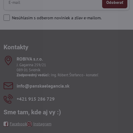
Odoberať
Nesúhlasím s odberom noviniek a zliav e-mailom.
Kontakty
ROBIVA s​.r​.o​.
J. Gagarina 259/21
089 01 Svidník
Zodpovedný vedúci:
Ing. Róbert Štefanco - konateľ
info​@panskaelegancia​.sk
+421 915 286 729
Sme tam, kde aj vy :)
Facebook
Instagram