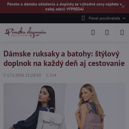
Pánske a dámske oblečenia a doplnky za výhodné ceny nájdete v
✕
našej
sekcii VÝPREDAJ
Panel používateľa
Dámske ruksaky a batohy: štýlový
doplnok na každý deň aj cestovanie
Pridané
Počet
17.3.2026 21:28:50
214
zobrazení