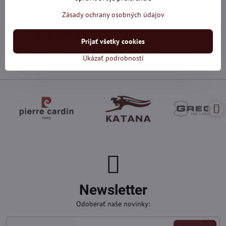
Zásady ochrany osobných údajov
obchod​@panskaelegancia​.sk
Otváracie hodiny
Prijať všetky cookies
Pondelok - Piatok
9:00 - 15:00 hod
Ukázať podrobnosti
Newsletter
Odoberať naše novinky: