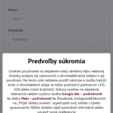
Meno:
*
Komentár:
*
Predvoľby súkromia
*
(Povinné)
Odoslať
Cookies používame na zlepšenie vašej návštevy tejto webovej
stránky, analýzu jej výkonnosti a zhromažďovanie údajov o jej
používaní. Na tento účel môžeme použiť nástroje a služby tretích
strán a zhromaždené údaje sa môžu preniesť k partnerom v EÚ,
Potrebujete poradiť?
USA alebo iných krajinách. Súbory cookies na zlepšenie
relevancie reklám využíva služba
Google Ads – podrobnosti
Kontaktujte nás
tu
alebo
Meta – podrobnosti tu
(Facebook, Instagram)Kliknutím
na „Prijať všetky cookies“ vyjadrujete svoj súhlas s týmto
spracovaním. Nižšie môžete nájsť podrobné informácie alebo
+421 915 286 729
upraviť svoje preferencie