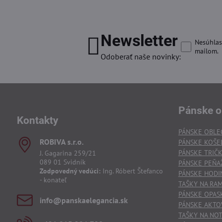
Newsletter
Nesúhlas
mailom.
Odoberať naše novinky:
Pánske o
Kontakty
PÁNSKE OBLE
ROBIVA s​.r​.o​.
PÁNSKE KOŠE
PÁNSKE TRIČ
J. Gagarina 259/21
089 01 Svidník
PÁNSKE PEŇA
Zodpovedný vedúci:
Ing. Róbert Štefanco
PÁNSKE HODI
- konateľ
TAŠKY NA RA
PÁNSKE OPAS
info​@panskaelegancia​.sk
PÁNSKE AKTO
TAŠKY NA NO