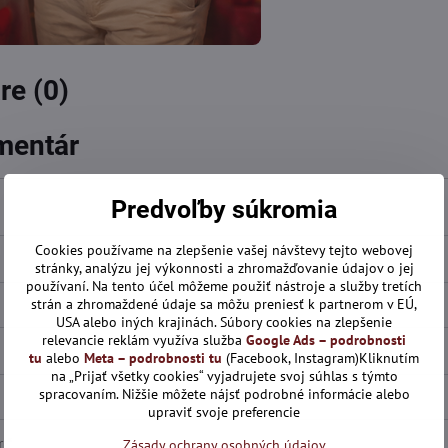
e (0)
mentár
Predvoľby súkromia
Cookies používame na zlepšenie vašej návštevy tejto webovej
stránky, analýzu jej výkonnosti a zhromažďovanie údajov o jej
používaní. Na tento účel môžeme použiť nástroje a služby tretích
strán a zhromaždené údaje sa môžu preniesť k partnerom v EÚ,
USA alebo iných krajinách. Súbory cookies na zlepšenie
relevancie reklám využíva služba
Google Ads – podrobnosti
tu
alebo
Meta – podrobnosti tu
(Facebook, Instagram)Kliknutím
na „Prijať všetky cookies“ vyjadrujete svoj súhlas s týmto
spracovaním. Nižšie môžete nájsť podrobné informácie alebo
upraviť svoje preferencie
Zásady ochrany osobných údajov