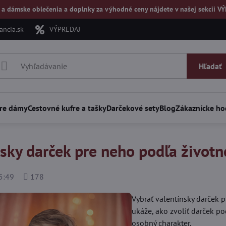
 a dámske oblečenia a doplnky za výhodné ceny nájdete v našej
sekcii V
ncia.sk
VÝPREDAJ
Hľadať
re dámy
Cestovné kufre a tašky
Darčekové sety
Blog
Zákaznícke ho
sky darček pre neho podľa životn
Počet
5:49
178
zobrazení
Vybrať valentínsky darček p
ukáže, ako zvoliť darček po
osobný charakter.