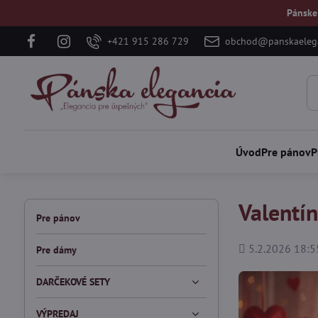
Pánske
+421 915 286 729
obchod@panskaelega
Úvod
Pre pánov
P
Valentín
Pre pánov
Pridané
5.2.2026 18:5
Pre dámy
DARČEKOVÉ SETY
VÝPREDAJ