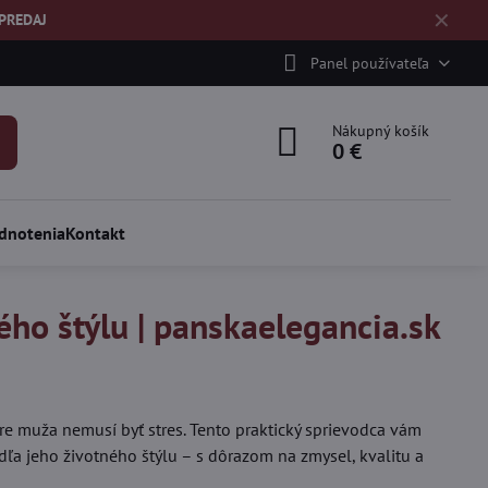
✕
ÝPREDAJ
Panel používateľa
Nákupný košík
0 €
dnotenia
Kontakt
ého štýlu | panskaelegancia.sk
re muža nemusí byť stres. Tento praktický sprievodca vám
dľa jeho životného štýlu – s dôrazom na zmysel, kvalitu a