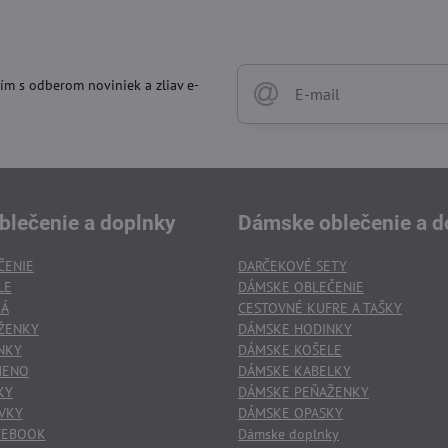
ím s odberom noviniek a zliav e-
blečenie a doplnky
Dámske oblečenie a d
ČENIE
DARČEKOVÉ SETY
LE
DÁMSKE OBLEČENIE
KÁ
CESTOVNÉ KUFRE A TAŠKY
ŽENKY
DÁMSKE HODINKY
NKY
DÁMSKE KOŠELE
MENO
DÁMSKE KABELKY
KY
DÁMSKE PEŇAŽENKY
VKY
DÁMSKE OPASKY
TEBOOK
Dámske doplnky