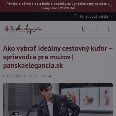
Pánske a dámske oblečenia a doplnky za výhodné ceny nájdete v
✕
našej
sekcii VÝPREDAJ
Panel používateľa
Ako vybrať ideálny cestovný kufor –
sprievodca pre mužov |
panskaelegancia.sk
Pridané
Počet
2.11.2025 19:21:37
154
zobrazení