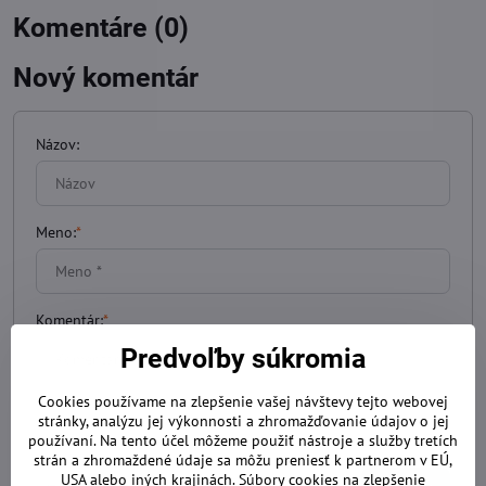
Komentáre (0)
Nový komentár
Názov:
Meno:
*
Komentár:
*
Predvoľby súkromia
Cookies používame na zlepšenie vašej návštevy tejto webovej
stránky, analýzu jej výkonnosti a zhromažďovanie údajov o jej
používaní. Na tento účel môžeme použiť nástroje a služby tretích
strán a zhromaždené údaje sa môžu preniesť k partnerom v EÚ,
USA alebo iných krajinách. Súbory cookies na zlepšenie