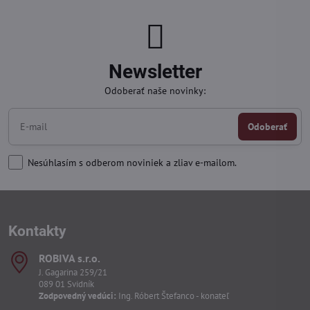
Newsletter
Odoberať naše novinky:
Odoberať
Nesúhlasím s odberom noviniek a zliav e-mailom.
Kontakty
ROBIVA s​.r​.o​.
J. Gagarina 259/21
089 01 Svidník
Zodpovedný vedúci:
Ing. Róbert Štefanco - konateľ