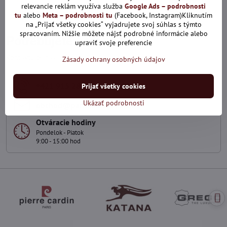
*
(Povinné)
Odoslať
relevancie reklám využíva služba
Google Ads – podrobnosti
tu
alebo
Meta – podrobnosti tu
(Facebook, Instagram)Kliknutím
na „Prijať všetky cookies“ vyjadrujete svoj súhlas s týmto
spracovaním. Nižšie môžete nájsť podrobné informácie alebo
Potrebujete poradiť?
upraviť svoje preferencie
Kontaktujte nás
Zásady ochrany osobných údajov
+421 915 286 729
Prijať všetky cookies
Ukázať podrobnosti
obchod​@panskaelegancia​.sk
Otváracie hodiny
Pondelok - Piatok
9:00 - 15:00 hod