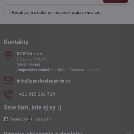
Nesúhlasím s odberom noviniek a zliav e-mailom.
Kontakty
ROBIVA s​.r​.o​.
J. Gagarina 259/21
089 01 Svidník
Zodpovedný vedúci:
Ing. Róbert Štefanco - konateľ
info​@panskaelegancia​.sk
+421 915 286 729
Sme tam, kde aj vy :)
Facebook
Instagram