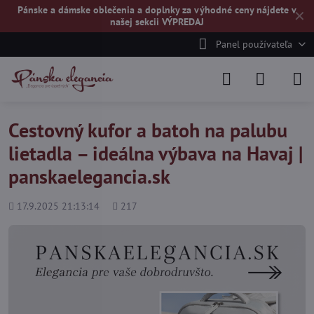
Pánske a dámske oblečenia a doplnky za výhodné ceny nájdete v
✕
našej
sekcii VÝPREDAJ
Panel používateľa
Cestovný kufor a batoh na palubu
lietadla – ideálna výbava na Havaj |
panskaelegancia.sk
Pridané
Počet
17.9.2025 21:13:14
217
zobrazení