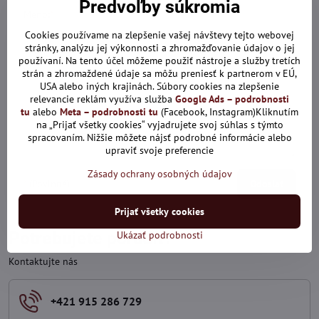
Predvoľby súkromia
Meno:
*
Cookies používame na zlepšenie vašej návštevy tejto webovej
stránky, analýzu jej výkonnosti a zhromažďovanie údajov o jej
používaní. Na tento účel môžeme použiť nástroje a služby tretích
Komentár:
*
strán a zhromaždené údaje sa môžu preniesť k partnerom v EÚ,
USA alebo iných krajinách. Súbory cookies na zlepšenie
relevancie reklám využíva služba
Google Ads – podrobnosti
tu
alebo
Meta – podrobnosti tu
(Facebook, Instagram)Kliknutím
na „Prijať všetky cookies“ vyjadrujete svoj súhlas s týmto
spracovaním. Nižšie môžete nájsť podrobné informácie alebo
upraviť svoje preferencie
Zásady ochrany osobných údajov
*
(Povinné)
Odoslať
Prijať všetky cookies
Potrebujete poradiť?
Ukázať podrobnosti
Kontaktujte nás
+421 915 286 729