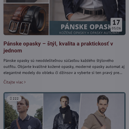
17
03/26
Pánske opasky – štýl, kvalita a praktickosť v
jednom
Pánske opasky sú neoddeliteľnou súčasťou každého štýlového
outfitu. Objavte kvalitné kožené opasky, moderné opasky automat aj
elegantné modely do obleku či džínsov a vyberte si ten pravý pre
každú príležitosť.
Čítajte viac
222