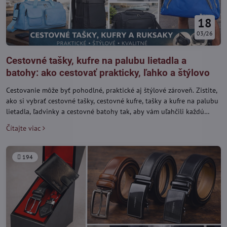
18
03/26
Cestovné tašky, kufre na palubu lietadla a
batohy: ako cestovať prakticky, ľahko a štýlovo
Cestovanie môže byť pohodlné, praktické aj štýlové zároveň. Zistite,
ako si vybrať cestovné tašky, cestovné kufre, tašky a kufre na palubu
lietadla, ľadvinky a cestovné batohy tak, aby vám uľahčili každú
cestu.
Čítajte viac
194