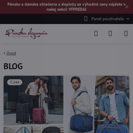
Pánske a dámske oblečenia a doplnky za výhodné ceny nájdete v
✕
našej
sekcii VÝPREDAJ
Panel používateľa
Úvod
BLOG
244