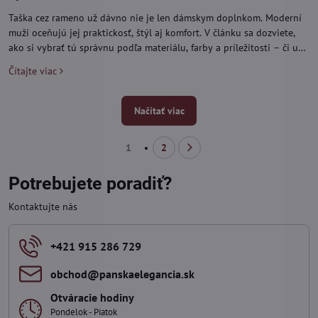
Taška cez rameno už dávno nie je len dámskym doplnkom. Moderní
muži oceňujú jej praktickosť, štýl aj komfort. V článku sa dozviete,
ako si vybrať tú správnu podľa materiálu, farby a príležitosti – či už
do práce, do mesta alebo na cestovanie.
Čítajte viac
Načítať viac
1
2
Potrebujete poradiť?
Kontaktujte nás
+421 915 286 729
obchod​@panskaelegancia​.sk
Otváracie hodiny
Pondelok - Piatok