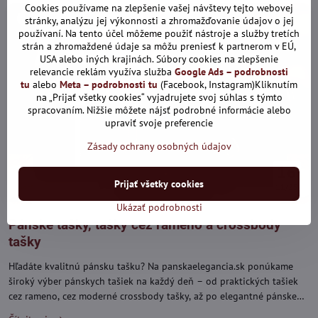
Cookies používame na zlepšenie vašej návštevy tejto webovej
126
stránky, analýzu jej výkonnosti a zhromažďovanie údajov o jej
používaní. Na tento účel môžeme použiť nástroje a služby tretích
strán a zhromaždené údaje sa môžu preniesť k partnerom v EÚ,
USA alebo iných krajinách. Súbory cookies na zlepšenie
relevancie reklám využíva služba
Google Ads – podrobnosti
tu
alebo
Meta – podrobnosti tu
(Facebook, Instagram)Kliknutím
na „Prijať všetky cookies“ vyjadrujete svoj súhlas s týmto
spracovaním. Nižšie môžete nájsť podrobné informácie alebo
upraviť svoje preferencie
Zásady ochrany osobných údajov
16
Prijať všetky cookies
11/25
Ukázať podrobnosti
Pánske tašky, tašky cez rameno a crossbody
tašky
Hľadáte kvalitnú pánsku tašku? Na panskaelegancia.sk ponúkame
široký výber pánskych tašiek na každý deň – od praktických tašiek
cez rameno, cez moderné crossbody tašky, až po elegantné pánske
aktovky vhodné do práce či na obchodné stretnutia. V našej ponuke