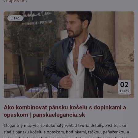
Čítajte viac
nájdete kožené, textilné aj luxusné modely, ktoré spájajú funkčnosť,
štýl a odolnosť. Vyberte si tašku, ktorá podčiarkne váš osobný štýl a
poskytne vám maximálne pohodlie pri nosení všetkých dôležitých
141
vecí.
02
11/25
Ako kombinovať pánsku košeľu s doplnkami a
opaskom | panskaelegancia.sk
Elegantný muž vie, že dokonalý vzhľad tvoria detaily. Zistite, ako
zladiť pánsku košeľu s opaskom, hodinkami, taškou, peňaženkou a