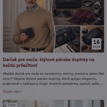
16
03/26
Darček pre muža: štýlové pánske doplnky na
každú príležitosť
Hľadáte darček pre muža na narodeniny, meniny, promócie alebo Deň
otcov? Objavte štýlové pánske doplnky, ktoré spájajú eleganciu,
praktickosť a nadčasový dizajn. Kvalitná peňaženka, opasok, taška či
ruksak potešia muža, ktorý si potrpí na vkus aj funkčnosť.
Čítajte viac
163