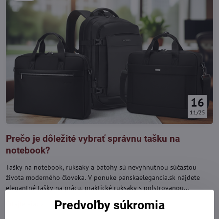
16
11/25
Prečo je dôležité vybrať správnu tašku na
notebook?
Tašky na notebook, ruksaky a batohy sú nevyhnutnou súčasťou
života moderného človeka. V ponuke panskaelegancia.sk nájdete
elegantné tašky na prácu, praktické ruksaky s polstrovanou
priehradkou aj moderné batohy so smart riešeniami. Vyberte si
Predvoľby súkromia
Čítajte viac
model, ktorý ochráni váš notebook, uľahčí organizáciu a doplní váš
každodenný štýl.