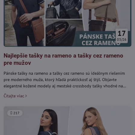
17
03/26
Najlepšie tašky na rameno a tašky cez rameno
pre mužov
Pánske tašky na rameno a tašky cez rameno sú ideálnym riešením
pre moderného muža, ktorý hľadá praktickosť aj štýl. Objavte
elegantné kožené modely aj mestské crossbody tašky vhodné na
každý deň, do práce aj voľný čas.
Čítajte viac
217