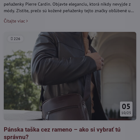
peňaženky Pierre Cardin. Objavte eleganciu, ktorá nikdy nevyjde z
módy. Zistite, prečo sú kožené peňaženky tejto značky obľúbené u
žien po celom svete a ako si vybrať tú pravú, ktorá bude vaším
Čítajte viac
štýlovým spoločníkom každý deň.
226
05
10/25
Pánska taška cez rameno – ako si vybrať tú
správnu?