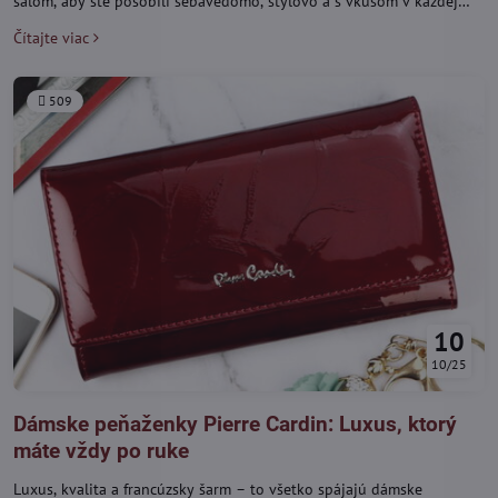
šálom, aby ste pôsobili sebavedomo, štýlovo a s vkusom v každej
situácii.
Čítajte viac
509
10
10/25
Dámske peňaženky Pierre Cardin: Luxus, ktorý
máte vždy po ruke
Luxus, kvalita a francúzsky šarm – to všetko spájajú dámske