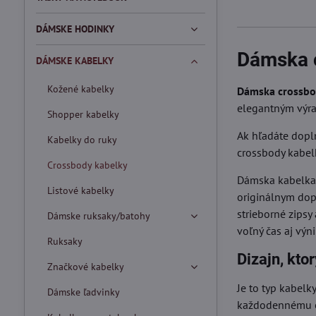
DÁMSKE HODINKY
Dámska c
DÁMSKE KABELKY
Kožené kabelky
Dámska crossbod
elegantným výra
Shopper kabelky
Ak hľadáte dopl
Kabelky do ruky
crossbody kabelk
Crossbody kabelky
Dámska kabelka P
Listové kabelky
originálnym dop
strieborné zipsy
Dámske ruksaky/batohy
voľný čas aj výn
Ruksaky
Dizajn, kto
Značkové kabelky
Je to typ kabelk
Dámske ľadvinky
každodennému ou