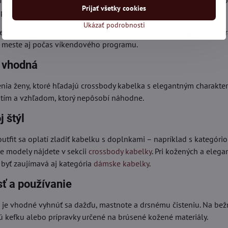
ntnému kabátu, saku, blúzke aj jednoduchému voľnočasovému ob
Prijať všetky cookies
upravene bez zbytočnej námahy.
Ukázať podrobnosti
že sa nemusí viazať iba na jednu príležitosť. Dokáže fungovať pri 
v meste aj počas víkendového programu.
e vhodná
nia ženy, ktoré hľadajú crossbody kabelka s elegantným charakte
itím a vzhľadom, ktorý nepôsobí náhodne.
j štýl
utfit sa oplatí zladiť kabelku s doplnkami – napríklad s kategóri
šie modely nájdete v sekcii
crossbody kabelky
. Pri kožených a eleg
yť zaujímavá aj kategória
dámske kabelky
.
sť a používanie
ži je vhodné vyhnúť sa dažďu, mastnote a drsnému čisteniu. Na be
ú kefku alebo prípravky určené na brúsené kožené materiály.