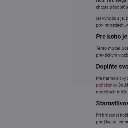
Hodí sa k elega
chcete pôsobiť 
Jej výhodou je, 
povinnostiach, 
Pre koho j
Tento model oce
praktickým využ
Doplňte svo
Pre harmonický o
peňaženky
. Ďal
modeloch môže b
Starostlivo
Pri brúsenej ko
používajte jemn