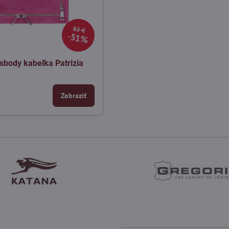
82 €
51%
body kabelka Patrizia
Zobraziť