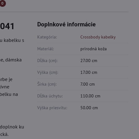
0
Doplnkové informácie
-041
Kategória:
Crossbody kabelky
u kabelku s
Materiál:
prirodná koža
ne, dámska
Dĺžka (cm):
27.00 cm
Výška (cm):
17.00 cm
rbe je
Šírka (cm):
7.00 cm
tívne
abelku na
Dĺžka úchytu:
110.00 cm
Výška priesvitu:
50.00 cm
ý doplnok ku
cká.