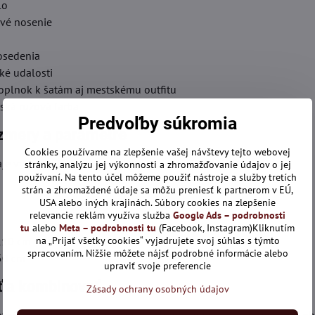
lo
vé nosenie
osedenia
ké udalosti
doplnok k šatám aj mestskému outfitu
ská ružová farba
Predvoľby súkromia
zmery a parametre
Cookies používame na zlepšenie vašej návštevy tejto webovej
je vychádzajú z dostupného produktového popisu:
stránky, analýzu jej výkonnosti a zhromažďovanie údajov o jej
používaní. Na tento účel môžeme použiť nástroje a služby tretích
strán a zhromaždené údaje sa môžu preniesť k partnerom v EÚ,
USA alebo iných krajinách. Súbory cookies na zlepšenie
relevancie reklám využíva služba
Google Ads – podrobnosti
tu
alebo
Meta – podrobnosti tu
(Facebook, Instagram)Kliknutím
na „Prijať všetky cookies“ vyjadrujete svoj súhlas s týmto
 110 cm
spracovaním. Nižšie môžete nájsť podrobné informácie alebo
 50 cm
upraviť svoje preferencie
ť a kombinovať
Zásady ochrany osobných údajov