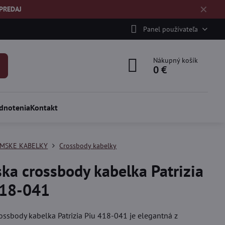
✕
ÝPREDAJ
Panel používateľa
Nákupný košík
0 €
dnotenia
Kontakt
MSKE KABELKY
Crossbody kabelky
a crossbody kabelka Patrizia
418-041
ssbody kabelka Patrizia Piu 418-041 je elegantná z