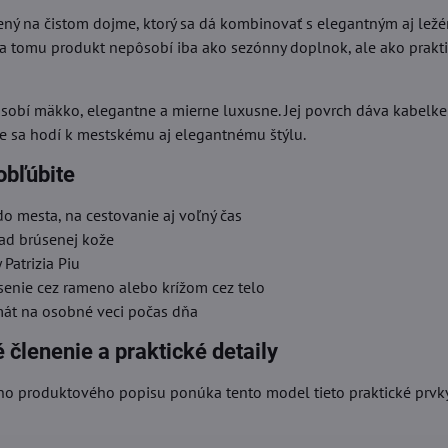
ený na čistom dojme, ktorý sa dá kombinovať s elegantným aj ležé
a tomu produkt nepôsobí iba ako sezónny doplnok, ale ako prakti
sobí mäkko, elegantne a mierne luxusne. Jej povrch dáva kabelke 
re sa hodí k mestskému aj elegantnému štýlu.
 obľúbite
o mesta, na cestovanie aj voľný čas
ľad brúsenej kože
Patrizia Piu
enie cez rameno alebo krížom cez telo
rmát na osobné veci počas dňa
členenie a praktické detaily
o produktového popisu ponúka tento model tieto praktické prvk