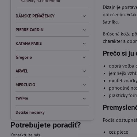
Kabelky na notebook
Dizajn je postav
oblečením. Vďak
DÁMSKE PEŇAŽENKY
šatníka.
PIERRE CARDIN
Brúsená koža pô
charakter a dob
KATANA PARIS
Prečo si ju
Gregorio
dobrá voľba d
ARWEL
jemnejší vzh
model značky 
MERCUCIO
pohodlné nos
praktický fo
TAYMA
Premyslené 
Detské hodinky
Podľa dostupnéh
Potrebujete poradiť?
cez plece
Kontaktujte nás