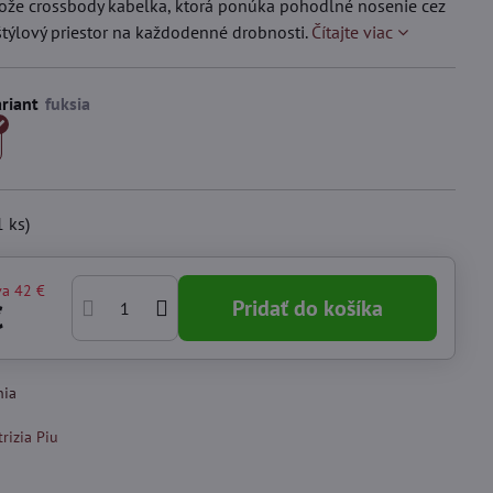
ože crossbody kabelka, ktorá ponúka pohodlné nosenie cez
týlový priestor na každodenné drobnosti.
Čítajte viac
riant
1
ks)
va
42 €
Pridať do košíka
€
nia
trizia Piu