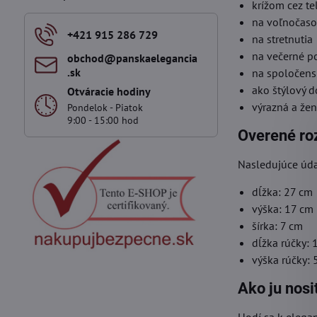
krížom cez te
na voľnočaso
+421 915 286 729
na stretnutia
na večerné p
obchod​@panskaelegancia​
.sk
na spoločens
ako štýlový 
Otváracie hodiny
výrazná a žen
Pondelok - Piatok
9:00 - 15:00 hod
Overené ro
Nasledujúce úda
dĺžka: 27 cm
výška: 17 cm
šírka: 7 cm
dĺžka rúčky:
výška rúčky:
Ako ju nosi