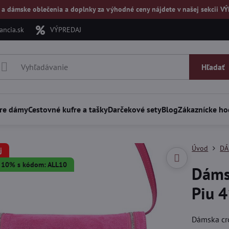
 a dámske oblečenia a doplnky za výhodné ceny nájdete v našej
sekcii V
ncia.sk
VÝPREDAJ
Hľadať
re dámy
Cestovné kufre a tašky
Darčekové sety
Blog
Zákaznícke ho
Úvod
DÁ
j
a 10% s kódom: ALL10
Dámsk
Piu 
Dámska cro