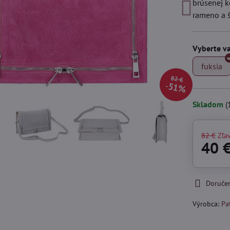
brúsenej k
rameno a š
Vyberte va
fuksia
82 €
51%
Skladom
(
82 €
Zľa
40 
Doruče
Výrobca:
Pa