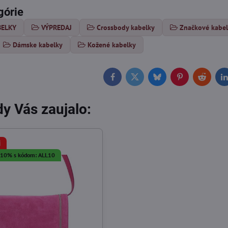
górie
BELKY
VÝPREDAJ
Crossbody kabelky
Značkové kabe
Dámske kabelky
Kožené kabelky
Facebook
Twitter
Bluesky
Pinterest
Reddit
L
y Vás zaujalo:
j
a 10% s kódom: ALL10