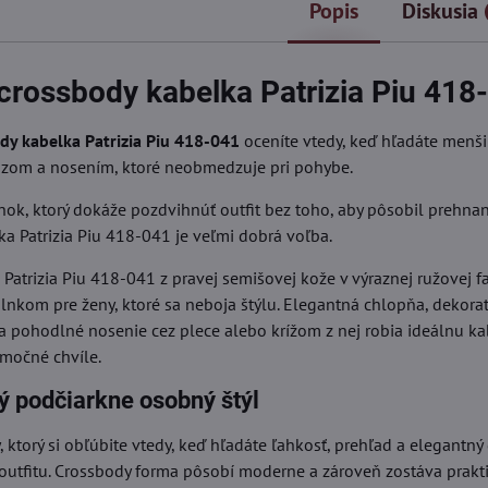
Popis
Diskusia
rossbody kabelka Patrizia Piu 418
y kabelka Patrizia Piu 418-041
oceníte vtedy, keď hľadáte menši
zom a nosením, ktoré neobmedzuje pri pohybe.
nok, ktorý dokáže pozdvihnúť outfit bez toho, aby pôsobil prehna
a Patrizia Piu 418-041 je veľmi dobrá voľba.
atrizia Piu 418-041 z pravej semišovej kože v výraznej ružovej fa
lnkom pre ženy, ktoré sa neboja štýlu. Elegantná chlopňa, dekora
 a pohodlné nosenie cez plece alebo krížom z nej robia ideálnu k
imočné chvíle.
rý podčiarkne osobný štýl
y, ktorý si obľúbite vtedy, keď hľadáte ľahkosť, prehľad a elegantn
tfitu. Crossbody forma pôsobí moderne a zároveň zostáva prakti