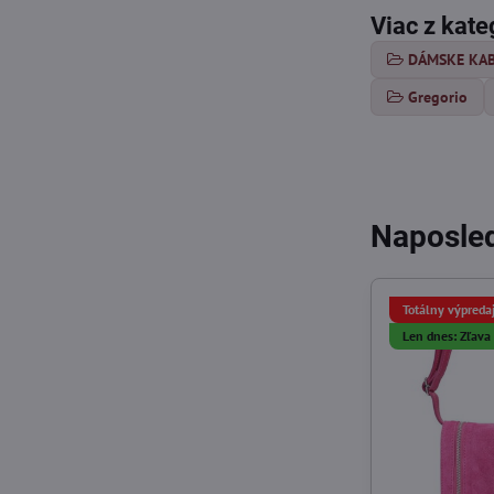
Viac z kate
DÁMSKE KA
Gregorio
Naposled
Totálny výpreda
Len dnes: Zľav