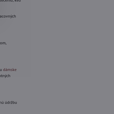
lečeniu, keď
pracovných
rom,
ou
dámske
antných
žnú údržbu