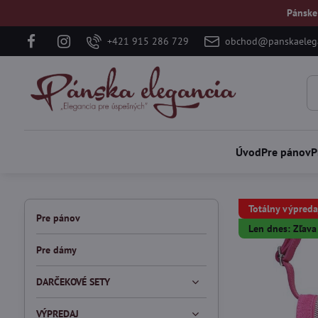
Pánske
+421 915 286 729
obchod@panskaelega
Úvod
Pre pánov
P
Totálny výpreda
Pre pánov
Len dnes: Zľav
Pre dámy
DARČEKOVÉ SETY
VÝPREDAJ