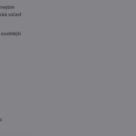
rnejším
cká súčasť
osobitejší
y: